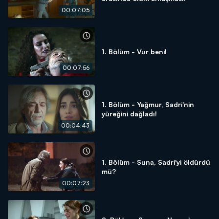
00:07:05
1. Bölüm - Vur beni!
00:07:56
1. Bölüm - Yağmur, Sadri'nin
yüreğini dağladı!
00:04:43
1. Bölüm - Suna, Sadri'yi öldürdü
mü?
00:07:23