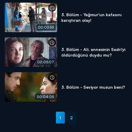
3. Bölüm - Yağmur'un kafasını
karıştıran olay!
00:03:53
3. Bölüm - Ali, annesinin Sadri'yi
öldürdüğünü duydu mu?
00:05:07
3. Bölüm - Seviyor musun beni?
00:04:05
1
2