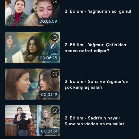
2. Bölüm - Yağmur'un acı günü!
00:05:09
2. Bölüm - Yağmur, Çetin'den
neden nefret ediyor?
00:05:25
2. Bölüm - Suna ve Yağmur'un
şok karşılaşmaları!
00:03:19
2. Bölüm - Sadri'nin hayali
Suna'nın vicdanına musallat
oldu!
00:03:51