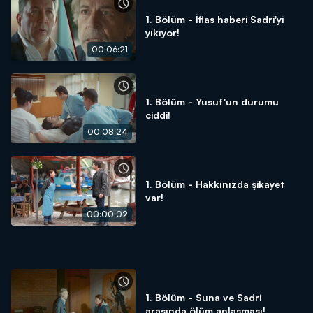
1. Bölüm - İflas haberi Sadri'yi
yıkıyor!
00:06:21
1. Bölüm - Yusuf'un durumu
ciddi!
00:08:24
1. Bölüm - Hakkınızda şikayet
var!
00:00:02
1. Bölüm - Suna ve Sadri
arasında ölüm anlaşması!