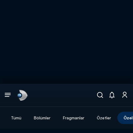
Arama
muhteşem ikili
ARAMA SONUÇLARI
Tümü
Bölümler
Fragmanlar
Özetler
Özel
DİĞER SONUÇLAR