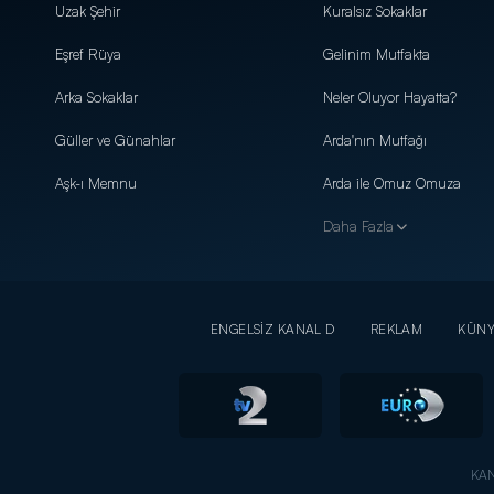
Uzak Şehir
Kuralsız Sokaklar
Eşref Rüya
Gelinim Mutfakta
Arka Sokaklar
Neler Oluyor Hayatta?
Güller ve Günahlar
Arda'nın Mutfağı
Aşk-ı Memnu
Arda ile Omuz Omuza
Daha Fazla
ENGELSİZ KANAL D
REKLAM
KÜN
KAN