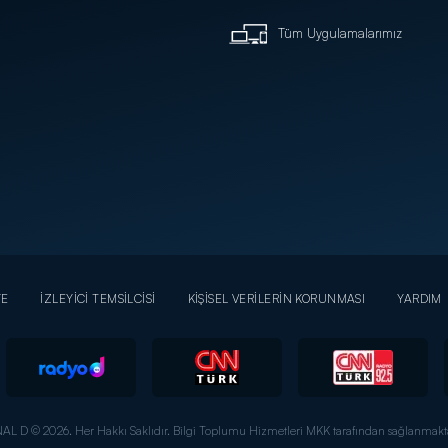
Tüm Uygulamalarımız
YE
İZLEYİCİ TEMSİLCİSİ
KİŞİSEL VERİLERİN KORUNMASI
YARDIM
AL D © 2026. Her Hakkı Saklıdır.
Bilgi Toplumu Hizmetleri MKK tarafından sağlanmakta