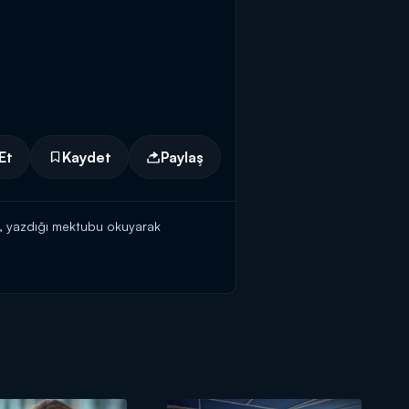
Et
Kaydet
Paylaş
z, yazdığı mektubu okuyarak