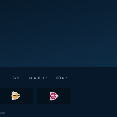
İLETİŞİM
HATA BİLDİR
DİĞER
dır.