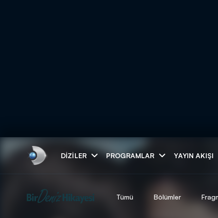
Arama
DIZILER
PROGRAMLAR
YAYIN AKIŞI
ARAMA SONUÇLAR
Tümü
Bölümler
Frag