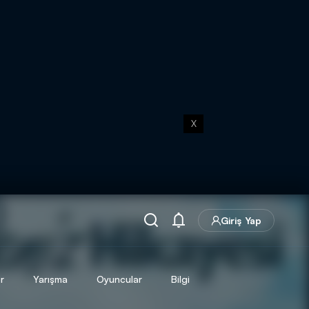
X
Giriş Yap
r
Yarışma
Oyuncular
Bilgi