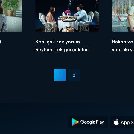
i
Seni çok seviyorum
Hakan ve 
Reyhan, tek gerçek bu!
sonraki y
1
2