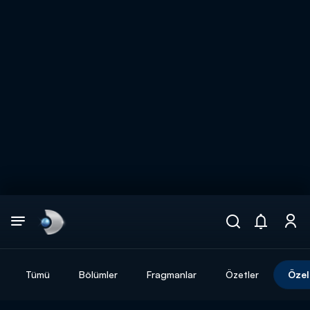
Arama
muhteşem ikili
ARAMA SONUÇLARI
Tümü
Bölümler
Fragmanlar
Özetler
Özel
DİĞER SONUÇLAR