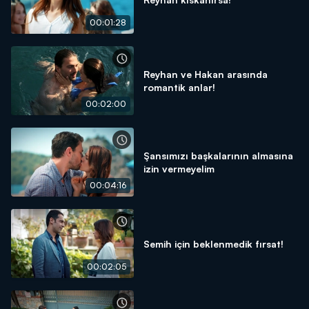
00:01:28
Reyhan ve Hakan arasında
romantik anlar!
00:02:00
Şansımızı başkalarının almasına
izin vermeyelim
00:04:16
Semih için beklenmedik fırsat!
00:02:05