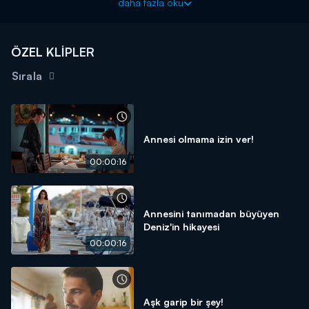
daha fazla oku
ÖZEL KLİPLER
Sırala
Annesi olmama izin ver!
00:00:16
Annesini tanımadan büyüyen
Deniz'in hikayesi
00:00:16
Aşk garip bir şey!