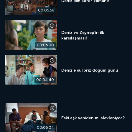
Deniz için karar zamanı!
00:05:56
Deniz ve Zeynep'in ilk
karşılaşması!
00:06:00
Deniz'e sürpriz doğum günü
00:04:40
Eski aşk yeniden mi alevleniyor?
00:05:04