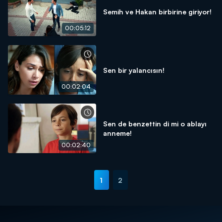
Semih ve Hakan birbirine giriyor!
00:05:12
Sen bir yalancısın!
00:02:04
Sen de benzettin di mi o ablayı
anneme!
00:02:40
1
2