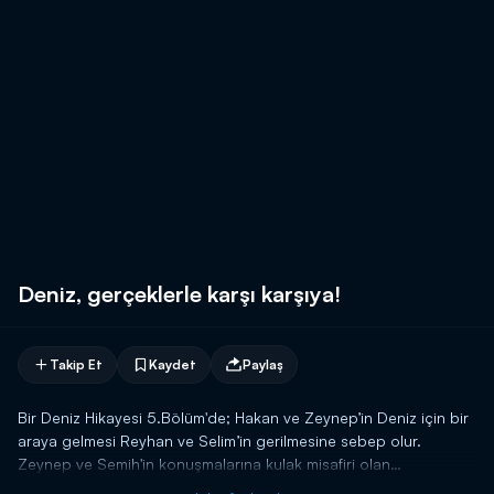
Deniz, gerçeklerle karşı karşıya!
Takip Et
Kaydet
Paylaş
Bir Deniz Hikayesi 5.Bölüm'de; Hakan ve Zeynep’in Deniz için bir
araya gelmesi Reyhan ve Selim’in gerilmesine sebep olur.
Zeynep ve Semih'in konuşmalarına kulak misafiri olan
Deniz, Zeynep'in gerçekte annesi olduğunu öğreniyor.