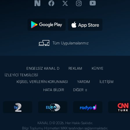
Tüm Uygulamalarımız
ENGELSİZ KANAL D
REKLAM
KÜNYE
İZLEYİCİ TEMSİLCİSİ
KİŞİSEL VERİLERİN KORUNMASI
YARDIM
İLETİŞİM
HATA BİLDİR
DİĞER
KANAL D © 2026. Her Hakkı Saklıdır.
Bilgi Toplumu Hizmetleri MKK tarafından sağlanmaktadır.