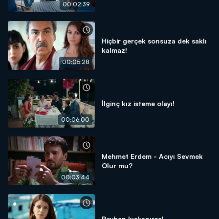
00:02:39
Hiçbir gerçek sonsuza dek saklı
kalmaz!
00:05:28
İlginç kız isteme olayı!
00:06:00
Mehmet Erdem - Acıyı Sevmek
Olur mu?
00:03:44
Reyhan kıskanırsa!