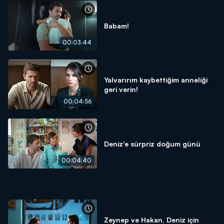
Babam!
00:03:44
Yalvarırım kaybettiğim anneliği
geri verin!
00:04:56
Deniz'e sürpriz doğum günü
00:04:40
Zeynep ve Hakan, Deniz için