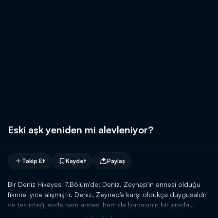
Eski aşk yeniden mi alevleniyor?
Takip Et
Kaydet
Paylaş
Bir Deniz Hikayesi 7.Bölüm'de; Deniz, Zeynep’in annesi olduğu
fikrine iyice alışmıştır. Deniz, Zeynep’e karşı oldukça duygusaldır
ve tek isteği evde hem annesi hem de babasının bir arada
olmasıdır.