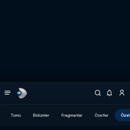
Arama
muhteşem ikili
ARAMA SONUÇLARI
Tümü
Bölümler
Fragmanlar
Özetler
Özel
DİĞER SONUÇLAR