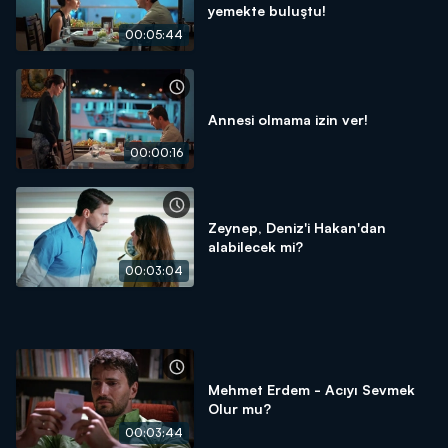
yemekte buluştu!
00:05:44
Annesi olmama izin ver!
00:00:16
Zeynep, Deniz'i Hakan'dan
alabilecek mi?
00:03:04
Mehmet Erdem - Acıyı Sevmek
Olur mu?
00:03:44