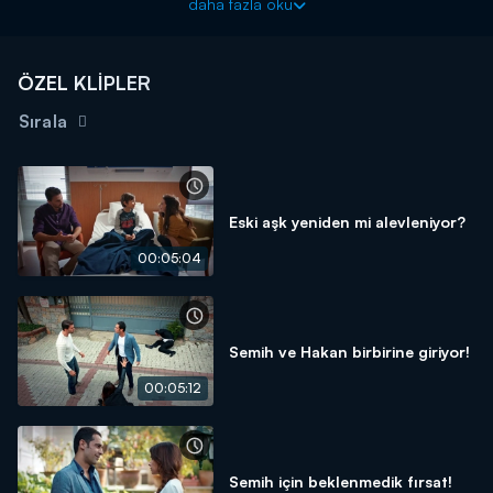
daha fazla oku
ÖZEL KLİPLER
Sırala
Eski aşk yeniden mi alevleniyor?
00:05:04
Semih ve Hakan birbirine giriyor!
00:05:12
Semih için beklenmedik fırsat!