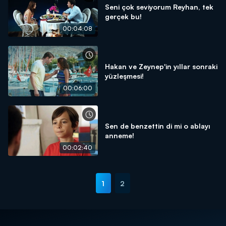
Seni çok seviyorum Reyhan, tek
gerçek bu!
00:04:08
Hakan ve Zeynep'in yıllar sonraki
yüzleşmesi!
00:06:00
Sen de benzettin di mi o ablayı
anneme!
00:02:40
1
2