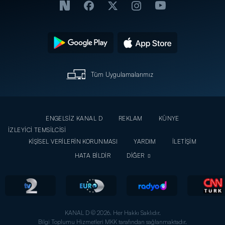
Tüm Uygulamalarımız
ENGELSİZ KANAL D
REKLAM
KÜNYE
İZLEYİCİ TEMSİLCİSİ
KİŞİSEL VERİLERİN KORUNMASI
YARDIM
İLETİŞİM
HATA BİLDİR
DİĞER
KANAL D © 2026. Her Hakkı Saklıdır.
Bilgi Toplumu Hizmetleri MKK tarafından sağlanmaktadır.