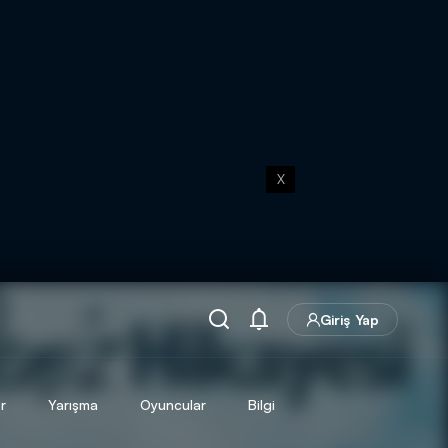
X
Giriş Yap
r
Yarışma
Oyuncular
Bilgi