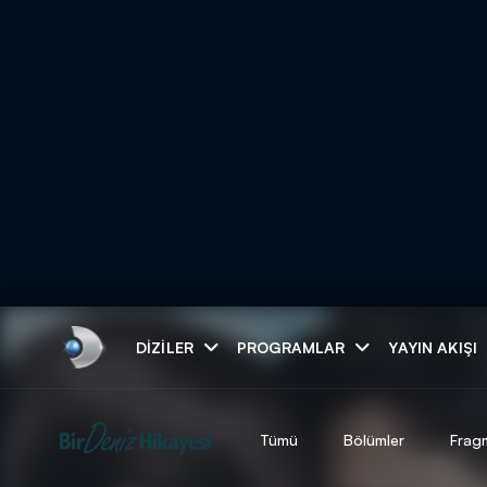
Arama
DIZILER
PROGRAMLAR
YAYIN AKIŞI
ARAMA SONUÇLAR
Tümü
Bölümler
Frag