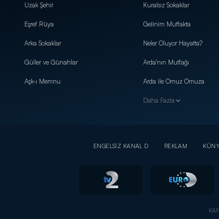
Uzak Şehir
Kuralsız Sokaklar
Eşref Rüya
Gelinim Mutfakta
Arka Sokaklar
Neler Oluyor Hayatta?
Güller ve Günahlar
Arda'nın Mutfağı
Aşk-ı Memnu
Arda ile Omuz Omuza
Daha Fazla
ENGELSİZ KANAL D
REKLAM
KÜN
KAN