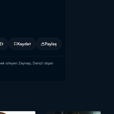
Et
Kaydet
Paylaş
mek isteyen Zeynep, Deniz'i dışarı