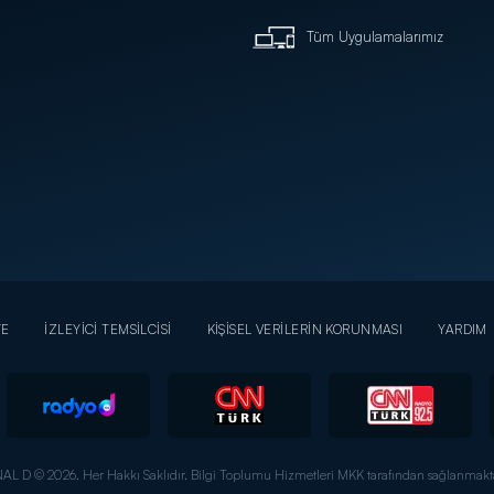
Tüm Uygulamalarımız
YE
İZLEYİCİ TEMSİLCİSİ
KİŞİSEL VERİLERİN KORUNMASI
YARDIM
AL D © 2026. Her Hakkı Saklıdır.
Bilgi Toplumu Hizmetleri MKK tarafından sağlanmakta