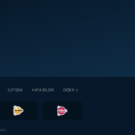
İLETİŞİM
HATA BİLDİR
DİĞER
dır.