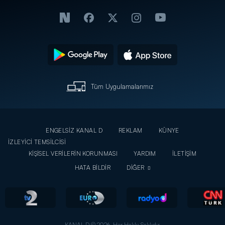
Tüm Uygulamalarımız
ENGELSİZ KANAL D
REKLAM
KÜNYE
İZLEYİCİ TEMSİLCİSİ
KİŞİSEL VERİLERİN KORUNMASI
YARDIM
İLETİŞİM
HATA BİLDİR
DİĞER
KANAL D © 2026. Her Hakkı Saklıdır.