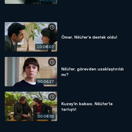
Ömer, Nilüfer'e destek oldu!
00:08:07
Nilüfer, görevden uzaklaştırıldı
mı?
00:06:27
Kuzey'in babası, Nilüfer'le
tartıştı!
00:08:52