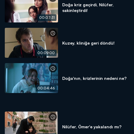
Doğa kriz geçirdi, Nilüfer,
sakinleştirdi!
00:07:31
Kuzey, kliniğe geri döndü!
00:09:00
Doğa'nın, krizlerinin nedeni ne?
00:04:46
Nilüfer, Ömer'e yakalandı mı?