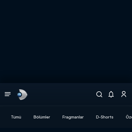
Arama
muhteşem ikili
ARAMA SONUÇLARI
Tümü
Bölümler
Fragmanlar
D-Shorts
Öze
DİĞER SONUÇLAR