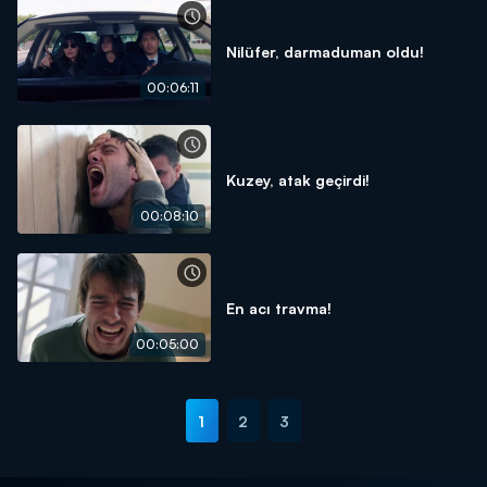
Nilüfer, darmaduman oldu!
00:06:11
Kuzey, atak geçirdi!
00:08:10
En acı travma!
00:05:00
1
2
3