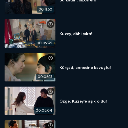
00:11:50
Kuzey, dâhi çıktı!
00:09:32
Kürşad, annesine kavuştu!
00:06:13
Özge, Kuzey'e aşık oldu!
00:05:04