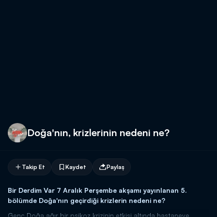
Doğa'nın, krizlerinin nedeni ne?
Takip Et
Kaydet
Paylaş
Bir Derdim Var 7 Aralık Perşembe akşamı yayınlanan 5.
bölümde Doğa'nın geçirdiği krizlerin nedeni ne?
Genç Doğa ağır bir psikoz krizinin etkisi altında hastaneye