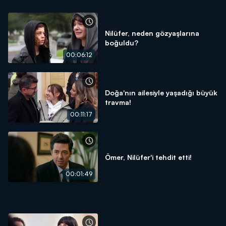
Nilüfer, neden gözyaşlarına
boğuldu?
00:06:12
Doğa'nın ailesiyle yaşadığı büyük
travma!
00:11:17
Ömer, Nilüfer'i tehdit etti!
00:01:49