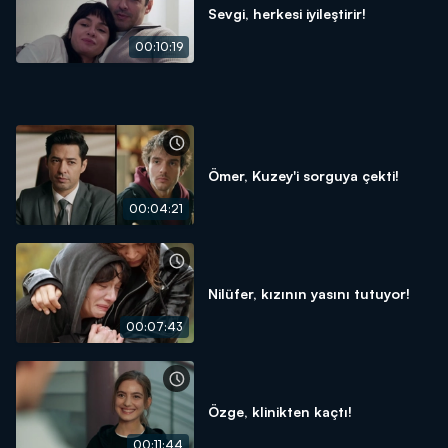
Sevgi, herkesi iyileştirir!
00:10:19
Ömer, Kuzey'i sorguya çekti!
00:04:21
Nilüfer, kızının yasını tutuyor!
00:07:43
Özge, klinikten kaçtı!
00:11:44