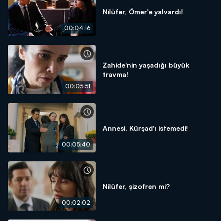
Nilüfer, Ömer'e yalvardı!
00:04:16
Zahide'nin yaşadığı büyük
travma!
00:05:51
Annesi, Kürşad'ı istemedi!
00:05:40
Nilüfer, şizofren mi?
00:02:02