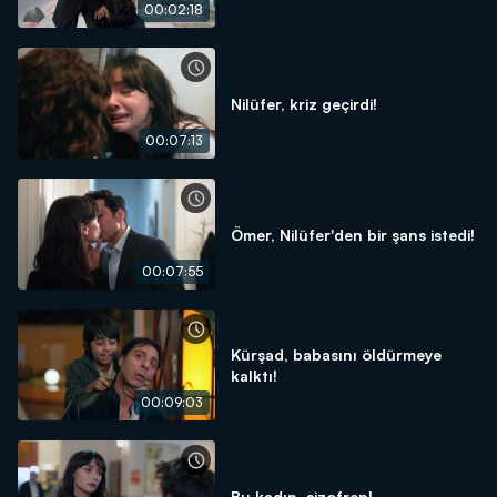
00:02:18
Nilüfer, kriz geçirdi!
00:07:13
Ömer, Nilüfer'den bir şans istedi!
00:07:55
Kürşad, babasını öldürmeye
kalktı!
00:09:03
Bu kadın, şizofren!