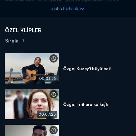
şefkati arayan kalbiyle buluşturmak zorunda kalınca bununla
daha fazla oku
sonuna kadar mücadele eder ve başarır. Kürşad ve annesi
kavuşur.
Bir Derdim Var yeni bölümleriyle perşembe akşamı 20.00'da
ÖZEL KLİPLER
Kanal D'de!
Sırala
Özge, Kuzey'i büyüledi!
00:03:56
Özge, intihara kalkıştı!
00:07:25