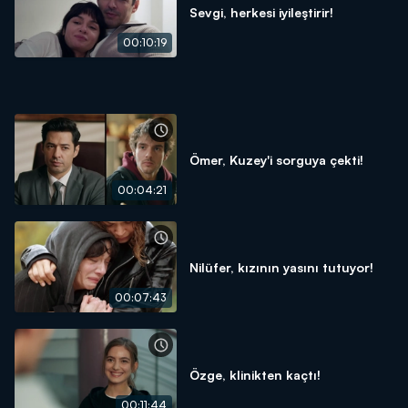
Sevgi, herkesi iyileştirir!
00:10:19
Ömer, Kuzey'i sorguya çekti!
00:04:21
Nilüfer, kızının yasını tutuyor!
00:07:43
Özge, klinikten kaçtı!
00:11:44