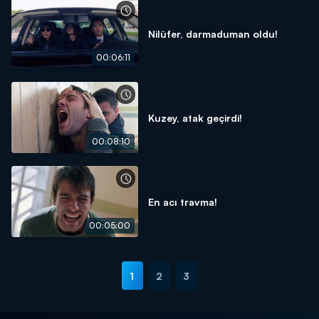
Nilüfer, darmaduman oldu!
00:06:11
Kuzey, atak geçirdi!
00:08:10
En acı travma!
00:05:00
1
2
3