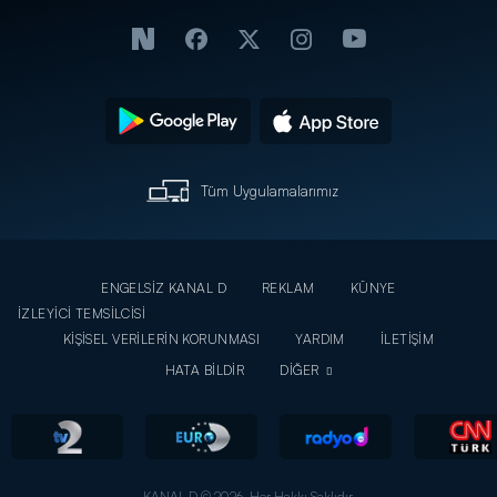
Tüm Uygulamalarımız
ENGELSİZ KANAL D
REKLAM
KÜNYE
İZLEYİCİ TEMSİLCİSİ
KİŞİSEL VERİLERİN KORUNMASI
YARDIM
İLETİŞİM
HATA BİLDİR
DİĞER
KANAL D © 2026. Her Hakkı Saklıdır.