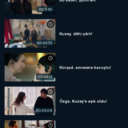
00:11:50
Kuzey, dâhi çıktı!
00:09:32
Kürşad, annesine kavuştu!
00:06:13
Özge, Kuzey'e aşık oldu!
00:05:04