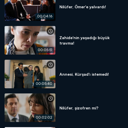
Nilüfer, Ömer'e yalvardı!
00:04:16
Zahide'nin yaşadığı büyük
travma!
00:05:51
Annesi, Kürşad'ı istemedi!
00:05:40
Nilüfer, şizofren mi?
00:02:02