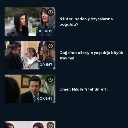
Nilüfer, neden gözyaşlarına
boğuldu?
00:06:12
Doğa'nın ailesiyle yaşadığı büyük
travma!
00:11:17
Ömer, Nilüfer'i tehdit etti!
00:01:49