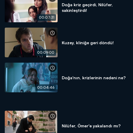
Doğa kriz geçirdi, Nilüfer,
sakinleştirdi!
00:07:31
Kuzey, kliniğe geri döndü!
00:09:00
Doğa'nın, krizlerinin nedeni ne?
00:04:46
Nilüfer, Ömer'e yakalandı mı?