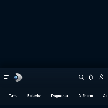
Arama
muhteşem ikili
ARAMA SONUÇLARI
Tümü
Bölümler
Fragmanlar
D-Shorts
Öze
DİĞER SONUÇLAR