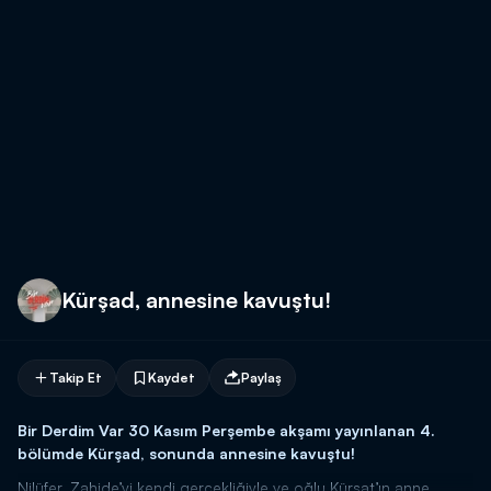
Kürşad, annesine kavuştu!
Takip Et
Kaydet
Paylaş
Bir Derdim Var 30 Kasım Perşembe akşamı yayınlanan 4.
bölümde Kürşad, sonunda annesine kavuştu!
Nilüfer, Zahide’yi kendi gerçekliğiyle ve oğlu Kürşat’ın anne