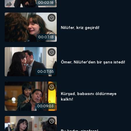
00:02:18
Nilüfer, kriz geçirdi!
00:07:13
Ömer, Nilüfer'den bir şans istedi!
00:07:55
Kürşad, babasını öldürmeye
kalktı!
00:09:03
Bu kadın, şizofren!