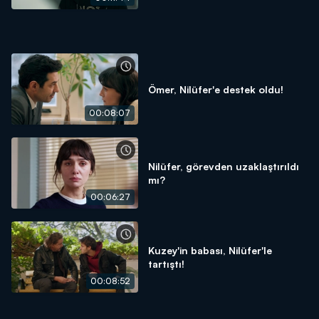
Ömer, Nilüfer'e destek oldu!
00:08:07
Nilüfer, görevden uzaklaştırıldı
mı?
00:06:27
Kuzey'in babası, Nilüfer'le
tartıştı!
00:08:52