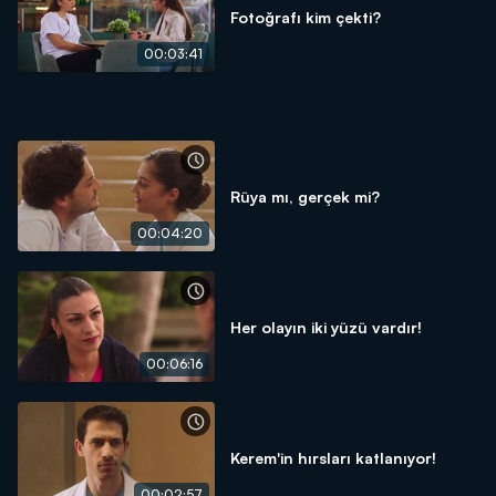
Fotoğrafı kim çekti?
00:03:41
Rüya mı, gerçek mi?
00:04:20
Her olayın iki yüzü vardır!
00:06:16
Kerem'in hırsları katlanıyor!
00:02:57