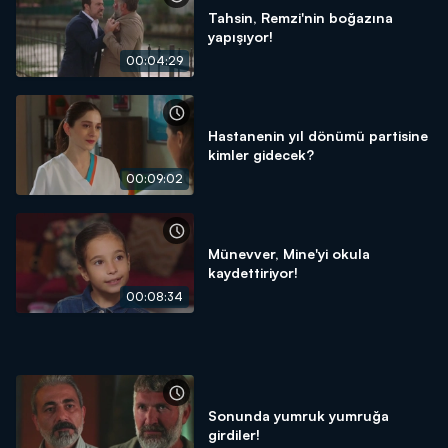
Tahsin, Remzi'nin boğazına
yapışıyor!
00:04:29
Hastanenin yıl dönümü partisine
kimler gidecek?
00:09:02
Münevver, Mine'yi okula
kaydettiriyor!
00:08:34
Sonunda yumruk yumruğa
girdiler!