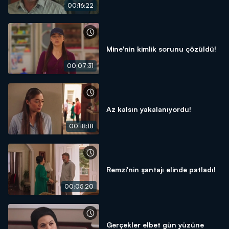
00:16:22
Mine'nin kimlik sorunu çözüldü!
00:07:31
Az kalsın yakalanıyordu!
00:18:18
Remzi'nin şantajı elinde patladı!
00:05:20
Gerçekler elbet gün yüzüne