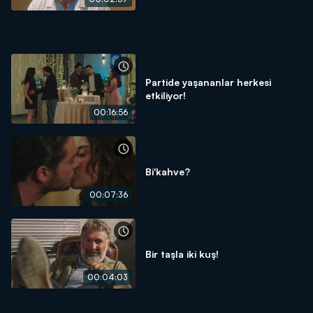
Partide yaşananlar herkesi
etkiliyor!
00:16:56
Bi'kahve?
00:07:36
Bir taşla iki kuş!
00:04:03