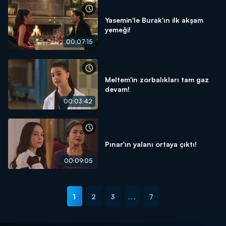
Yasemin'le Burak'ın ilk akşam
yemeği!
00:07:15
Meltem'in zorbalıkları tam gaz
devam!
00:03:42
Pınar'ın yalanı ortaya çıktı!
00:09:05
1
2
3
...
7