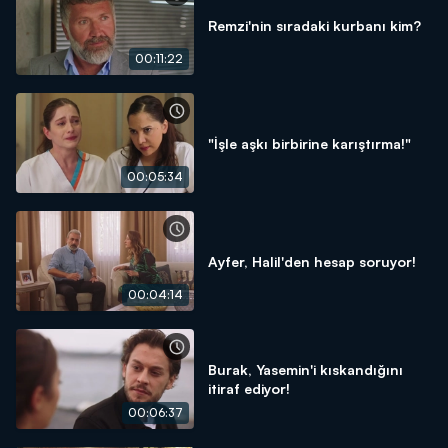
Remzi'nin sıradaki kurbanı kim?
00:11:22
"İşle aşkı birbirine karıştırma!"
00:05:34
Ayfer, Halil'den hesap soruyor!
00:04:14
Burak, Yasemin'i kıskandığını
itiraf ediyor!
00:06:37