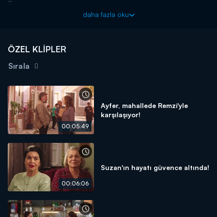
Bizi Birleştiren Hayat 9 Eylül Pazartesi gününden itibaren
daha fazla oku
hafta içi her gün 11.00’de KanalD’de!
ÖZEL KLİPLER
Sırala
Ayfer, mahallede Remzi'yle
karşılaşıyor!
00:05:49
Suzan'ın hayatı güvence altında!
00:06:06