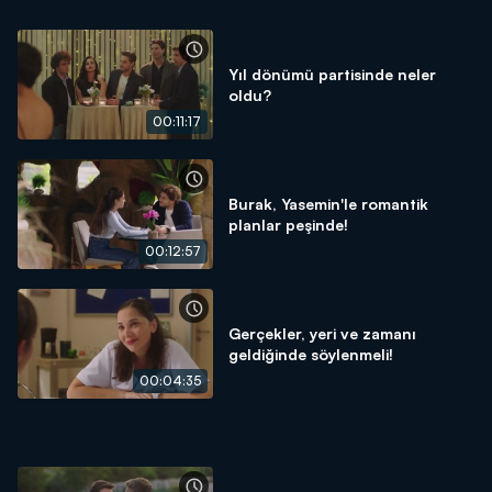
Yıl dönümü partisinde neler
oldu?
00:11:17
Burak, Yasemin'le romantik
planlar peşinde!
00:12:57
Gerçekler, yeri ve zamanı
geldiğinde söylenmeli!
00:04:35