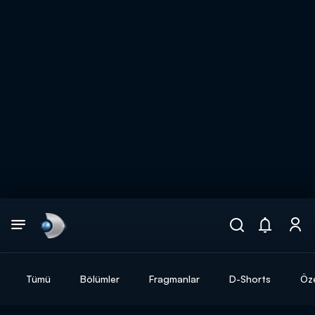
Arama
muhteşem ikili
ARAMA SONUÇLARI
Tümü
Bölümler
Fragmanlar
D-Shorts
Öze
DİĞER SONUÇLAR