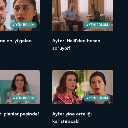
YENİ BÖLÜM
YENİ BÖLÜM
ana en iyi gelen
Ayfer, Halil'den hesap
soruyor!
YENİ BÖLÜM
YENİ BÖLÜM
ni planlar peşinde!
Ayfer yine ortalığı
karıştıracak!