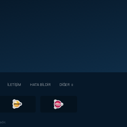
İLETİŞİM
HATA BİLDİR
DİĞER
dır.