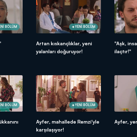
ENİ BÖLÜM
YENİ BÖLÜM
"
Artan kıskançlıklar, yeni
"Aşk, ins
yalanları doğuruyor!
ilaçtır!"
ENİ BÖLÜM
YENİ BÖLÜM
ükkanını
Ayfer, mahallede Remzi'yle
Ayfer, ye
karşılaşıyor!