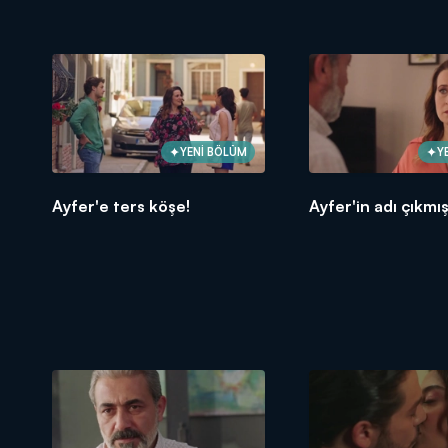
YENİ BÖLÜM
Y
Ayfer'e ters köşe!
Ayfer'in adı çıkmı