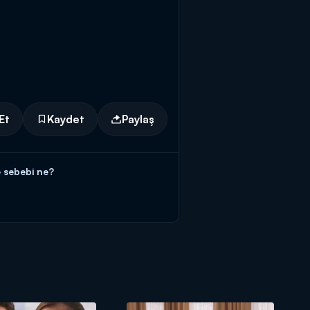
Et
Kaydet
Paylaş
e sebebi ne?
ı düşünen Burak ise Yasemin'den