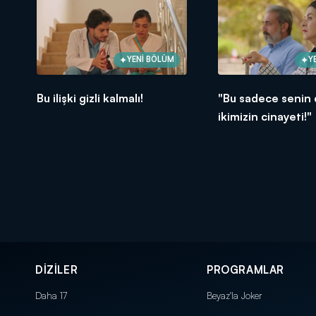
YENİ BÖLÜM
Y
Bu ilişki gizli kalmalı!
"Bu sadece senin 
ikimizin cinayeti!"
DİZİLER
PROGRAMLAR
Daha 17
Beyaz'la Joker