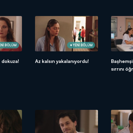
ENİ BÖLÜM
YENİ BÖLÜM
ş dokuza!
Az kalsın yakalanıyordu!
Başhemşi
sırrını öğ