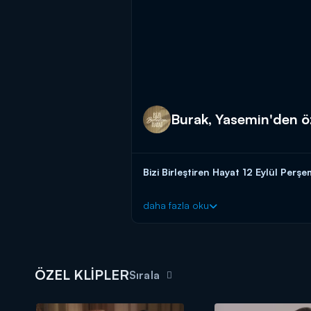
Burak, Yasemin'den öz
Bizi Birleştiren Hayat 12 Eylül Pe
Yasemin, Kerem ile aralarında bir şey
daha fazla oku
Meltem adına özür diliyor.
Bizi Birleştiren Hayat yeni bölümleri
ÖZEL KLİPLER
Sırala