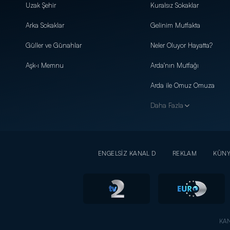
Uzak Şehir
Kuralsız Sokaklar
Arka Sokaklar
Gelinim Mutfakta
Güller ve Günahlar
Neler Oluyor Hayatta?
Aşk-ı Memnu
Arda'nın Mutfağı
Arda ile Omuz Omuza
Daha Fazla
ENGELSİZ KANAL D
REKLAM
KÜN
KAN