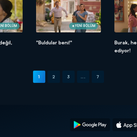
ENİ BÖLÜM
YENİ BÖLÜM
değil,
"Buldular beni!"
Burak, her
ediyor!
1
2
3
...
7