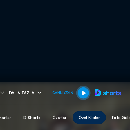
muhteşem ikili
DAHA FAZLA
CANLI YAYIN
I
manlar
D-Shorts
Özetler
Özel Klipler
Foto Gale