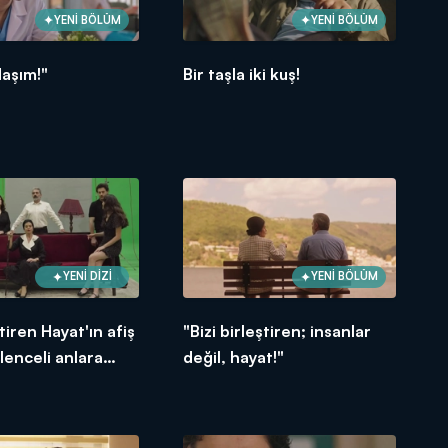
YENİ BÖLÜM
YENİ BÖLÜM
daşım!"
Bir taşla iki kuş!
YENİ DİZİ
YENİ BÖLÜM
ştiren Hayat'ın afiş
"Bizi birleştiren; insanlar
lenceli anlara
değil, hayat!"
u!