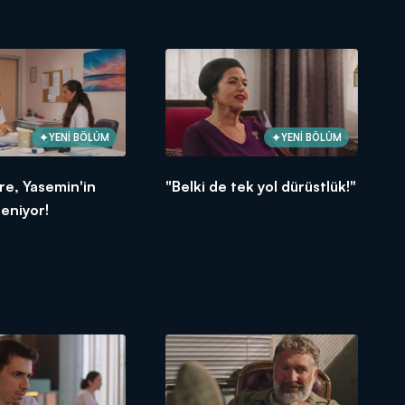
YENİ BÖLÜM
YENİ BÖLÜM
re, Yasemin'in
"Belki de tek yol dürüstlük!"
reniyor!