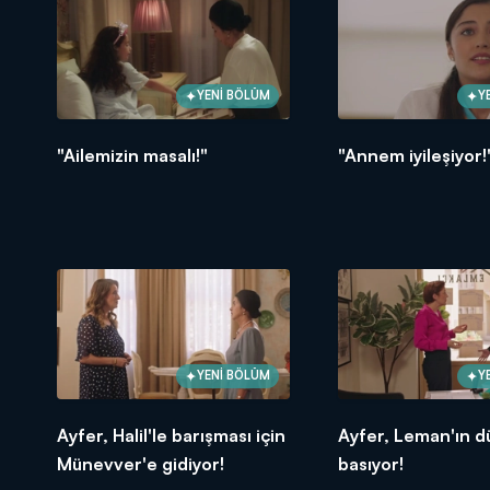
YENİ BÖLÜM
Y
"Ailemizin masalı!"
"Annem iyileşiyor!
YENİ BÖLÜM
Y
Ayfer, Halil'le barışması için
Ayfer, Leman'ın d
Münevver'e gidiyor!
basıyor!