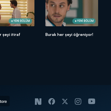
YENİ BÖLÜM
YENİ BÖLÜM
 şeyi itiraf
Burak her şeyi öğreniyor!