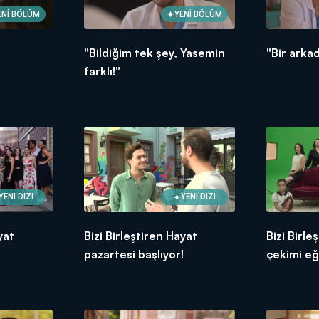
ENİ BÖLÜM
YENİ BÖLÜM
"Bildiğim tek şey, Yasemin
"Bir arka
farklı!"
YENİ DİZİ
YENİ DİZİ
yat
Bizi Birleştiren Hayat
Bizi Birle
pazartesi başlıyor!
çekimi eğ
sahne old