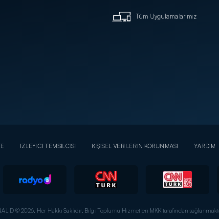
Tüm Uygulamalarımız
YE
İZLEYİCİ TEMSİLCİSİ
KİŞİSEL VERİLERİN KORUNMASI
YARDIM
AL D © 2026. Her Hakkı Saklıdır.
Bilgi Toplumu Hizmetleri MKK tarafından sağlanmakta