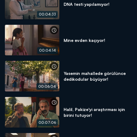
DNA testi yapılamıyor!
00:04:33
Mine evden kaçıyor!
00:04:14
Yasemin mahallede görülünce
dedikodular büyüyor!
00:06:04
Halil, Pakize'yi araştırması için
birini tutuyor!
00:07:06