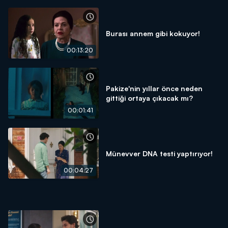
Burası annem gibi kokuyor!
00:13:20
Pakize'nin yıllar önce neden
gittiği ortaya çıkacak mı?
00:01:41
Münevver DNA testi yaptırıyor!
00:04:27