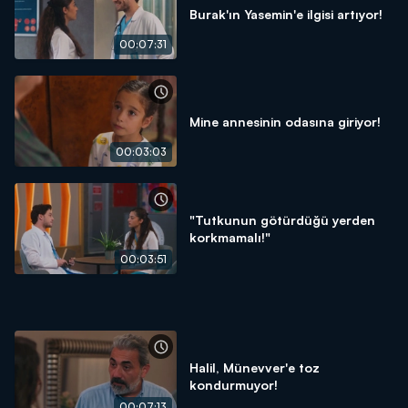
Burak'ın Yasemin'e ilgisi artıyor!
00:07:31
Mine annesinin odasına giriyor!
00:03:03
"Tutkunun götürdüğü yerden
korkmamalı!"
00:03:51
Halil, Münevver'e toz
kondurmuyor!
00:07:13