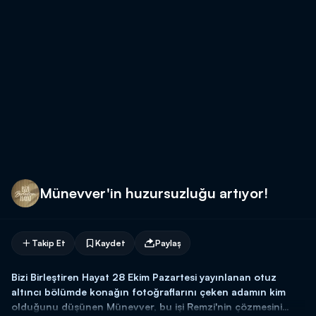
Münevver'in huzursuzluğu artıyor!
Takip Et
Kaydet
Paylaş
Bizi Birleştiren Hayat 28 Ekim Pazartesi yayınlanan otuz
altıncı bölümde konağın fotoğraflarını çeken adamın kim
olduğunu düşünen Münevver, bu işi Remzi'nin çözmesini