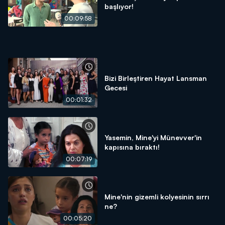
başlıyor!
00:09:58
Bizi Birleştiren Hayat Lansman
Gecesi
00:01:32
Yasemin, Mine'yi Münevver'in
kapısına bıraktı!
00:07:19
Mine'nin gizemli kolyesinin sırrı
ne?
00:05:20