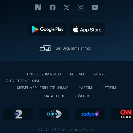
Tüm Uygulamalarımız
ENGELSİZ KANAL D
REKLAM
KÜNYE
İZLEYİCİ TEMSİLCİSİ
KİŞİSEL VERİLERİN KORUNMASI
YARDIM
İLETİŞİM
HATA BİLDİR
DİĞER
KANAL D © 2026. Her Hakkı Saklıdır.