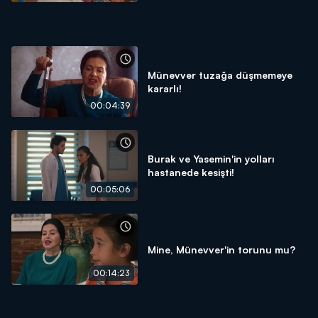
Münevver tuzağa düşmemeye
kararlı!
00:04:39
Burak ve Yasemin'in yolları
hastanede kesişti!
00:05:06
Mine, Münevver'in torunu mu?
00:14:23