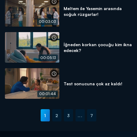
Meltem ile Yasemin arasında
soğuk rüzgarlar!
00:03:03
İğneden korkan çocuğu kim ikna
edecek?
00:05:13
Test sonucuna çok az kaldı!
00:01:44
1
2
3
...
7