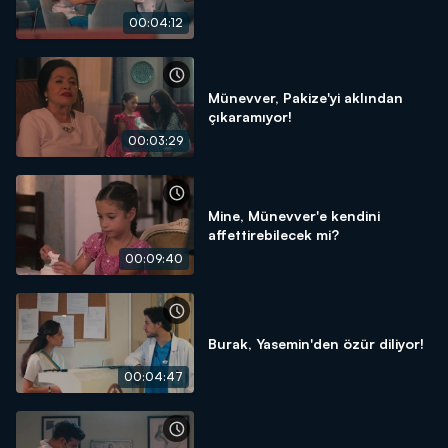
00:04:12
Münevver, Pakize'yi aklından
çıkaramıyor!
00:03:29
Mine, Münevver'e kendini
affettirebilecek mi?
00:09:40
Burak, Yasemin'den özür diliyor!
00:04:47