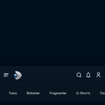
Arama
muhteşem ikili
ARAMA SONUÇLARI
Tümü
Bölümler
Fragmanlar
D-Shorts
Öze
DİĞER SONUÇLAR