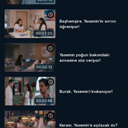
Başhemşire, Yasemin'in sırrını
öğreniyor!
00:07:20
Yasemin yoğun bakımdaki
annesine söz veriyor!
00:02:32
Burak, Yasemin'i kıskanıyor!
00:03:48
Kerem, Yasemin'e açılacak mı?