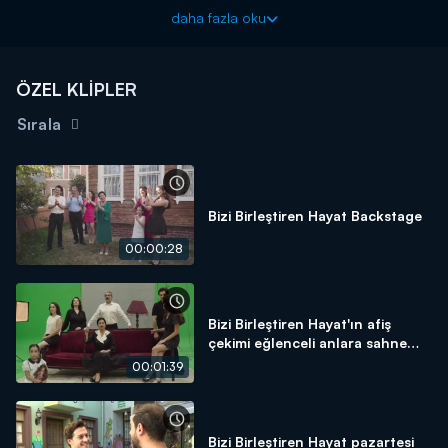
ister!
daha fazla oku
Bizi Birleştiren Hayat yeni bölümleriyle hafta içi her gün
17.15'te Kanal D'de!
ÖZEL KLİPLER
Sırala
Bizi Birleştiren Hayat Backstage
00:00:28
Bizi Birleştiren Hayat'ın afiş
çekimi eğlenceli anlara sahne
oldu!
00:01:39
Bizi Birleştiren Hayat pazartesi