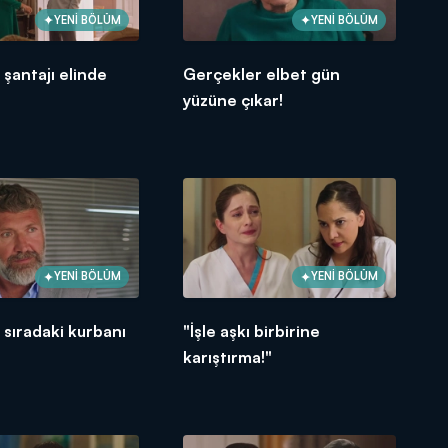
YENİ BÖLÜM
YENİ BÖLÜM
 şantajı elinde
Gerçekler elbet gün
yüzüne çıkar!
YENİ BÖLÜM
YENİ BÖLÜM
 sıradaki kurbanı
"İşle aşkı birbirine
karıştırma!"