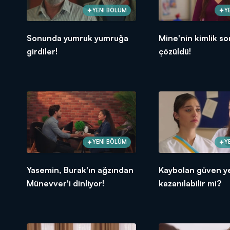
YENİ BÖLÜM
Y
Sonunda yumruk yumruğa
Mine'nin kimlik s
girdiler!
çözüldü!
YENİ BÖLÜM
Y
Yasemin, Burak'ın ağzından
Kaybolan güven y
Münevver'i dinliyor!
kazanılabilir mi?