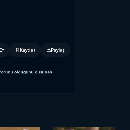
Et
Kaydet
Paylaş
n torunu olduğunu düşünen