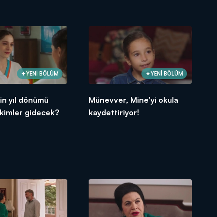
YENİ BÖLÜM
YENİ BÖLÜM
in yıl dönümü
Münevver, Mine'yi okula
 kimler gidecek?
kaydettiriyor!