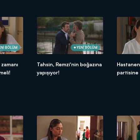
ENİ BÖLÜM
YENİ BÖLÜM
e zamanı
Tahsin, Remzi'nin boğazına
Hastanen
meli!
yapışıyor!
partisine