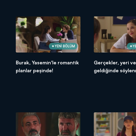
YENİ BÖLÜM
Y
Burak, Yasemin'le romantik
Gerçekler, yeri v
planlar peşinde!
geldiğinde söylen