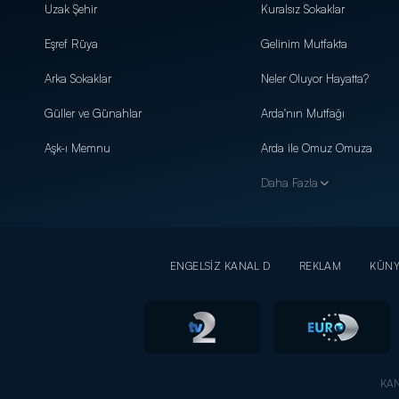
Uzak Şehir
Kuralsız Sokaklar
Eşref Rüya
Gelinim Mutfakta
Arka Sokaklar
Neler Oluyor Hayatta?
Güller ve Günahlar
Arda'nın Mutfağı
Aşk-ı Memnu
Arda ile Omuz Omuza
Daha Fazla
ENGELSİZ KANAL D
REKLAM
KÜN
KAN