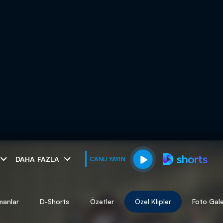
muhteşem ikili
DAHA FAZLA
CANLI YAYIN
I
manlar
D-Shorts
Özetler
Özel Klipler
Foto Gale