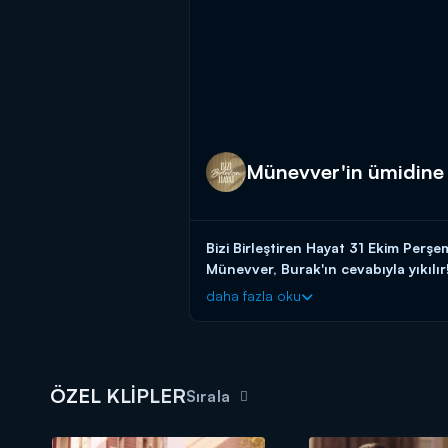
Münevver'in ümidine ka
Bizi Birleştiren Hayat 31 Ekim Pe
Münevver, Burak'ın cevabıyla yıkılır
daha fazla oku
Bizi Birleştiren Hayat yeni bölümleri
ÖZEL KLİPLER
Sırala