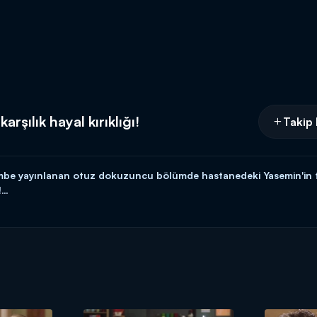
rşılık hayal kırıklığı!
Takip 
rşembe yayınlanan otuz dokuzuncu bölümde hastanedeki Yasemin'i
!
yle hafta içi her gün 17.15'te Kanal D'de!