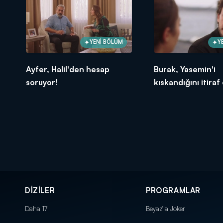
YENİ BÖLÜM
Y
Ayfer, Halil'den hesap
Burak, Yasemin'i
soruyor!
kıskandığını itiraf
DİZİLER
PROGRAMLAR
Daha 17
Beyaz'la Joker