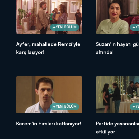
YENİ BÖLÜM
Y
Ayfer, mahallede Remzi'yle
Suzan'ın hayatı g
karşılaşıyor!
altında!
YENİ BÖLÜM
Y
Kerem'in hırsları katlanıyor!
Partide yaşananla
etkiliyor!