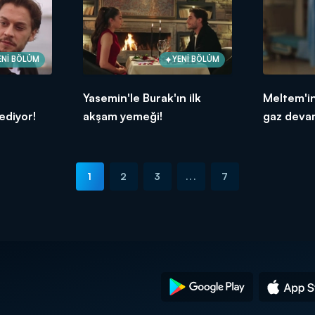
ENİ BÖLÜM
YENİ BÖLÜM
Yasemin'le Burak'ın ilk
Meltem'in
 ediyor!
akşam yemeği!
gaz deva
1
2
3
...
7