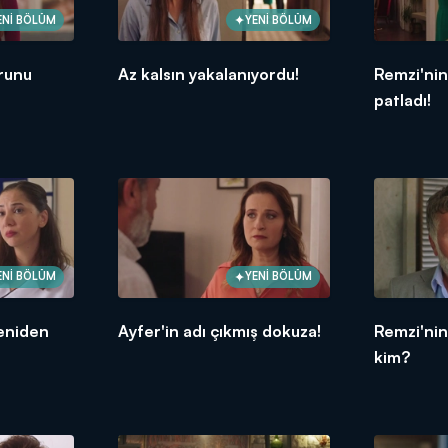
ENİ BÖLÜM
YENİ BÖLÜM
orunu
Az kalsın yakalanıyordu!
Remzi'nin
patladı!
ENİ BÖLÜM
YENİ BÖLÜM
eniden
Ayfer'in adı çıkmış dokuza!
Remzi'nin
kim?