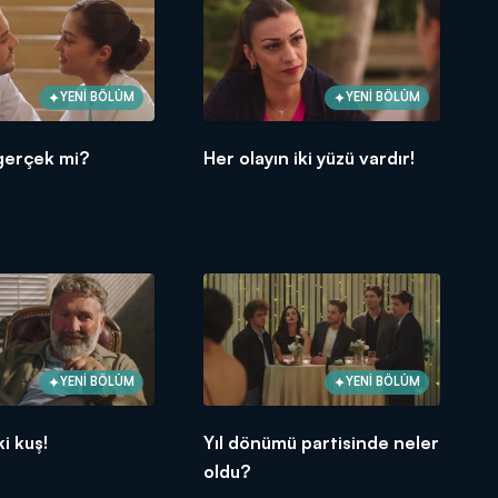
YENİ BÖLÜM
YENİ BÖLÜM
gerçek mi?
Her olayın iki yüzü vardır!
YENİ BÖLÜM
YENİ BÖLÜM
ki kuş!
Yıl dönümü partisinde neler
oldu?