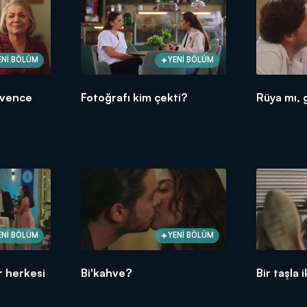
ENİ BÖLÜM
YENİ BÖLÜM
üvence
Fotoğrafı kim çekti?
Rüya mı, 
ENİ BÖLÜM
YENİ BÖLÜM
r herkesi
Bi'kahve?
Bir taşla i