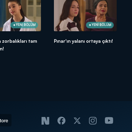
YENİ BÖLÜM
YENİ BÖLÜM
 zorbalıkları tam
Pınar'ın yalanı ortaya çıktı!
m!