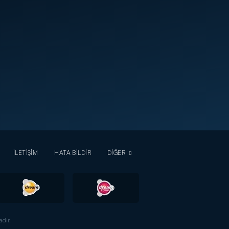
İLETİŞİM
HATA BİLDİR
DİĞER
dır.