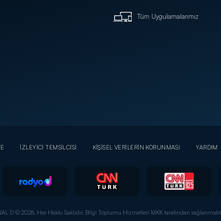
Tüm Uygulamalarımız
YE
İZLEYİCİ TEMSİLCİSİ
KİŞİSEL VERİLERİN KORUNMASI
YARDIM
AL D © 2026. Her Hakkı Saklıdır.
Bilgi Toplumu Hizmetleri MKK tarafından sağlanmakta