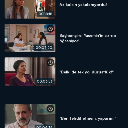
Az kalsın yakalanıyordu!
00:18:18
Başhemşire, Yasemin'in sırrını
öğreniyor!
00:07:20
"Belki de tek yol dürüstlük!"
00:06:53
"Ben tehdit etmem, yaparım!"
00:04:35