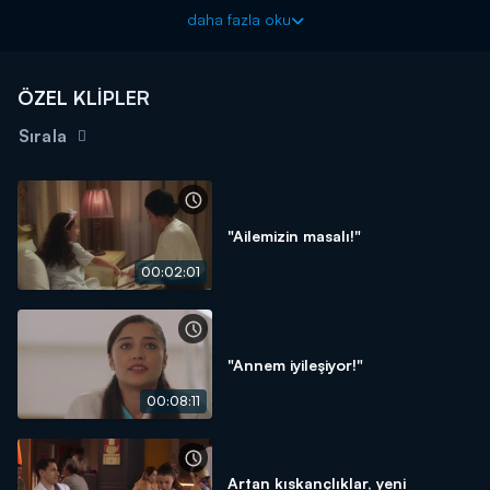
etmeye devam ediyor!
daha fazla oku
Bizi Birleştiren Hayat yeni bölümleriyle hafta içi her gün
17.15'te Kanal D'de!
ÖZEL KLİPLER
Sırala
"Ailemizin masalı!"
00:02:01
"Annem iyileşiyor!"
00:08:11
Artan kıskançlıklar, yeni