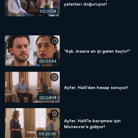
yalanları doğuruyor!
00:02:14
"Aşk, insana en iyi gelen ilaçtır!"
00:03:54
Ayfer, Halil'den hesap soruyor!
00:04:14
Ayfer, Halil'le barışması için
Münevver'e gidiyor!
00:20:30