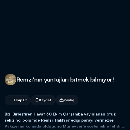
Remzi'nin şantajları bitmek bilmiyor!
Takip Et
Kaydet
Paylaş
Bizi Birleştiren Hayat 30 Ekim Çarşamba yayınlanan otuz
sekizinci bölümde Remzi, Halil'i istediği parayı vermezse
Pakize'nin komada olduğunu Münevver'e söylemekle tehdit