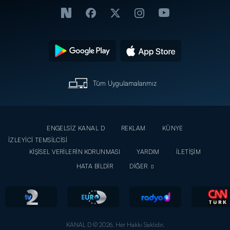
Tüm Uygulamalarımız
ENGELSİZ KANAL D
REKLAM
KÜNYE
İZLEYİCİ TEMSİLCİSİ
KİŞİSEL VERİLERİN KORUNMASI
YARDIM
İLETİŞİM
HATA BİLDİR
DİĞER
KANAL D © 2026. Her Hakkı Saklıdır.