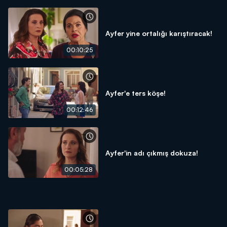
Ayfer yine ortalığı karıştıracak!
00:10:25
Ayfer'e ters köşe!
00:12:46
Ayfer'in adı çıkmış dokuza!
00:05:28