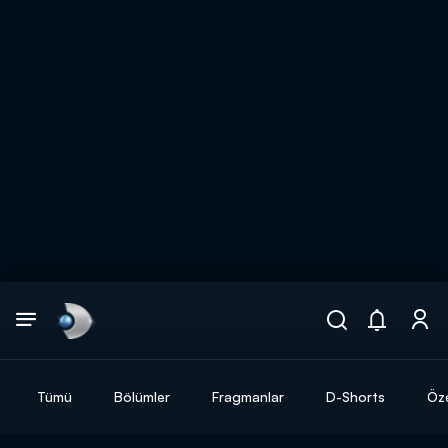
Arama
muhteşem ikili
ARAMA SONUÇLARI
Tümü
Bölümler
Fragmanlar
D-Shorts
Öze
DİĞER SONUÇLAR