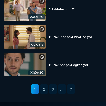
"Buldular beni!"
00:03:20
Burak, her şeyi itiraf ediyor!
00:03:13
Burak her şeyi öğreniyor!
00:06:20
1
2
3
...
7