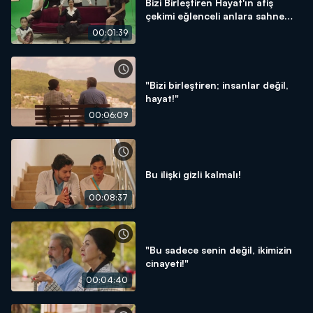
Bizi Birleştiren Hayat'ın afiş
çekimi eğlenceli anlara sahne
oldu!
00:01:39
"Bizi birleştiren; insanlar değil,
hayat!"
00:06:09
Bu ilişki gizli kalmalı!
00:08:37
"Bu sadece senin değil, ikimizin
cinayeti!"
00:04:40