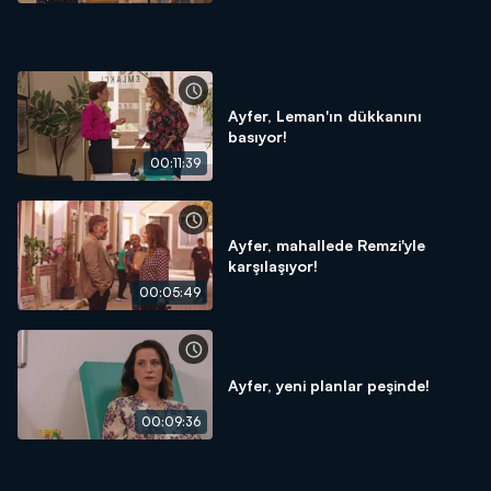
Ayfer, Leman'ın dükkanını
basıyor!
00:11:39
Ayfer, mahallede Remzi'yle
karşılaşıyor!
00:05:49
Ayfer, yeni planlar peşinde!
00:09:36