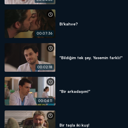
Bi'kahve?
00:07:36
"Bildiğim tek şey, Yasemin farklı!"
00:02:18
"Bir arkadaşım!"
00:04:11
Bir taşla iki kuş!