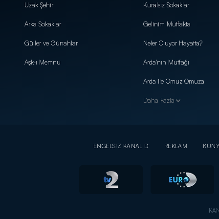
Uzak Şehir
Kuralsız Sokaklar
Arka Sokaklar
Gelinim Mutfakta
Güller ve Günahlar
Neler Oluyor Hayatta?
Aşk-ı Memnu
Arda'nın Mutfağı
Arda ile Omuz Omuza
Daha Fazla
ENGELSİZ KANAL D
REKLAM
KÜN
KAN