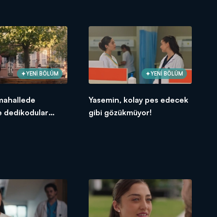
YENİ BÖLÜM
YENİ BÖLÜM
mahallede
Yasemin, kolay pes edecek
e dedikodular
gibi gözükmüyor!