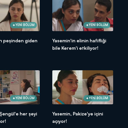
YENİ BÖLÜM
YENİ BÖLÜM
in peşinden giden
Yasemin'in elinin hafifliği
bile Kerem'i etkiliyor!
YENİ BÖLÜM
YENİ BÖLÜM
Şengül'e her şeyi
Yasemin, Pakize'ye içini
yor!
açıyor!