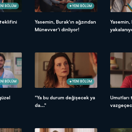
ENİ BÖLÜM
YENİ BÖLÜM
eklifini
Yasemin, Burak'ın ağzından
Yasemin, 
Münevver'i dinliyor!
yakalanıy
ENİ BÖLÜM
YENİ BÖLÜM
güzel
"Ya bu durum değişecek ya
Umutları
da..."
vazgeçec