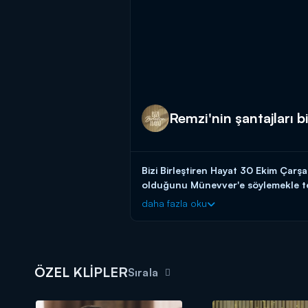
Remzi'nin şantajları b
Bizi Birleştiren Hayat 30 Ekim Çarş
olduğunu Münevver'e söylemekle t
daha fazla oku
Bizi Birleştiren Hayat yeni bölümleri
ÖZEL KLİPLER
Sırala