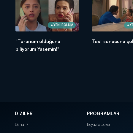
YENİ BÖLÜM
Y
"Torunum olduğunu
Test sonucuna çok
biliyorum Yasemin!"
DİZİLER
PROGRAMLAR
Daha 17
Beyaz'la Joker