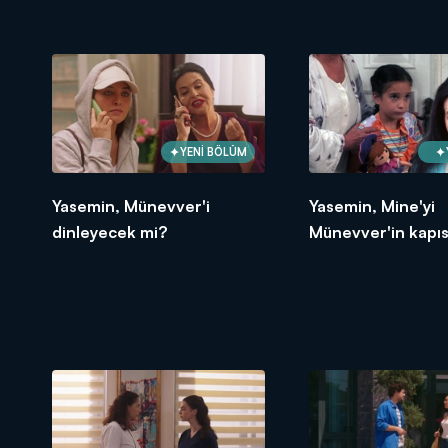
YENİ BÖLÜM
Yasemin, Münevver'i
Yasemin, Mine'yi
dinleyecek mi?
Münevver'in kapıs
bıraktı!