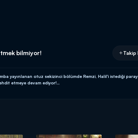
itmek bilmiyor!
Takip 
amba yayınlanan otuz sekizinci bölümde Remzi, Halil'i istediği par
ehdit etmeye devam ediyor!
yle hafta içi her gün 17.15'te Kanal D'de!