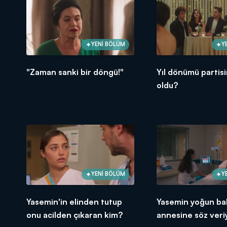
YENİ BÖLÜM
Y
"Zaman sanki bir döngü!"
Yıl dönümü partis
oldu?
YENİ BÖLÜM
Y
Yasemin'in elinden tutup
Yasemin yoğun ba
onu acilden çıkaran kim?
annesine söz veri