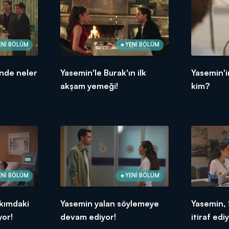
ENİ BÖLÜM
YENİ BÖLÜM
inde neler
Yasemin'le Burak'ın ilk
Yasemin'
akşam yemeği!
kim?
ENİ BÖLÜM
YENİ BÖLÜM
kımdaki
Yasemin yalan söylemeye
Yasemin, 
yor!
devam ediyor!
itiraf edi