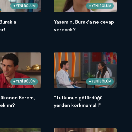
YENİ BÖLÜM
YENİ BÖLÜM
Burak'a
Yasemin, Burak'a ne cevap
or!
verecek?
YENİ BÖLÜM
YENİ BÖLÜM
 tükenen Kerem,
"Tutkunun götürdüğü
ek mi?
yerden korkmamalı!"