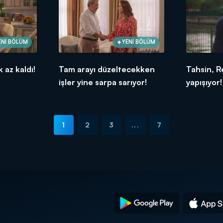
ENİ BÖLÜM
YENİ BÖLÜM
 az kaldı!
Tam arayı düzeltecekken
Tahsin, R
işler yine sarpa sarıyor!
yapışıyor!
1
2
3
...
7