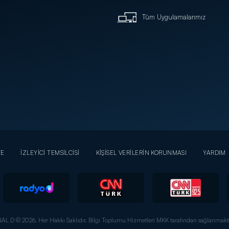
Tüm Uygulamalarımız
YE
İZLEYİCİ TEMSİLCİSİ
KİŞİSEL VERİLERİN KORUNMASI
YARDIM
AL D © 2026. Her Hakkı Saklıdır.
Bilgi Toplumu Hizmetleri MKK tarafından sağlanmakta