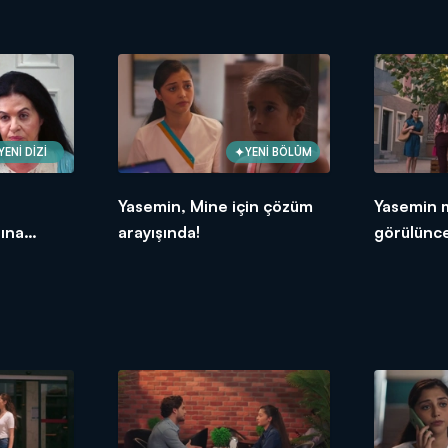
YENİ DİZİ
YENİ BÖLÜM
Yasemin, Mine için çözüm
Yasemin 
ına
arayışında!
görülünc
büyüyor!