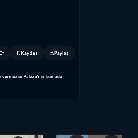
Et
Kaydet
Paylaş
ayı vermezse Pakize'nin komada