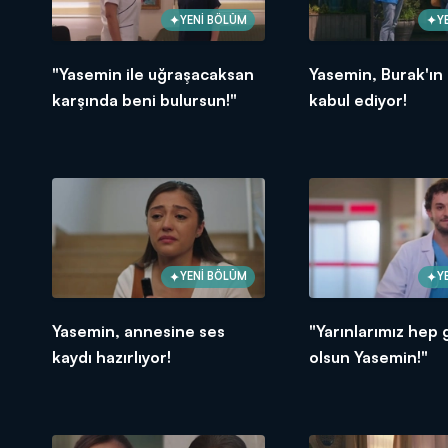
YENİ BÖLÜM
Y
"Yasemin ile uğraşacaksan
Yasemin, Burak'ın t
karşında beni bulursun!"
kabul ediyor!
YENİ BÖLÜM
Y
Yasemin, annesine ses
"Yarınlarımız hep 
kaydı hazırlıyor!
olsun Yasemin!"