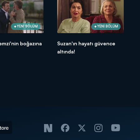
YENİ BÖLÜM
YENİ BÖLÜM
emzi'nin boğazına
Suzan'ın hayatı güvence
altında!