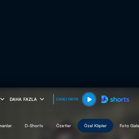
muhteşem ikili
DAHA FAZLA
CANLI YAYIN
I
manlar
D-Shorts
Özetler
Özel Klipler
Foto Gale