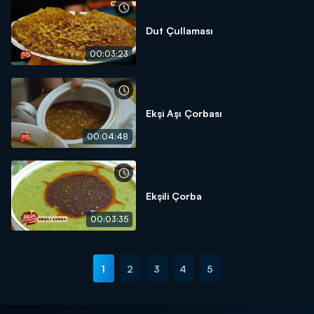
Dut Çullaması
00:03:23
Ekşi Aşı Çorbası
00:04:48
Ekşili Çorba
00:03:35
1
2
3
4
5