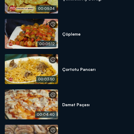
00:05:34
Çöpleme
00:05:12
Çortotu Pancarı
00:03:50
Damat Paçası
00:04:40