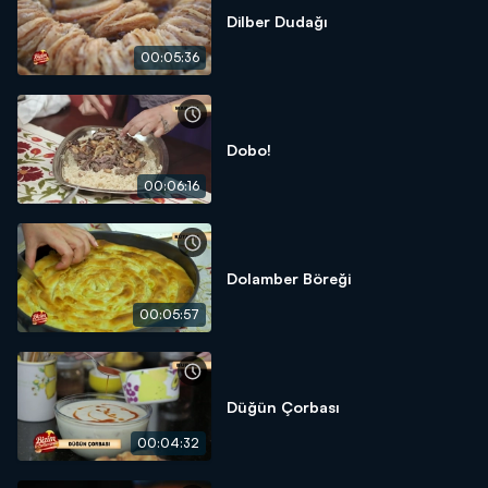
Dilber Dudağı
00:05:36
Dobo!
00:06:16
Dolamber Böreği
00:05:57
Düğün Çorbası
00:04:32