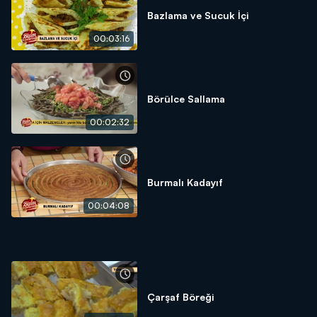
Bazlama ve Sucuk İçi
00:03:16
Börülce Sallama
00:02:32
Burmalı Kadayıf
00:04:08
Çarşaf Böreği