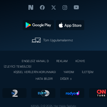
Tüm Uygulamalarımız
ENGELSİZ KANAL D
REKLAM
KÜNYE
İZLEYİCİ TEMSİLCİSİ
KİŞİSEL VERİLERİN KORUNMASI
YARDIM
İLETİŞİM
HATA BİLDİR
DİĞER
KANAL D © 2026. Her Hakkı Saklıdır.