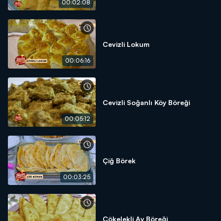
00:02:08
Cevizli Lokum
00:06:16
Cevizli Soğanlı Köy Böreği
00:05:12
Çiğ Börek
00:03:25
Çökelekli Ay Böreği