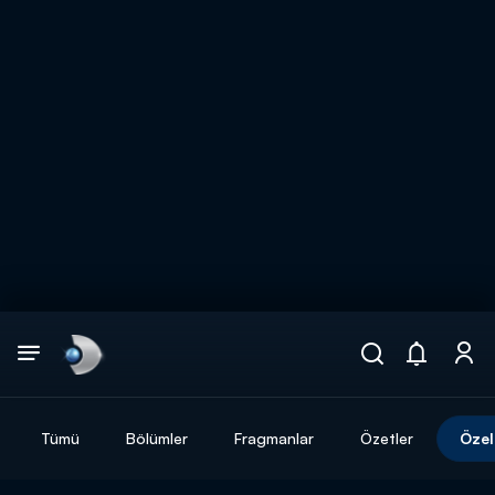
Arama
muhteşem ikili
ARAMA SONUÇLARI
Tümü
Bölümler
Fragmanlar
Özetler
Özel
DİĞER SONUÇLAR