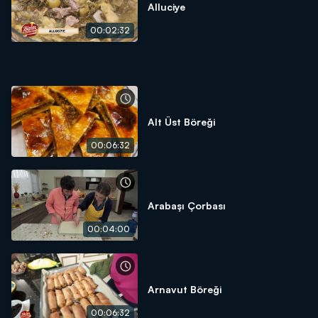
Alluciye
00:02:32
Alt Üst Böreği
00:06:32
Arabaşı Çorbası
00:04:00
Arnavut Böreği
00:06:32