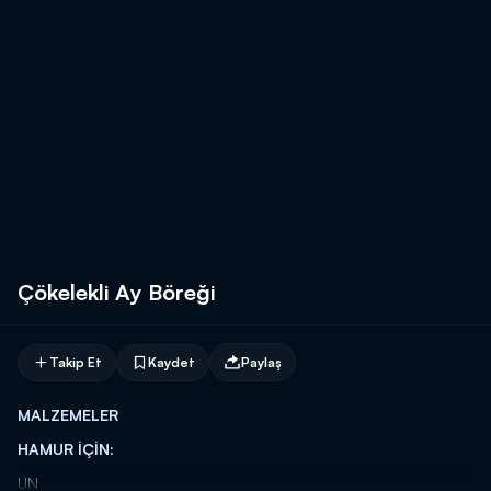
Çökelekli Ay Böreği
Takip Et
Kaydet
Paylaş
MALZEMELER
HAMUR İÇİN:
UN