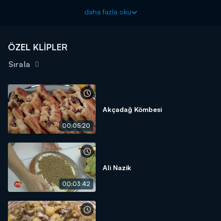
SU
daha fazla oku
TUZ
MARGARİN
ÖZEL KLİPLER
İÇ HARCI İÇİN:
Sırala
1 KG ÇÖKELEK
1 KIRMIZI SOĞAN
9-10 ADET TAZE SOĞAN
Akçadağ Kömbesi
YARIM DEMET MAYDONOZ
00:05:20
SIVIYAĞ
3 ÇAY KAŞIĞI PULBİBER
KIZARTMAK İÇİN:
Ali Nazik
SIVIYAĞ
00:03:42