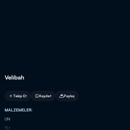
Velibah
Takip Et
Kaydet
Paylaş
MALZEMELER:
UN
SU