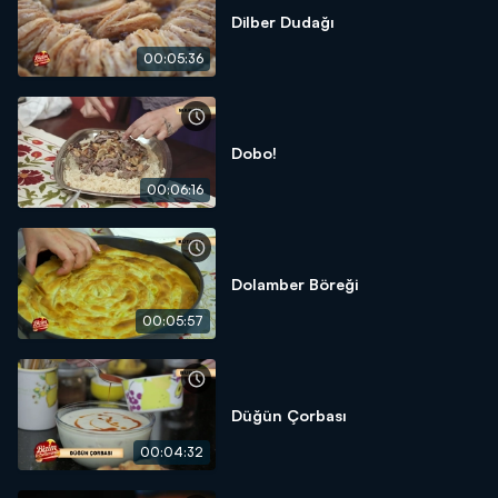
Dilber Dudağı
00:05:36
Dobo!
00:06:16
Dolamber Böreği
00:05:57
Düğün Çorbası
00:04:32