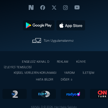
Tüm Uygulamalarımız
ENGELSİZ KANAL D
REKLAM
KÜNYE
İZLEYİCİ TEMSİLCİSİ
KİŞİSEL VERİLERİN KORUNMASI
YARDIM
İLETİŞİM
HATA BİLDİR
DİĞER
KANAL D © 2026. Her Hakkı Saklıdır.