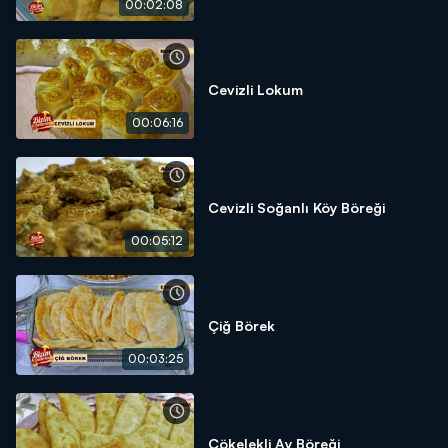
00:02:08
Cevizli Lokum
00:06:16
Cevizli Soğanlı Köy Böreği
00:05:12
Çiğ Börek
00:03:25
Çökelekli Ay Böreği