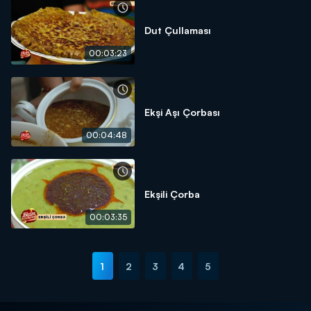
Dut Çullaması
00:03:23
Ekşi Aşı Çorbası
00:04:48
Ekşili Çorba
00:03:35
1
2
3
4
5