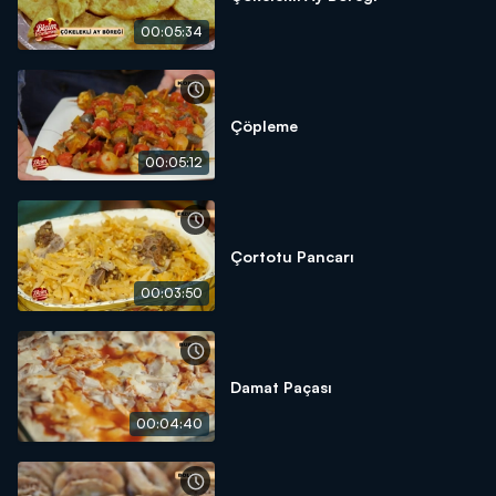
00:05:34
Çöpleme
00:05:12
Çortotu Pancarı
00:03:50
Damat Paçası
00:04:40