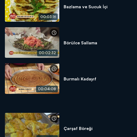
Bazlama ve Sucuk İçi
00:03:16
Börülce Sallama
00:02:32
Burmalı Kadayıf
00:04:08
Çarşaf Böreği