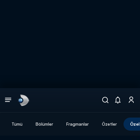
Arama
muhteşem ikili
ARAMA SONUÇLARI
Tümü
Bölümler
Fragmanlar
Özetler
Özel
DİĞER SONUÇLAR