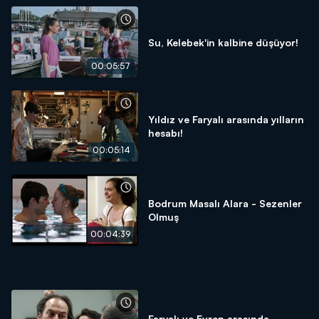
Su, Kelebek'in kalbine düşüyor!
00:05:57
Yıldız ve Faryalı arasında yılların
hesabı!
00:05:14
Bodrum Masalı Alara - Sezenler
Olmuş
00:04:39
Faryalı ve Evren arasında