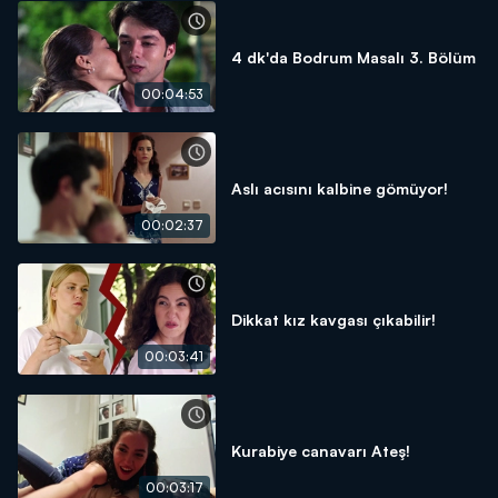
4 dk'da Bodrum Masalı 3. Bölüm
00:04:53
Aslı acısını kalbine gömüyor!
00:02:37
Dikkat kız kavgası çıkabilir!
00:03:41
Kurabiye canavarı Ateş!
00:03:17