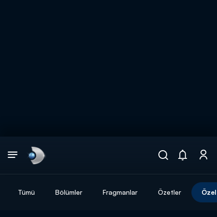
Arama
muhteşem ikili
ARAMA SONUÇLARI
Tümü
Bölümler
Fragmanlar
Özetler
Özel
DİĞER SONUÇLAR