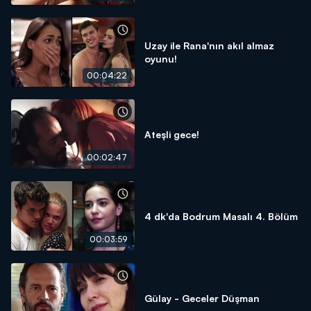
Uzay ile Rana'nın akıl almaz
oyunu!
00:04:22
Ateşli gece!
00:02:47
4 dk'da Bodrum Masalı 4. Bölüm
00:03:59
Gülay - Geceler Düşman