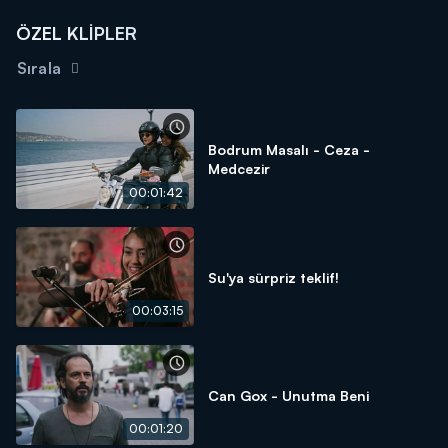
ÖZEL KLİPLER
Sırala
Bodrum Masalı - Ceza -
Medcezir
00:01:42
Su'ya sürpriz teklif!
00:03:15
Can Gox - Unutma Beni
00:01:20