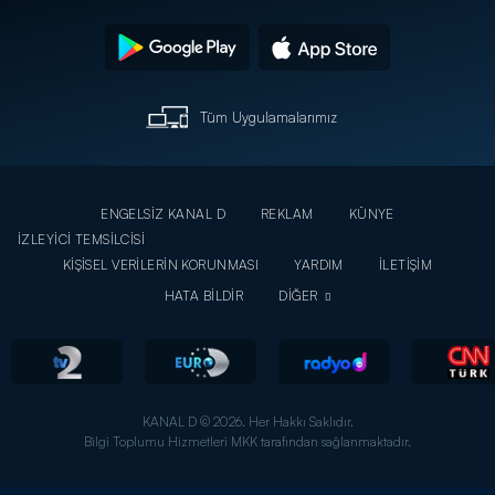
Tüm Uygulamalarımız
ENGELSİZ KANAL D
REKLAM
KÜNYE
İZLEYİCİ TEMSİLCİSİ
KİŞİSEL VERİLERİN KORUNMASI
YARDIM
İLETİŞİM
HATA BİLDİR
DİĞER
KANAL D © 2026. Her Hakkı Saklıdır.
Bilgi Toplumu Hizmetleri MKK tarafından sağlanmaktadır.