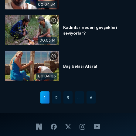
00:04:34
Kadınlar neden gevşekleri
seviyorlar?
00:03:14
Baş belası Alara!
00:04:05
1
2
3
...
6