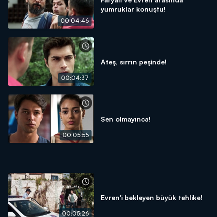
yumruklar konuştu!
00:04:46
Ateş, sırrın peşinde!
00:04:37
Sen olmayınca!
00:05:55
Evren'i bekleyen büyük tehlike!
00:05:26