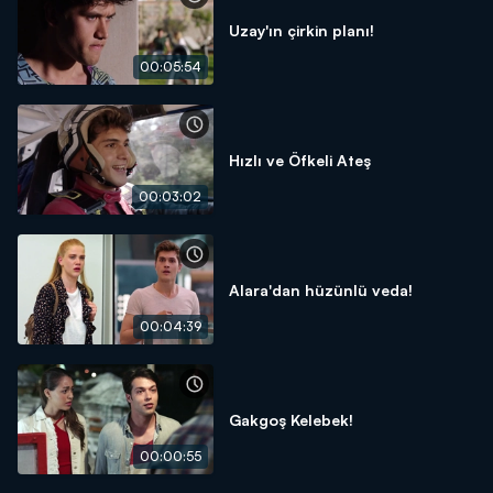
Uzay'ın çirkin planı!
00:05:54
Hızlı ve Öfkeli Ateş
00:03:02
Alara'dan hüzünlü veda!
00:04:39
Gakgoş Kelebek!
00:00:55