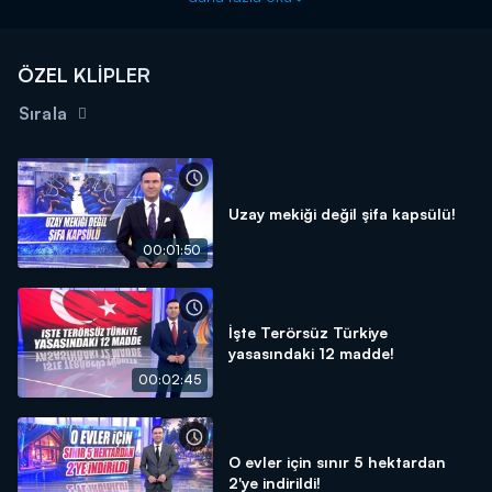
ÖZEL KLİPLER
Sırala
Uzay mekiği değil şifa kapsülü!
00:01:50
İşte Terörsüz Türkiye
yasasındaki 12 madde!
00:02:45
O evler için sınır 5 hektardan
2'ye indirildi!