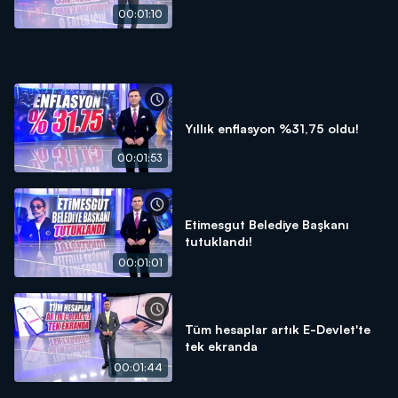
00:01:10
Yıllık enflasyon %31,75 oldu!
00:01:53
Etimesgut Belediye Başkanı
tutuklandı!
00:01:01
Tüm hesaplar artık E-Devlet'te
tek ekranda
00:01:44