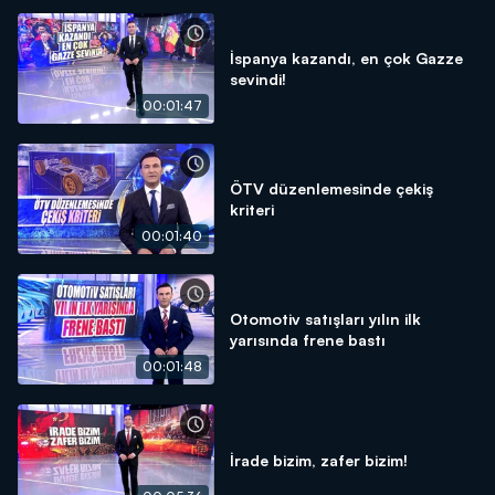
İspanya kazandı, en çok Gazze
sevindi!
00:01:47
ÖTV düzenlemesinde çekiş
kriteri
00:01:40
Otomotiv satışları yılın ilk
yarısında frene bastı
00:01:48
İrade bizim, zafer bizim!