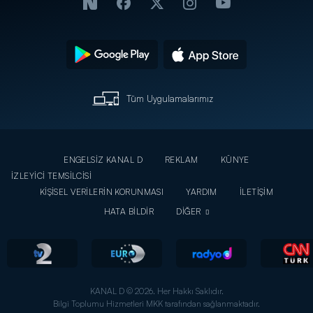
Tüm Uygulamalarımız
ENGELSİZ KANAL D
REKLAM
KÜNYE
İZLEYİCİ TEMSİLCİSİ
KİŞİSEL VERİLERİN KORUNMASI
YARDIM
İLETİŞİM
HATA BİLDİR
DİĞER
KANAL D © 2026. Her Hakkı Saklıdır.
Bilgi Toplumu Hizmetleri MKK tarafından sağlanmaktadır.