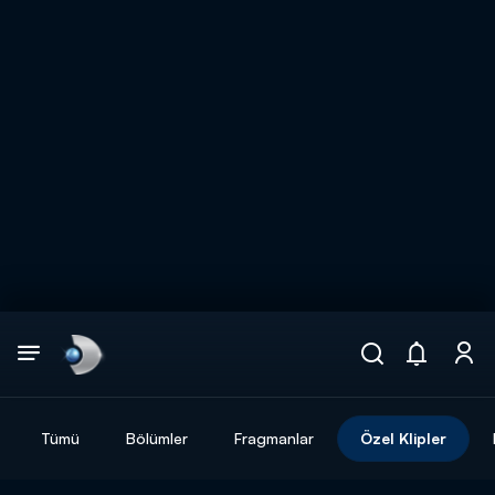
Arama
muhteşem ikili
ARAMA SONUÇLARI
Tümü
Bölümler
Fragmanlar
Özel Klipler
DİĞER SONUÇLAR