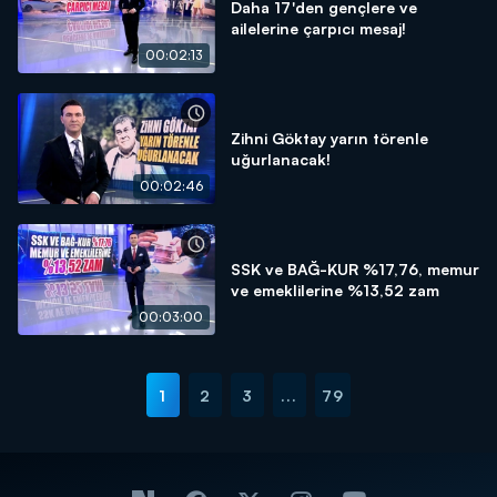
Daha 17'den gençlere ve
ailelerine çarpıcı mesaj!
00:02:13
Zihni Göktay yarın törenle
uğurlanacak!
00:02:46
SSK ve BAĞ-KUR %17,76, memur
ve emeklilerine %13,52 zam
00:03:00
1
2
3
...
79