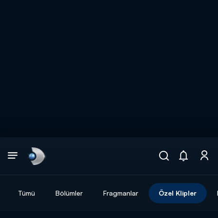
Arama
muhteşem ikili
ARAMA SONUÇLARI
Tümü
Bölümler
Fragmanlar
Özel Klipler
DİĞER SONUÇLAR