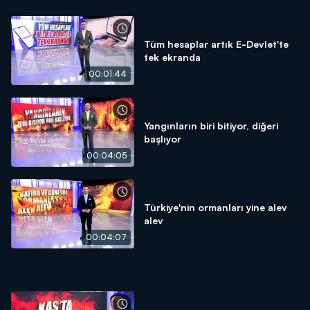
Tüm hesaplar artık E-Devlet'te
tek ekranda
00:01:44
Yangınların biri bitiyor, diğeri
başlıyor
00:04:05
Türkiye'nin ormanları yine alev
alev
00:04:07