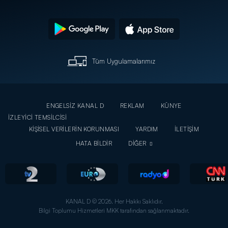
Tüm Uygulamalarımız
ENGELSİZ KANAL D
REKLAM
KÜNYE
İZLEYİCİ TEMSİLCİSİ
KİŞİSEL VERİLERİN KORUNMASI
YARDIM
İLETİŞİM
HATA BİLDİR
DİĞER
KANAL D © 2026. Her Hakkı Saklıdır.
Bilgi Toplumu Hizmetleri MKK tarafından sağlanmaktadır.