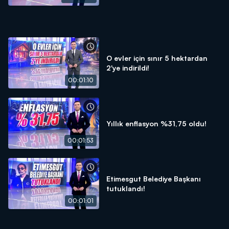
O evler için sınır 5 hektardan
2'ye indirildi!
00:01:10
Yıllık enflasyon %31,75 oldu!
00:01:53
Etimesgut Belediye Başkanı
tutuklandı!
00:01:01