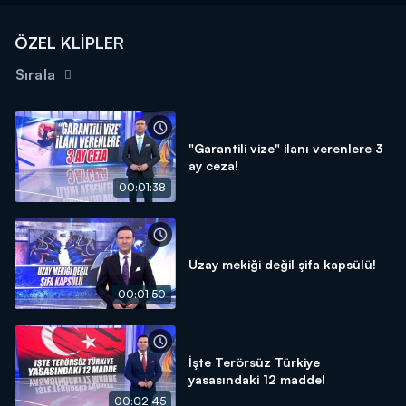
ÖZEL KLİPLER
Sırala
"Garantili vize" ilanı verenlere 3
ay ceza!
00:01:38
Uzay mekiği değil şifa kapsülü!
00:01:50
İşte Terörsüz Türkiye
yasasındaki 12 madde!
00:02:45