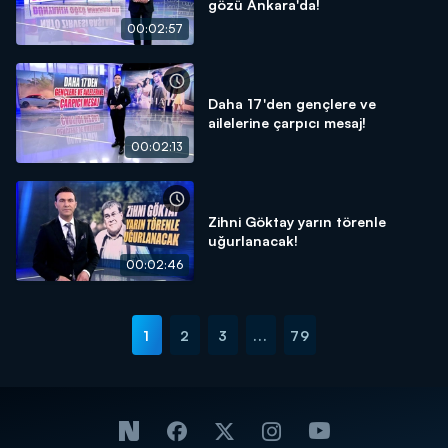
gözü Ankara'da!
00:02:57
Daha 17'den gençlere ve
ailelerine çarpıcı mesaj!
00:02:13
Zihni Göktay yarın törenle
uğurlanacak!
00:02:46
1
2
3
...
79