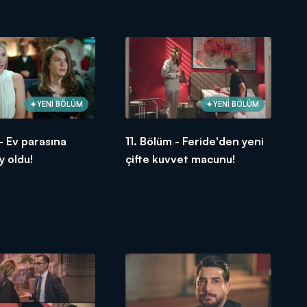
YENİ BÖLÜM
YENİ BÖLÜM
 - Ev parasına
11. Bölüm - Feride'den yeni
y oldu!
çifte kuvvet macunu!