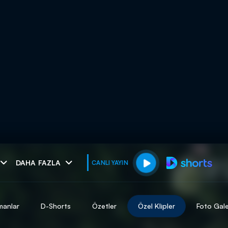
muhteşem ikili
DAHA FAZLA
CANLI YAYIN
I
manlar
D-Shorts
Özetler
Özel Klipler
Foto Gale