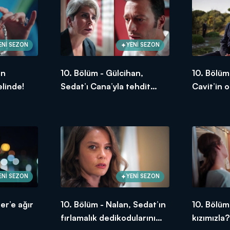
ENİ SEZON
YENİ SEZON
ın
10. Bölüm - Gülcihan,
10. Bölüm
elinde!
Sedat’ı Cana’yla tehdit
Cavit’in 
ediyor!
mu?
ENİ SEZON
YENİ SEZON
er’e ağır
10. Bölüm - Nalan, Sedat’ın
10. Bölüm
fırlamalık dedikodularını
kızımızla?