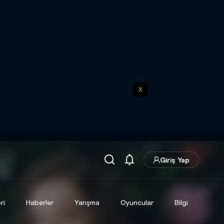
X
Giriş Yap
ri
Haberler
Yarışma
Oyuncular
Bilgi