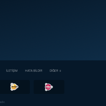
İLETİŞİM
HATA BİLDİR
DİĞER
dır.