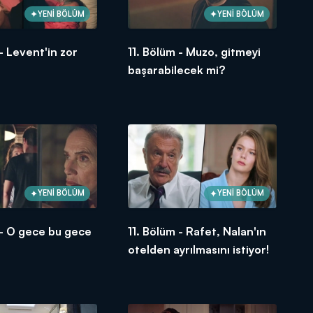
YENİ BÖLÜM
YENİ BÖLÜM
 - Levent'in zor
11. Bölüm - Muzo, gitmeyi
başarabilecek mi?
YENİ BÖLÜM
YENİ BÖLÜM
 - O gece bu gece
11. Bölüm - Rafet, Nalan'ın
otelden ayrılmasını istiyor!