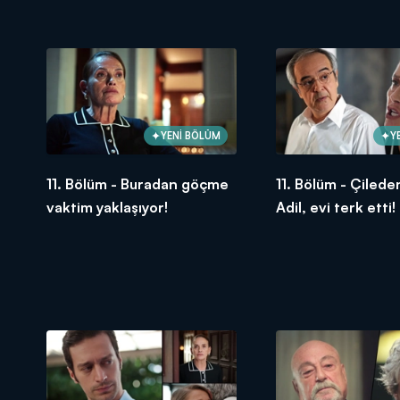
YENİ BÖLÜM
Y
11. Bölüm - Buradan göçme
11. Bölüm - Çilede
vaktim yaklaşıyor!
Adil, evi terk etti!