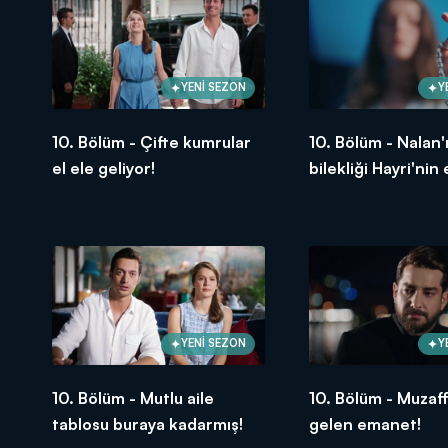
YENİ SEZON
Y
10. Bölüm - Çifte kumrular
10. Bölüm - Nalan'
el ele geliyor!
bilekliği Hayri'nin 
YENİ SEZON
Y
10. Bölüm - Mutlu aile
10. Bölüm - Muzaff
tablosu buraya kadarmış!
gelen emanet!