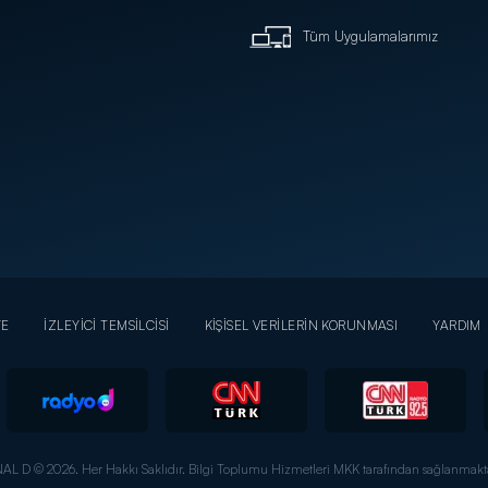
Tüm Uygulamalarımız
YE
İZLEYİCİ TEMSİLCİSİ
KİŞİSEL VERİLERİN KORUNMASI
YARDIM
AL D © 2026. Her Hakkı Saklıdır.
Bilgi Toplumu Hizmetleri MKK tarafından sağlanmakta