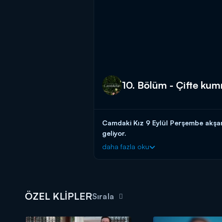
10. Bölüm - Çifte kumr
Camdaki Kız 9 Eylül Perşembe akşam
geliyor.
daha fazla oku
Çifte kumrular, Koroğlu Ailesi’nin artı
anda sessizleşir. Gülcihan ise Sedat 
Camdaki Kız yeni bölümleriyle perş
ÖZEL KLİPLER
Sırala