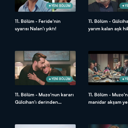
YENİ BÖLÜM
Y
11. Bölüm - Feride'nin
11. Bölüm - Gülcih
uyarısı Nalan'ı yıktı!
yarım kalan aşk hi
YENİ BÖLÜM
Y
11. Bölüm - Muzo'nun kararı
11. Bölüm - Muzo'
Gülcihan'ı derinden
manidar akşam ye
etkiliyor!