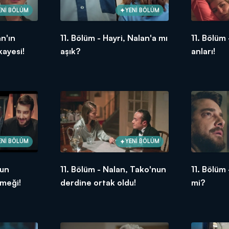
ENİ BÖLÜM
YENİ BÖLÜM
an'ın
11. Bölüm - Hayri, Nalan'a mı
11. Bölüm
kayesi!
aşık?
anları!
ENİ BÖLÜM
YENİ BÖLÜM
nun
11. Bölüm - Nalan, Tako'nun
11. Bölüm
meği!
derdine ortak oldu!
mi?