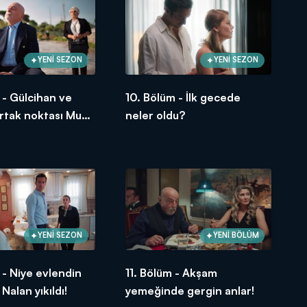
YENİ SEZON
YENİ SEZON
 - Gülcihan ve
10. Bölüm - İlk gecede
ortak noktası Muzo
neler oldu?
YENİ SEZON
YENİ BÖLÜM
 - Niye evlendin
11. Bölüm - Akşam
 Nalan yıkıldı!
yemeğinde gergin anlar!