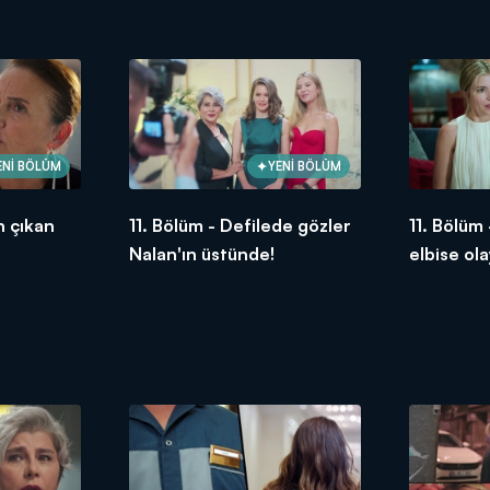
duydu!
ENİ BÖLÜM
YENİ BÖLÜM
n çıkan
11. Bölüm - Defilede gözler
11. Bölüm
Nalan'ın üstünde!
elbise ola