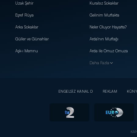
Uzak Şehir
Kuralsız Sokaklar
Eşref Rüya
Gelinim Mutfakta
Arka Sokaklar
Neler Oluyor Hayatta?
Güller ve Günahlar
Arda'nın Mutfağı
Aşk-ı Memnu
Arda ile Omuz Omuza
Daha Fazla
ENGELSİZ KANAL D
REKLAM
KÜN
KAN