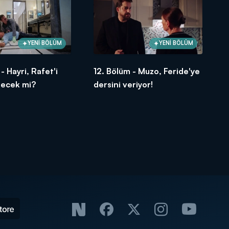
YENİ BÖLÜM
YENİ BÖLÜM
- Hayri, Rafet'i
12. Bölüm - Muzo, Feride'ye
lecek mi?
dersini veriyor!