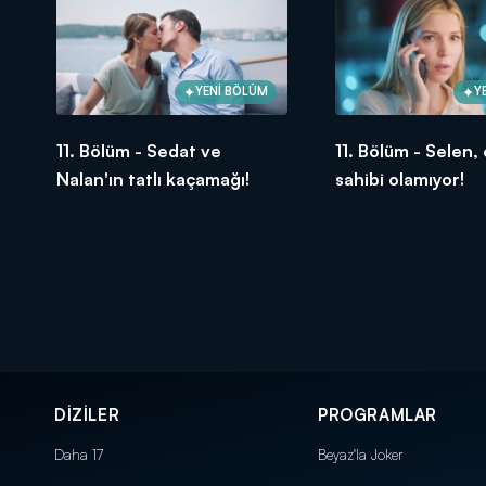
YENİ BÖLÜM
Y
11. Bölüm - Sedat ve
11. Bölüm - Selen,
Nalan'ın tatlı kaçamağı!
sahibi olamıyor!
DİZİLER
PROGRAMLAR
Daha 17
Beyaz'la Joker