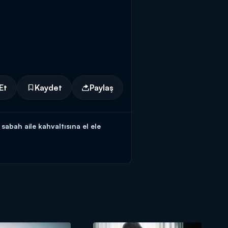
Et
Kaydet
Paylaş
bah aile kahvaltısına el ele
un istediğini dile getirince ortam bir
or tutar.