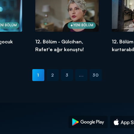
ENİ BÖLÜM
YENİ BÖLÜM
 çocuk
12. Bölüm - Gülcihan,
12. Bölüm 
Rafet'e ağır konuştu!
kurtarabi
1
2
3
...
30