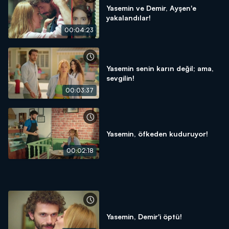
Yasemin ve Demir, Ayşen'e
yakalandılar!
00:04:23
Yasemin senin karın değil; ama,
sevgilin!
00:03:37
Yasemin, öfkeden kuduruyor!
00:02:18
Yasemin, Demir'i öptü!