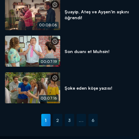
Şuayip, Ateş ve Ayşen'in aşkını
öğrendi!
00:08:06
Son duanı et Muhsin!
00:07:19
Şoke eden köşe yazısı!
00:07:16
1
2
3
...
6