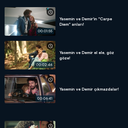
Yasemin ve Demir'in "Carpe
Diem" anları!
00:01:55
Yasemin ve Demir el ele, göz
göze!
00:02:46
Yasemin ve Demir çıkmazdalar!
00:06:41