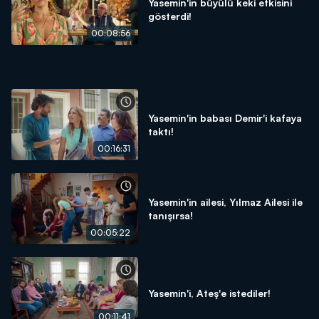
Yasemin'in büyülü keki etkisini
gösterdi!
00:08:56
Yasemin'in babası Demir'i kafaya
taktı!
00:16:31
Yasemin'in ailesi, Yılmaz Ailesi ile
tanışırsa!
00:05:22
Yasemin'i, Ateş'e istediler!
00:11:41