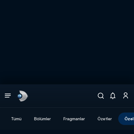
Arama
muhteşem ikili
ARAMA SONUÇLARI
Tümü
Bölümler
Fragmanlar
Özetler
Özel
DİĞER SONUÇLAR