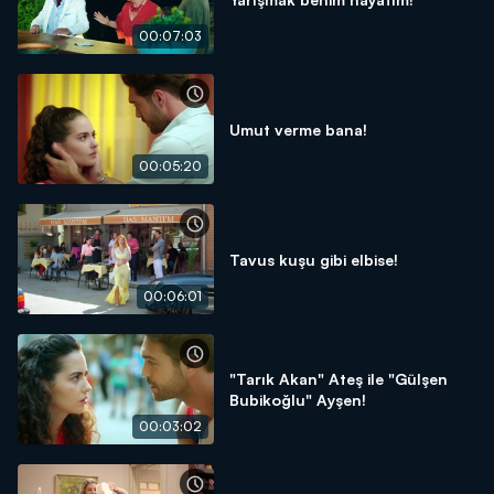
00:07:03
Umut verme bana!
00:05:20
Tavus kuşu gibi elbise!
00:06:01
"Tarık Akan" Ateş ile "Gülşen
Bubikoğlu" Ayşen!
00:03:02