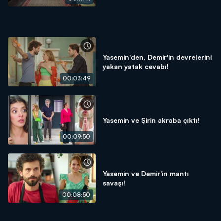
Yasemin'den, Demir'in devrelerini
yakan yatak cevabı!
00:03:49
Yasemin ve Şirin akraba çıktı!
00:09:50
Yasemin ve Demir'in mantı
savaşı!
00:08:50