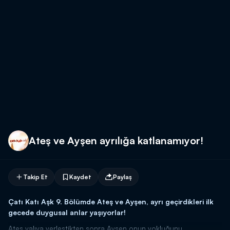
Ateş ve Ayşen ayrılığa katlanamıyor!
Takip Et
Kaydet
Paylaş
Çatı Katı Aşk 9. Bölümde Ateş ve Ayşen, ayrı geçirdikler
i ilk
gecede duygusal anlar yaşıyorlar!
Ateş yalıya yerleştikten sonra Ayşen onun yokluğunu