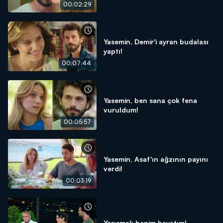
00:02:29
Yasemin, Demir'i ayran budalası
yaptı!
00:07:44
Yasemin, ben sana çok fena
vuruldum!
00:05:57
Yasemin, Asaf'ın ağzının payını
verdi!
00:03:19
Yarışmak benim hayatım!