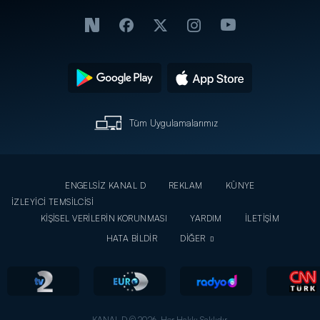
Tüm Uygulamalarımız
ENGELSİZ KANAL D
REKLAM
KÜNYE
İZLEYİCİ TEMSİLCİSİ
KİŞİSEL VERİLERİN KORUNMASI
YARDIM
İLETİŞİM
HATA BİLDİR
DİĞER
KANAL D © 2026. Her Hakkı Saklıdır.