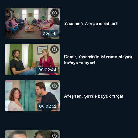
Yasemin'i, Ateş'e istediler!
00:11:41
Demir, Yasemin'in istenme olayını
kafaya takıyor!
00:02:44
Ateş'ten, Şirin'e büyük fırça!
00:02:52