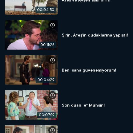
00:04:50
Şirin, Ateş'in dudaklarına yapıştı!
00:11:26
Ben, sana güvenemiyorum!
00:04:29
Son duanı et Muhsin!
00:07:19