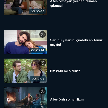
Ateş olmayan yerden duman
çıkmaz!
00:05:43
Sen bu yalanın içindeki en temiz
şeysin!
00:02:14
Biz katil mi olduk?
00:12:03
Ateş önü romantizmi!
00:08:21