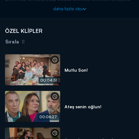
giriyorlar. Mafya babasının vücudundaki kurşunları çıkartmak için
daha fazla oku
zorlanan Şirin, Ateş'in doktor olduğunu öğrenince rahatlıyor.
İkilimiz zor bir ameliyata imza atıyorlar.
Çatı Katı Aşk yeni bölümüyle cumartesi akşamı saat 20.00'da
ÖZEL KLİPLER
Kanal D'de!
Sırala
Mutlu Son!
00:04:51
Ateş senin oğlun!
00:06:27