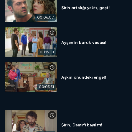
Şirin ortalığı yaktı, geçti!
00:06:07
Ayşen'in buruk vedası!
00:12:18
Aşkın önündeki engel!
00:03:31
Şirin, Demir'i bayılttı!