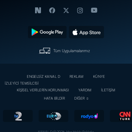
Tüm Uygulamalarımız
ENGELSİZ KANAL D
REKLAM
KÜNYE
İZLEYİCİ TEMSİLCİSİ
KİŞİSEL VERİLERİN KORUNMASI
YARDIM
İLETİŞİM
HATA BİLDİR
DİĞER
KANAL D © 2026. Her Hakkı Saklıdır.