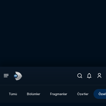
Arama
muhteşem ikili
ARAMA SONUÇLARI
Tümü
Bölümler
Fragmanlar
Özetler
Özel
DİĞER SONUÇLAR