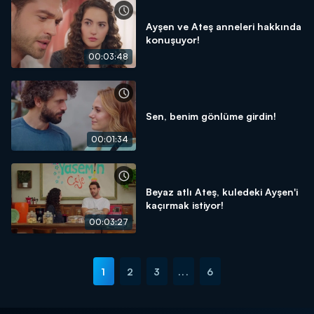
Ayşen ve Ateş anneleri hakkında
konuşuyor!
00:03:48
Sen, benim gönlüme girdin!
00:01:34
Beyaz atlı Ateş, kuledeki Ayşen'i
kaçırmak istiyor!
00:03:27
1
2
3
...
6