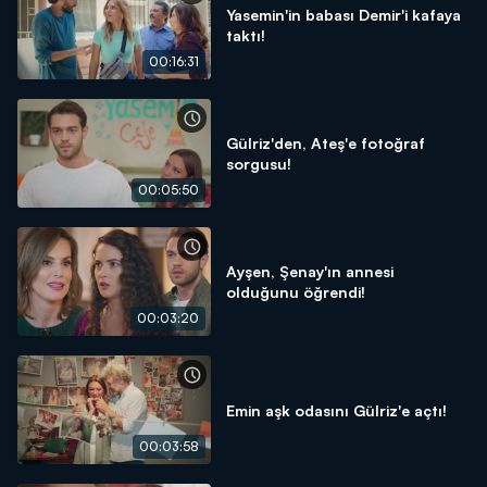
Yasemin'in babası Demir'i kafaya
taktı!
00:16:31
Gülriz'den, Ateş'e fotoğraf
sorgusu!
00:05:50
Ayşen, Şenay'ın annesi
olduğunu öğrendi!
00:03:20
Emin aşk odasını Gülriz'e açtı!
00:03:58