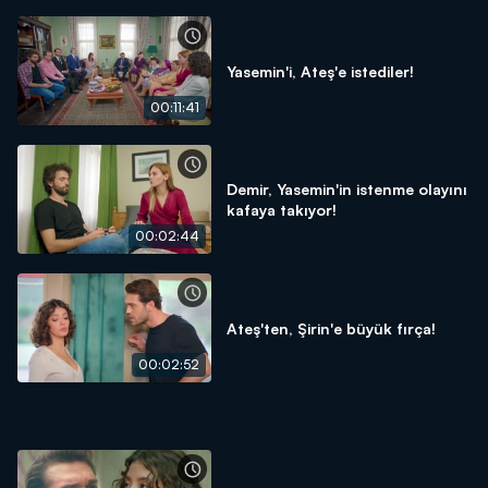
Yasemin'i, Ateş'e istediler!
00:11:41
Demir, Yasemin'in istenme olayını
kafaya takıyor!
00:02:44
Ateş'ten, Şirin'e büyük fırça!
00:02:52