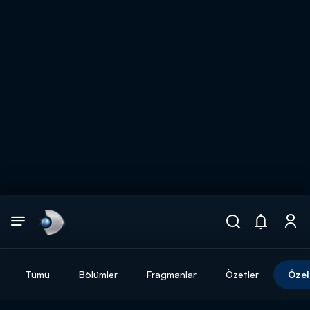
Arama
muhteşem ikili
ARAMA SONUÇLARI
Tümü
Bölümler
Fragmanlar
Özetler
Özel
DİĞER SONUÇLAR