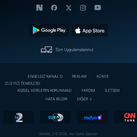
Tüm Uygulamalarımız
ENGELSİZ KANAL D
REKLAM
KÜNYE
İZLEYİCİ TEMSİLCİSİ
KİŞİSEL VERİLERİN KORUNMASI
YARDIM
İLETİŞİM
HATA BİLDİR
DİĞER
KANAL D © 2026. Her Hakkı Saklıdır.