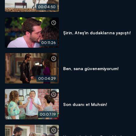
00:04:50
Şirin, Ateş'in dudaklarına yapıştı!
00:11:26
Ben, sana güvenemiyorum!
00:04:29
Son duanı et Muhsin!
00:07:19