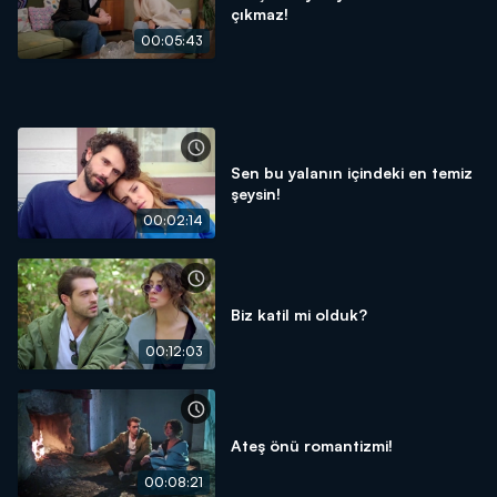
çıkmaz!
00:05:43
Sen bu yalanın içindeki en temiz
şeysin!
00:02:14
Biz katil mi olduk?
00:12:03
Ateş önü romantizmi!
00:08:21