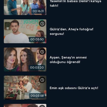
Yasemin'in babası Demir'i kafaya
taktı!
00:16:31
Gülriz'den, Ateş'e fotoğraf
sorgusu!
00:05:50
Ayşen, Şenay'ın annesi
olduğunu öğrendi!
00:03:20
Emin aşk odasını Gülriz'e açtı!
00:03:58