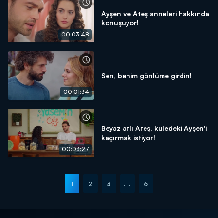
Ayşen ve Ateş anneleri hakkında
konuşuyor!
00:03:48
Sen, benim gönlüme girdin!
00:01:34
Beyaz atlı Ateş, kuledeki Ayşen'i
kaçırmak istiyor!
00:03:27
1
2
3
...
6