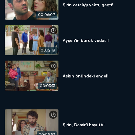
Şirin ortalığı yaktı, geçti!
00:06:07
Ayşen'in buruk vedası!
00:12:18
Aşkın önündeki engel!
00:03:31
Şirin, Demir'i bayılttı!
00:05:57