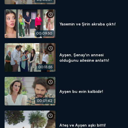
Yasemin ve Şirin akraba çıktı!
00:09:50
Ayşen, Şenay'ın annesi
olduğunu ailesine anlattı!
00:13:55
Ayşen bu evin kalbidir!
00:01:42
Ateş ve Ayşen aşkı bitti!