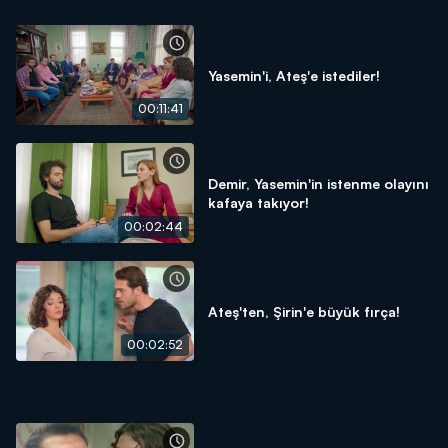
Yasemin'i, Ateş'e istediler!
00:11:41
Demir, Yasemin'in istenme olayını
kafaya takıyor!
00:02:44
Ateş'ten, Şirin'e büyük fırça!
00:02:52