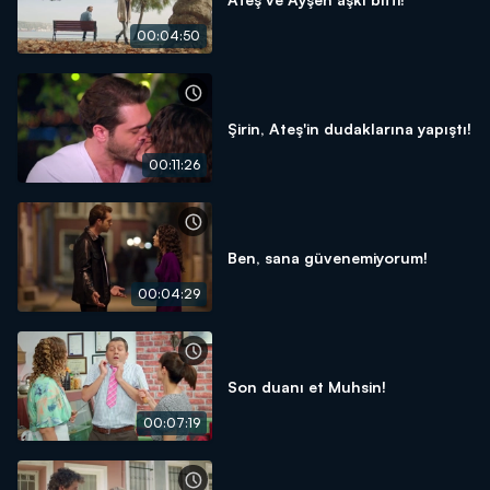
00:04:50
Şirin, Ateş'in dudaklarına yapıştı!
00:11:26
Ben, sana güvenemiyorum!
00:04:29
Son duanı et Muhsin!
00:07:19