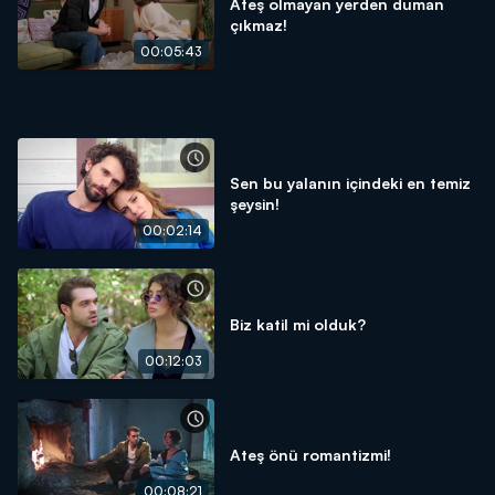
Ateş olmayan yerden duman
çıkmaz!
00:05:43
Sen bu yalanın içindeki en temiz
şeysin!
00:02:14
Biz katil mi olduk?
00:12:03
Ateş önü romantizmi!
00:08:21