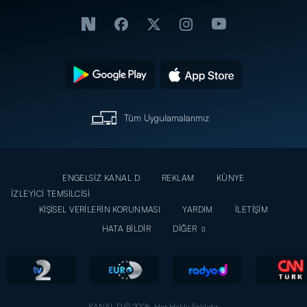
Tüm Uygulamalarımız
ENGELSİZ KANAL D
REKLAM
KÜNYE
İZLEYİCİ TEMSİLCİSİ
KİŞİSEL VERİLERİN KORUNMASI
YARDIM
İLETİŞİM
HATA BİLDİR
DİĞER
KANAL D © 2026. Her Hakkı Saklıdır.