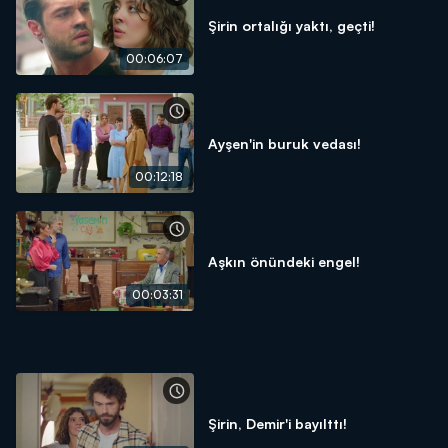
Şirin ortalığı yaktı, geçti!
00:06:07
Ayşen'in buruk vedası!
00:12:18
Aşkın önündeki engel!
00:03:31
Şirin, Demir'i bayılttı!