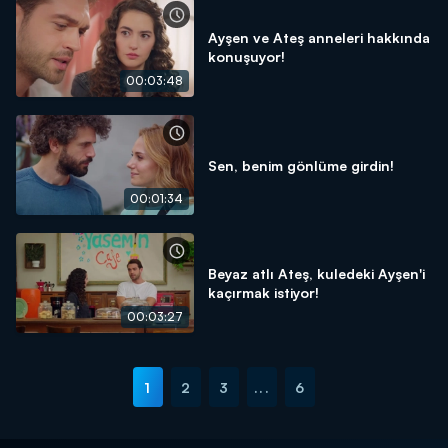
Ayşen ve Ateş anneleri hakkında
konuşuyor!
00:03:48
Sen, benim gönlüme girdin!
00:01:34
Beyaz atlı Ateş, kuledeki Ayşen'i
kaçırmak istiyor!
00:03:27
1
2
3
...
6