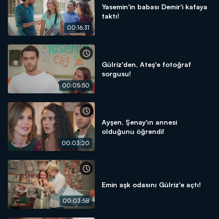
Yasemin'in babası Demir'i kafaya
taktı!
00:16:31
Gülriz'den, Ateş'e fotoğraf
sorgusu!
00:05:50
Ayşen, Şenay'ın annesi
olduğunu öğrendi!
00:03:20
Emin aşk odasını Gülriz'e açtı!
00:03:58