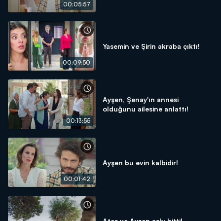
00:05:57
Yasemin ve Şirin akraba çıktı!
00:09:50
Ayşen, Şenay'ın annesi
olduğunu ailesine anlattı!
00:13:55
Ayşen bu evin kalbidir!
00:01:42
Ateş ve Ayşen aşkı bitti!