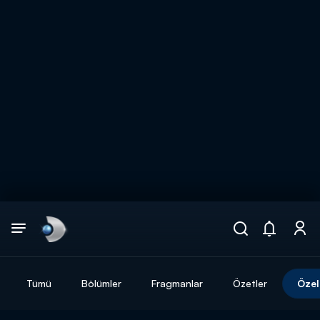
Arama
muhteşem ikili
ARAMA SONUÇLARI
Tümü
Bölümler
Fragmanlar
Özetler
Özel
DİĞER SONUÇLAR