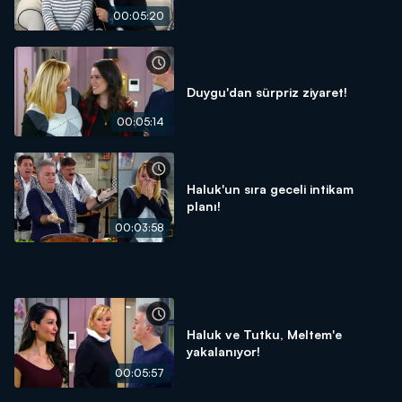
00:05:20
Duygu'dan sürpriz ziyaret!
00:05:14
Haluk'un sıra geceli intikam
planı!
00:03:58
Haluk ve Tutku, Meltem'e
yakalanıyor!
00:05:57