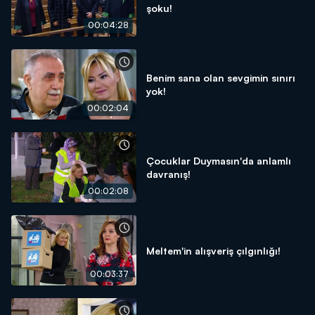
şoku!
00:04:28
Benim sana olan sevgimin sınırı
yok!
00:02:04
Çocuklar Duymasın'da anlamlı
davranış!
00:02:08
Meltem'in alışveriş çılgınlığı!
00:03:37