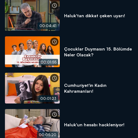
Haluk'tan dikkat çeken uyarı!
00:04:41
Çocuklar Duymasın 15. Bölümde
Neler Olacak?
00:01:55
Cumhuriyet'in Kadın
Kahramanları!
00:01:23
Haluk'un hesabı hackleniyor!
00:05:20