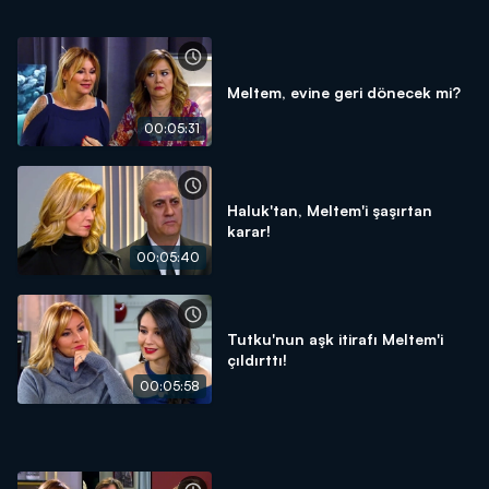
Meltem, evine geri dönecek mi?
00:05:31
Haluk'tan, Meltem'i şaşırtan
karar!
00:05:40
Tutku'nun aşk itirafı Meltem'i
çıldırttı!
00:05:58