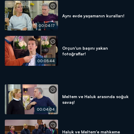
Aynı evde yaşamanın kuralları!
00:04:17
Orçun'un başını yakan
fotoğraflar!
00:05:44
Meltem ve Haluk arasında soğuk
savaş!
00:04:04
Haluk ve Meltem'e mahkeme