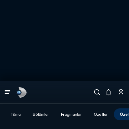
Arama
muhteşem ikili
ARAMA SONUÇLARI
Tümü
Bölümler
Fragmanlar
Özetler
Özel
DİĞER SONUÇLAR