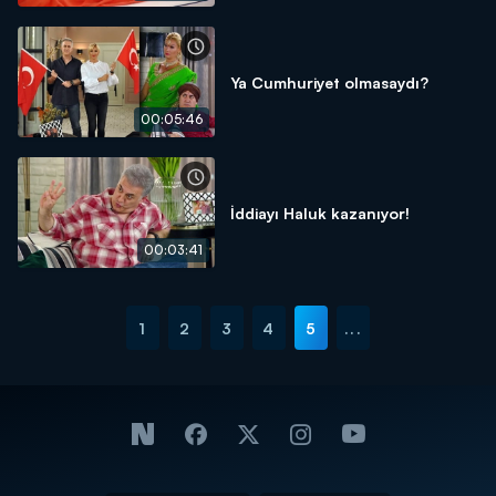
Ya Cumhuriyet olmasaydı?
00:05:46
İddiayı Haluk kazanıyor!
00:03:41
1
2
3
4
5
...