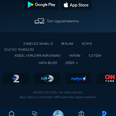
Tüm Uygulamalarımız
ENGELSİZ KANAL D
REKLAM
KÜNYE
İZLEYİCİ TEMSİLCİSİ
KİŞİSEL VERİLERİN KORUNMASI
YARDIM
İLETİŞİM
HATA BİLDİR
DİĞER
KANAL D © 2026. Her Hakkı Saklıdır.
Bilgi Toplumu Hizmetleri MKK tarafından sağlanmaktadır.
CANLI