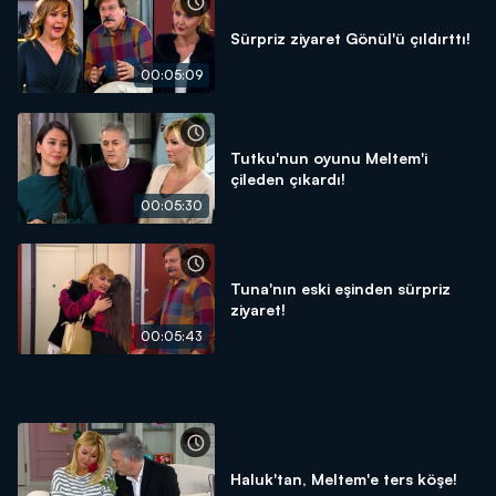
Sürpriz ziyaret Gönül'ü çıldırttı!
00:05:09
Tutku'nun oyunu Meltem'i
çileden çıkardı!
00:05:30
Tuna'nın eski eşinden sürpriz
ziyaret!
00:05:43
Haluk'tan, Meltem'e ters köşe!