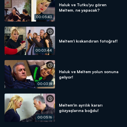
Haluk ve Tutku'yu gören
Meltem, ne yapacak?
00:05:43
Meltem'i kıskandıran fotoğraf!
00:03:44
Haluk ve Meltem yolun sonuna
geliyor!
00:03:19
Meltem'in ayrılık kararı
gözyaşlarına boğdu!
00:05:16