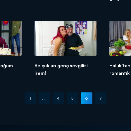
 doğum
Selçuk'un genç sevgilisi
Haluk'tan
İrem!
romantik 
1
...
4
5
6
7