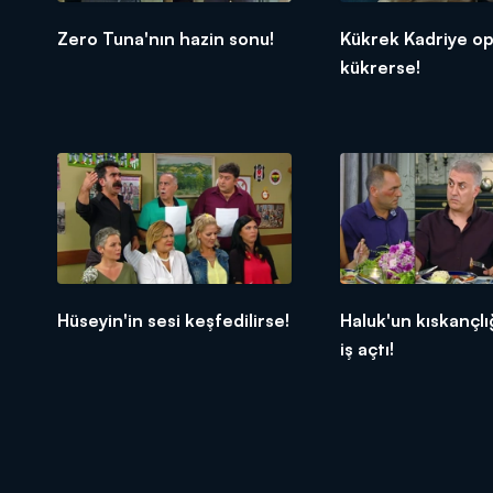
Zero Tuna'nın hazin sonu!
Kükrek Kadriye o
kükrerse!
Hüseyin'in sesi keşfedilirse!
Haluk'un kıskançlı
iş açtı!