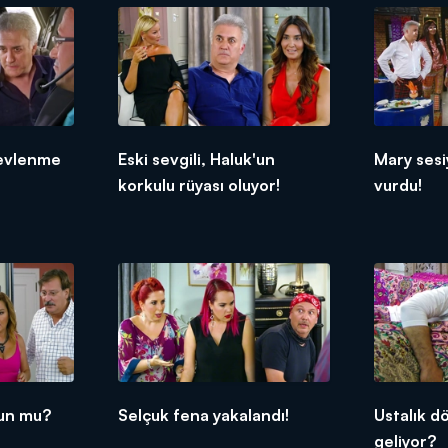
 evlenme
Eski sevgili, Haluk'un
Mary ses
korkulu rüyası oluyor!
vurdu!
sun mu?
Selçuk fena yakalandı!
Ustalık d
geliyor?