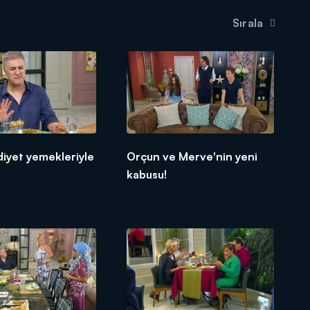
Sırala
diyet yemekleriyle
Orçun ve Merve'nin yeni
kabusu!