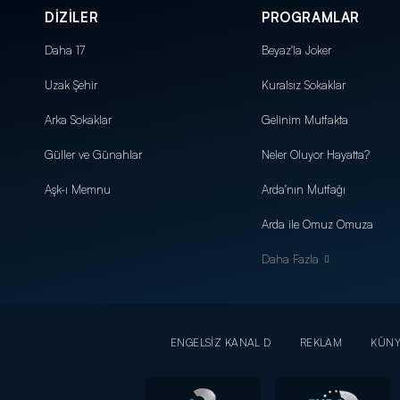
DİZİLER
PROGRAMLAR
Daha 17
Beyaz'la Joker
Uzak Şehir
Kuralsız Sokaklar
Arka Sokaklar
Gelinim Mutfakta
Güller ve Günahlar
Neler Oluyor Hayatta?
Aşk-ı Memnu
Arda'nın Mutfağı
Arda ile Omuz Omuza
Daha Fazla
ENGELSİZ KANAL D
REKLAM
KÜN