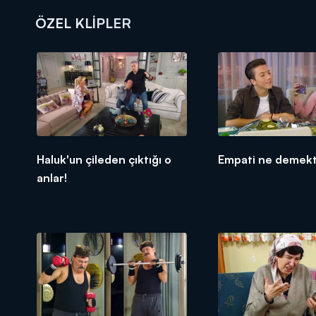
ÖZEL KLIPLER
DİĞER SONUÇLAR
Haluk'un çileden çıktığı o
Empati ne demekt
anlar!