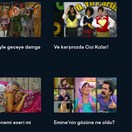
iyle geceye damga
Ve karşınızda Cici Kızlar!
önemi eseri mi
Emine'nin gözüne ne oldu?