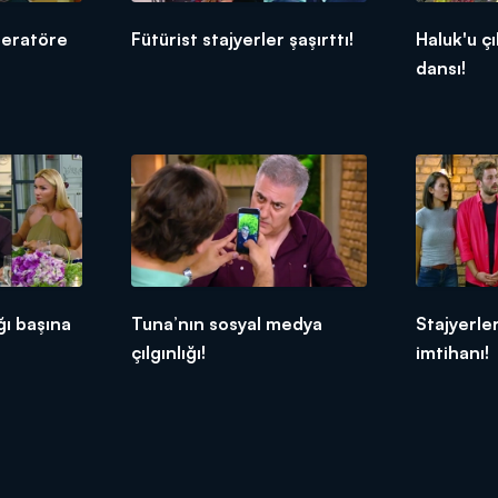
peratöre
Fütürist stajyerler şaşırttı!
Haluk'u çı
dansı!
ğı başına
Tuna’nın sosyal medya
Stajyerler
çılgınlığı!
imtihanı!