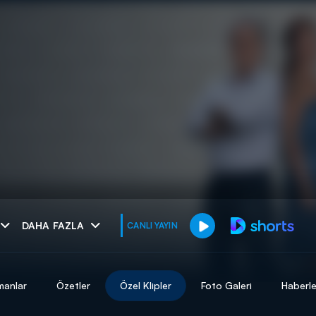
muhteşem ikili
DAHA FAZLA
CANLI YAYIN
I
manlar
Özetler
Özel Klipler
Foto Galeri
Haberle