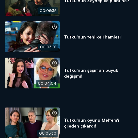
Tutku'nun Zeynep ile planı ne?
00:05:35
Tutku'nun tehlikeli hamlesi!
00:03:01
Tutku'nun şaşırtan büyük
değişimi!
00:04:04
Tutku'nun oyunu Meltem'i
çileden çıkardı!
00:05:30