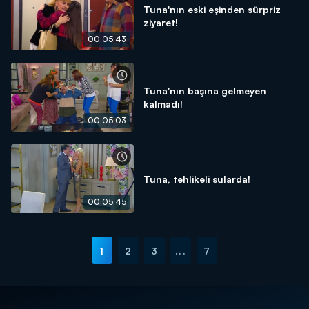
Tuna'nın eski eşinden sürpriz
ziyaret!
00:05:43
Tuna'nın başına gelmeyen
kalmadı!
00:05:03
Tuna, tehlikeli sularda!
00:05:45
1
2
3
...
7