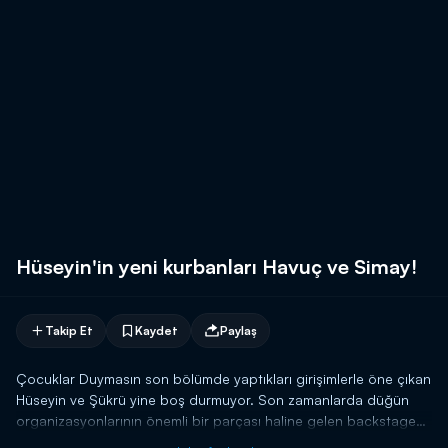
Hüseyin'in yeni kurbanları Havuç ve Simay!
Takip Et
Kaydet
Paylaş
Çocuklar Duymasın son bölümde yaptıkları girişimlerle öne çıkan
Hüseyin ve Şükrü yine boş durmuyor. Son zamanlarda düğün
organizasyonlarının önemli bir parçası haline gelen backstage
çekimleri için kolları sıvarlar. Bu iş için de önce kendilerine bir