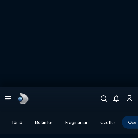
Arama
muhteşem ikili
ARAMA SONUÇLARI
Tümü
Bölümler
Fragmanlar
Özetler
Özel
DİĞER SONUÇLAR