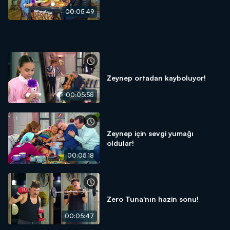
00:05:49
Zeynep ortadan kayboluyor!
00:05:58
Zeynep için sevgi yumağı
oldular!
00:05:18
Zero Tuna'nın hazin sonu!
00:05:47