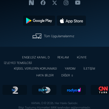
Tüm Uygulamalarımız
ENGELSİZ KANAL D
REKLAM
KÜNYE
İZLEYİCİ TEMSİLCİSİ
KİŞİSEL VERİLERİN KORUNMASI
YARDIM
İLETİŞİM
HATA BİLDİR
DİĞER
KANAL D © 2026. Her Hakkı Saklıdır.
Bilgi Toplumu Hizmetleri MKK tarafından sağlanmaktadır.