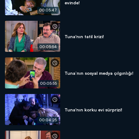
evinde!
00:05:47
Tuna'nın tatil krizi!
00:05:54
Tuna’nın sosyal medya çılgınlığı!
00:05:55
Tuna'nın korku evi sürprizi!
00:04:25