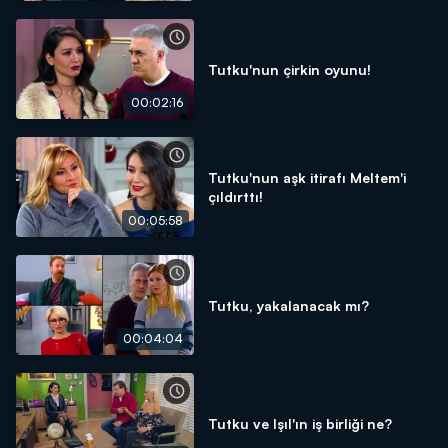
Tutku'nun çirkin oyunu!
00:02:16
Tutku'nun aşk itirafı Meltem'i
çıldırttı!
00:05:58
Tutku, yakalanacak mı?
00:04:04
Tutku ve Işıl'ın iş birliği ne?