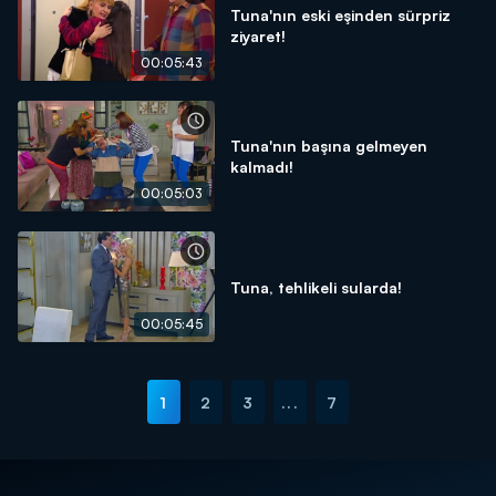
Tuna'nın eski eşinden sürpriz
ziyaret!
00:05:43
Tuna'nın başına gelmeyen
kalmadı!
00:05:03
Tuna, tehlikeli sularda!
00:05:45
1
2
3
...
7