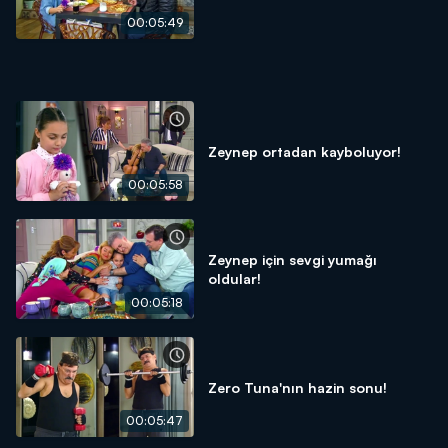
00:05:49
Zeynep ortadan kayboluyor!
00:05:58
Zeynep için sevgi yumağı
oldular!
00:05:18
Zero Tuna'nın hazin sonu!
00:05:47