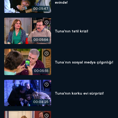
evinde!
00:05:47
Tuna'nın tatil krizi!
00:05:54
Tuna’nın sosyal medya çılgınlığı!
00:05:55
Tuna'nın korku evi sürprizi!
00:04:25