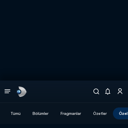
Arama
muhteşem ikili
ARAMA SONUÇLARI
Tümü
Bölümler
Fragmanlar
Özetler
Özel
DİĞER SONUÇLAR