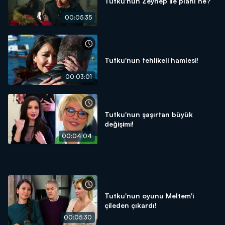
Tutku'nun Zeynep ile planı ne?
00:05:35
Tutku'nun tehlikeli hamlesi!
00:03:01
Tutku'nun şaşırtan büyük
değişimi!
00:04:04
Tutku'nun oyunu Meltem'i
çileden çıkardı!
00:05:30