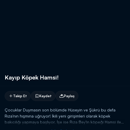
Kayıp Köpek Hamsi!
Takip Et
Kaydet
Paylaş
Çocuklar Duymasın son bölümde Hüseyin ve Şükrü bu defa
Rıza'nın hışmına uğruyor! İkili yeni girişimleri olarak köpek
bakıcılığı yapmaya başlıyor. İşe ise Rıza Bey'in köpeği Hamsi ile
başlıyorlar. Köpeği Hamsi'ye gözü gibi bakan Rıza, bu konuda