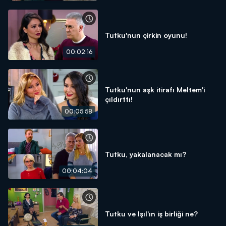
Tutku'nun çirkin oyunu!
00:02:16
Tutku'nun aşk itirafı Meltem'i
çıldırttı!
00:05:58
Tutku, yakalanacak mı?
00:04:04
Tutku ve Işıl'ın iş birliği ne?