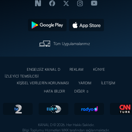
Tüm Uygulamalarımız
ENGELSİZ KANAL D
REKLAM
KÜNYE
İZLEYİCİ TEMSİLCİSİ
KİŞİSEL VERİLERİN KORUNMASI
YARDIM
İLETİŞİM
HATA BİLDİR
DİĞER
KANAL D © 2026. Her Hakkı Saklıdır.
Bilgi Toplumu Hizmetleri MKK tarafından sağlanmaktadır.