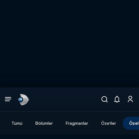
Arama
muhteşem ikili
ARAMA SONUÇLARI
Tümü
Bölümler
Fragmanlar
Özetler
Özel
DİĞER SONUÇLAR