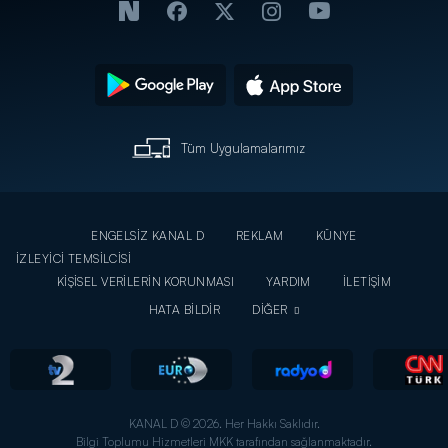
Tüm Uygulamalarımız
ENGELSİZ KANAL D
REKLAM
KÜNYE
İZLEYİCİ TEMSİLCİSİ
KİŞİSEL VERİLERİN KORUNMASI
YARDIM
İLETİŞİM
HATA BİLDİR
DİĞER
KANAL D © 2026. Her Hakkı Saklıdır.
Bilgi Toplumu Hizmetleri MKK tarafından sağlanmaktadır.