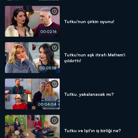
Tutku'nun çirkin oyunu!
00:02:16
Tutku'nun aşk itirafı Meltem'i
çıldırttı!
00:05:58
Tutku, yakalanacak mı?
00:04:04
Tutku ve Işıl'ın iş birliği ne?