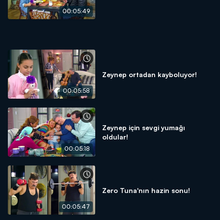
00:05:49
Zeynep ortadan kayboluyor!
00:05:58
Zeynep için sevgi yumağı
oldular!
00:05:18
Zero Tuna'nın hazin sonu!
00:05:47