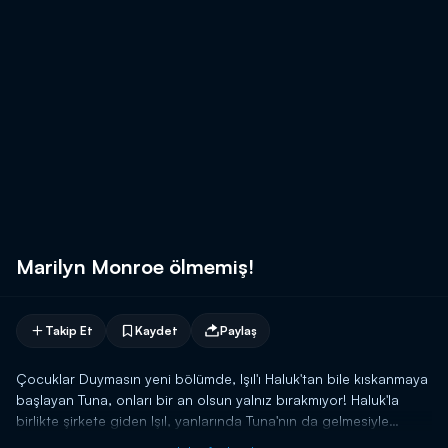
Marilyn Monroe ölmemiş!
Takip Et
Kaydet
Paylaş
Çocuklar Duymasın yeni bölümde, Işıl'ı Haluk'tan bile kıskanmaya
başlayan Tuna, onları bir an olsun yalnız bırakmıyor! Haluk'la
birlikte şirkete giden Işıl, yanlarında Tuna'nın da gelmesiyle
şaşkınlığa uğruyor. Haluk ve Işıl'ın çok iyi anlaşması ise Tuna'yı