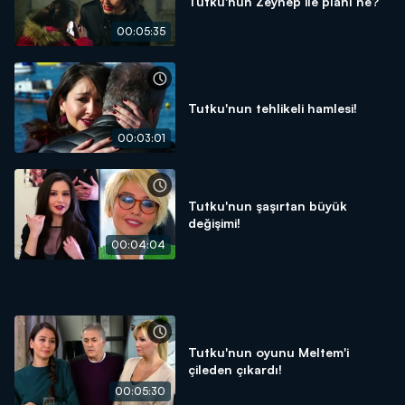
Tutku'nun Zeynep ile planı ne?
00:05:35
Tutku'nun tehlikeli hamlesi!
00:03:01
Tutku'nun şaşırtan büyük
değişimi!
00:04:04
Tutku'nun oyunu Meltem'i
çileden çıkardı!
00:05:30