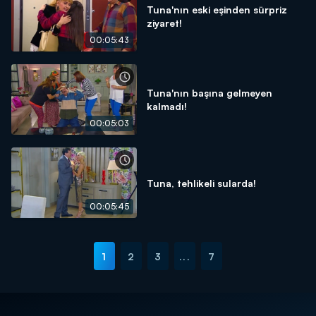
Tuna'nın eski eşinden sürpriz
ziyaret!
00:05:43
Tuna'nın başına gelmeyen
kalmadı!
00:05:03
Tuna, tehlikeli sularda!
00:05:45
1
2
3
...
7