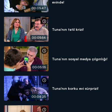
evinde!
00:05:47
Tuna'nın tatil krizi!
00:05:54
Tuna’nın sosyal medya çılgınlığı!
00:05:55
Tuna'nın korku evi sürprizi!
00:04:25