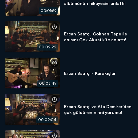
albümünün hikayesini anlattı!
00:01:59
Ercan Saatçi, Gökhan Tepe ile
anısını Çok Akustik'te anlattı!
00:02:22
Ercan Saatçi - Karakışlar
00:03:49
Ercan Saatçi ve Ata Demirer'den
çok güldüren ninni yorumu!
00:02:04