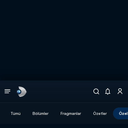
Arama
muhteşem ikili
ARAMA SONUÇLARI
Tümü
Bölümler
Fragmanlar
Özetler
Özel
DİĞER SONUÇLAR