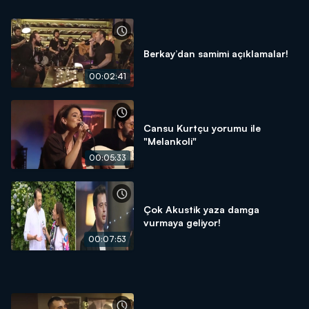
Berkay’dan samimi açıklamalar!
00:02:41
Cansu Kurtçu yorumu ile
"Melankoli"
00:05:33
Çok Akustik yaza damga
vurmaya geliyor!
00:07:53