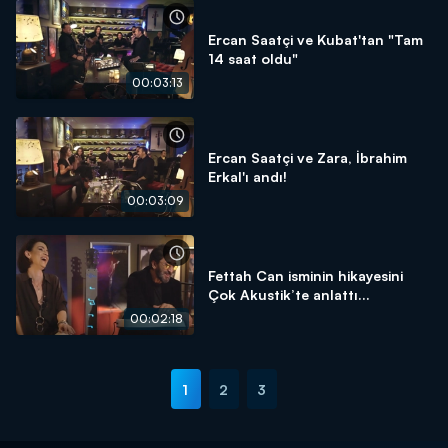
Ercan Saatçi ve Kubat'tan "Tam
14 saat oldu"
00:03:13
Ercan Saatçi ve Zara, İbrahim
Erkal'ı andı!
00:03:09
Fettah Can isminin hikayesini
Çok Akustik’te anlattı...
00:02:18
1
2
3