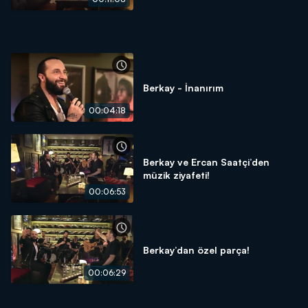
Berkay - İnanırım
00:04:18
Berkay ve Ercan Saatçi’den
müzik ziyafeti!
00:06:53
Berkay’dan özel parça!
00:06:29