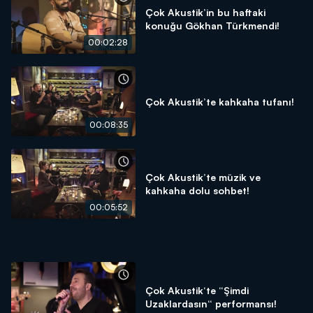
Çok Akustik’in bu haftaki
konuğu Gökhan Türkmendi!
00:02:28
Çok Akustik’te kahkaha tufanı!
00:08:35
Çok Akustik’te müzik ve
kahkaha dolu sohbet!
00:05:52
Çok Akustik‘te “Şimdi
Uzaklardasın“ performansı!