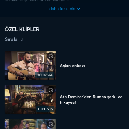
Çok Akustik programın bu haftaki konuğu olan Zara, Ercan
daha fazla oku
Saatçi'yle birlikte merhum sanatçı İbrahim Erkal'ın "Sen aldırma"
parçasını söyledi ve usta sanatçıyı andı.
ÖZEL KLİPLER
Sırala
Aşkın enkazı
00:06:34
Ata Demirer’den Rumca şarkı ve
hikayesi!
00:05:15