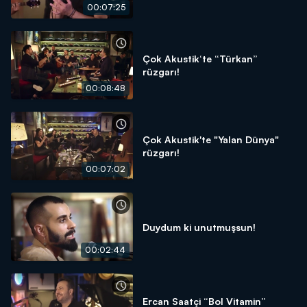
00:07:25
Çok Akustik‘te “Türkan”
rüzgarı!
00:08:48
Çok Akustik'te "Yalan Dünya"
rüzgarı!
00:07:02
Duydum ki unutmuşsun!
00:02:44
Ercan Saatçi “Bol Vitamin”