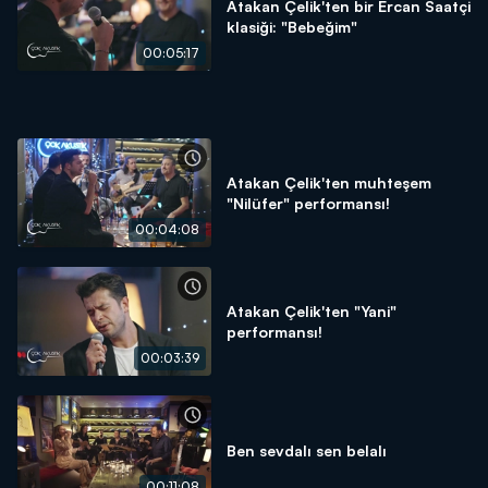
Atakan Çelik'ten bir Ercan Saatçi
klasiği: "Bebeğim"
00:05:17
Atakan Çelik'ten muhteşem
"Nilüfer" performansı!
00:04:08
Atakan Çelik'ten "Yani"
performansı!
00:03:39
Ben sevdalı sen belalı
00:11:08