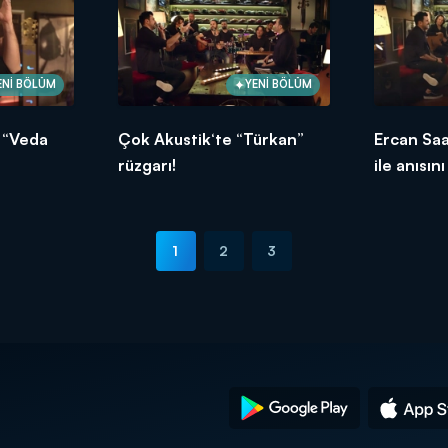
ENİ BÖLÜM
YENİ BÖLÜM
 “Veda
Çok Akustik‘te “Türkan”
Ercan Sa
rüzgarı!
ile anısın
anlattı!
1
2
3