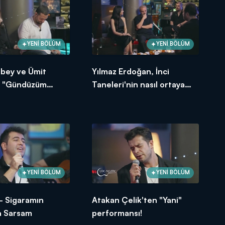
YENİ BÖLÜM
YENİ BÖLÜM
bey ve Ümit
Yılmaz Erdoğan, İnci
n "Gündüzüm
Taneleri'nin nasıl ortaya
çıktığını anlattı!
YENİ BÖLÜM
YENİ BÖLÜM
 - Sigaramın
Atakan Çelik'ten "Yani"
 Sarsam
performansı!