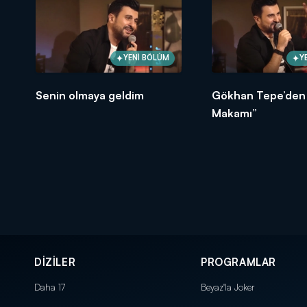
YENİ BÖLÜM
Y
Senin olmaya geldim
Gökhan Tepe’den
Makamı”
DİZİLER
PROGRAMLAR
Daha 17
Beyaz'la Joker