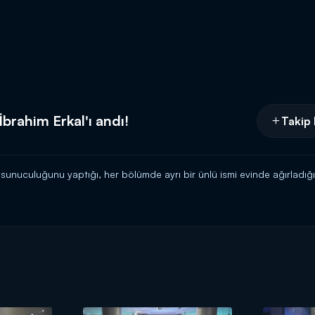
İbrahim Erkal'ı andı!
Takip 
sunuculuğunu yaptığı, her bölümde ayrı bir ünlü ismi evinde ağırladı
ğu olan Zara, Ercan Saatçi'yle birlikte merhum sanatçı İbrahim Erkal'ı