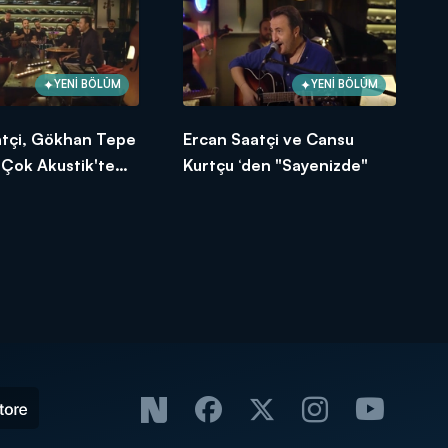
YENİ BÖLÜM
YENİ BÖLÜM
atçi, Gökhan Tepe
Ercan Saatçi ve Cansu
ı Çok Akustik'te
Kurtçu ‘den "Sayenizde"