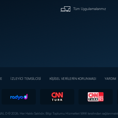
Tüm Uygulamalarımız
YE
İZLEYİCİ TEMSİLCİSİ
KİŞİSEL VERİLERİN KORUNMASI
YARDIM
AL D © 2026. Her Hakkı Saklıdır.
Bilgi Toplumu Hizmetleri MKK tarafından sağlanmakta