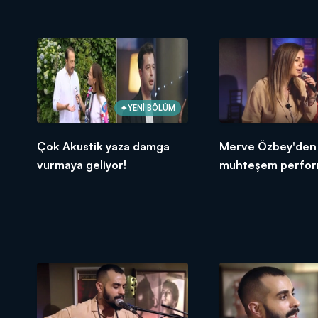
YENİ BÖLÜM
Çok Akustik yaza damga
Merve Özbey'den
vurmaya geliyor!
muhteşem perfor
"Vuracak"