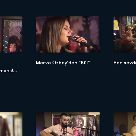
performansı!
Merve Özbey'den "Kül"
Ben sevda
mans!