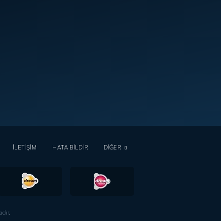
İLETİŞİM
HATA BİLDİR
DİĞER
dır.