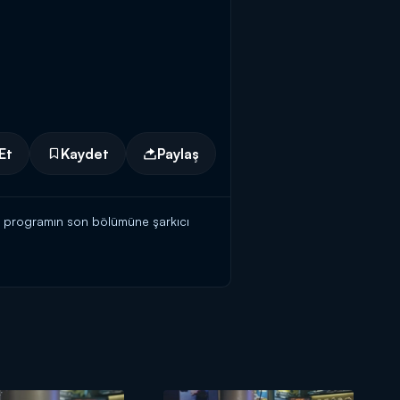
Et
Kaydet
Paylaş
ğı programın son bölümüne şarkıcı
n "Sen aldırma" parçasını söyledi ve