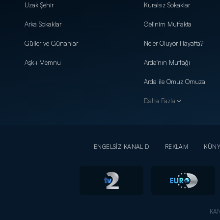
Uzak Şehir
Kuralsız Sokaklar
Arka Sokaklar
Gelinim Mutfakta
Güller ve Günahlar
Neler Oluyor Hayatta?
Aşk-ı Memnu
Arda'nın Mutfağı
Arda ile Omuz Omuza
Daha Fazla
ENGELSİZ KANAL D
REKLAM
KÜN
KAN