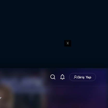
X
Giriş Yap
r