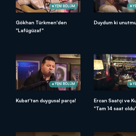
YENİ BÖLÜM
Y
Gökhan Türkmen'den
Duydum ki unutmu
"Lafügüzaf"
YENİ BÖLÜM
Y
Kubat'tan duygusal parça!
Ercan Saatçi ve K
"Tam 14 saat oldu