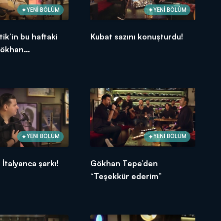
YENİ BÖLÜM
YENİ BÖLÜM
ik’in bu haftaki
Kubat sazını konuşturdu!
Gökhan
i!
YENİ BÖLÜM
YENİ BÖLÜM
 İtalyanca şarkı!
Gökhan Tepe’den
“Teşekkür ederim”