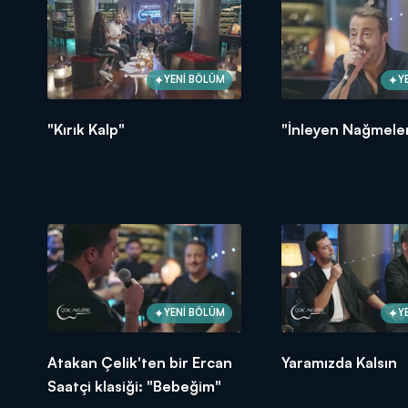
YENİ BÖLÜM
Y
"Kırık Kalp"
"İnleyen Nağmele
YENİ BÖLÜM
Y
Atakan Çelik'ten bir Ercan
Yaramızda Kalsın
Saatçi klasiği: "Bebeğim"