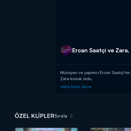
Ercan Saatçi ve Zara, 
Müzisyen ve yapımcı Ercan Saatçi’nin 
Zara konuk oldu.
daha fazla oku
Çok Akustik programın bu haftaki konu
usta sanatçıyı andı.
ÖZEL KLİPLER
Sırala