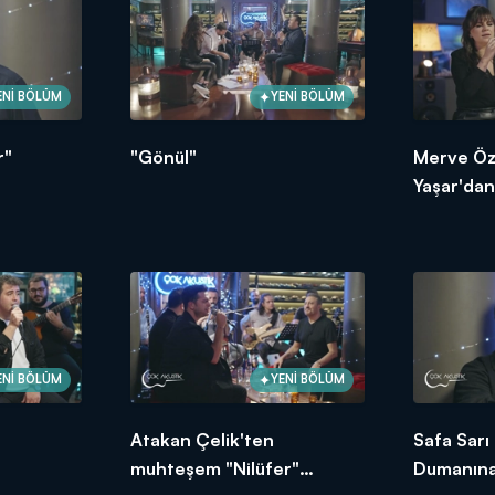
ENİ BÖLÜM
YENİ BÖLÜM
r"
"Gönül"
Merve Öz
Yaşar'da
Seninle"
ENİ BÖLÜM
YENİ BÖLÜM
Atakan Çelik'ten
Safa Sarı
muhteşem "Nilüfer"
Dumanına