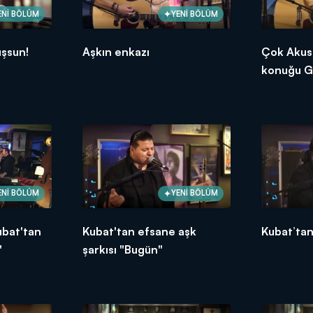
ENİ BÖLÜM
YENİ BÖLÜM
şsun!
Aşkın enkazı
Çok Akust
konuğu 
Türkmend
ENİ BÖLÜM
YENİ BÖLÜM
ubat'tan
Kubat'tan efsane aşk
Kubat’tan
"
şarkısı "Bugün"