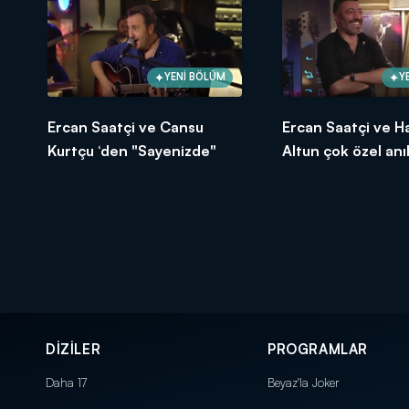
YENİ BÖLÜM
Y
Ercan Saatçi ve Cansu
Ercan Saatçi ve H
Kurtçu ‘den "Sayenizde"
Altun çok özel anıl
anlattı!
DİZİLER
PROGRAMLAR
Daha 17
Beyaz'la Joker