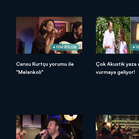
YENİ BÖLÜM
Y
Cansu Kurtçu yorumu ile
Çok Akustik yaza
"Melankoli"
vurmaya geliyor!