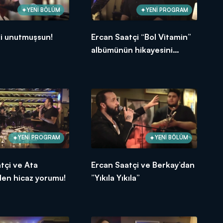
YENİ BÖLÜM
YENİ PROGRAM
i unutmuşsun!
Ercan Saatçi “Bol Vitamin”
albümünün hikayesini
anlattı!
YENİ PROGRAM
YENİ BÖLÜM
tçi ve Ata
Ercan Saatçi ve Berkay’dan
den hicaz yorumu!
”Yıkıla Yıkıla”