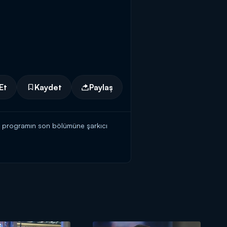
Et
Kaydet
Paylaş
ğı programın son bölümüne şarkıcı
can'ın muhteşem parçası "Adaletin bu