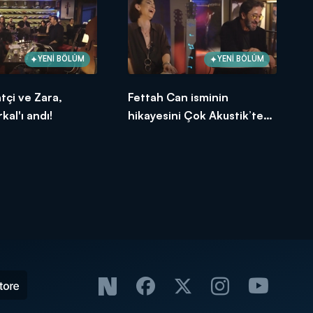
YENİ BÖLÜM
YENİ BÖLÜM
tçi ve Zara,
Fettah Can isminin
kal'ı andı!
hikayesini Çok Akustik’te
anlattı...