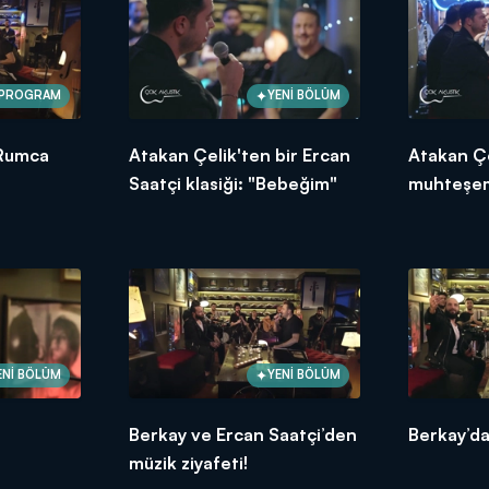
 PROGRAM
YENİ BÖLÜM
 Rumca
Atakan Çelik'ten bir Ercan
Atakan Çe
Saatçi klasiği: "Bebeğim"
muhteşem
performa
ENİ BÖLÜM
YENİ BÖLÜM
Berkay ve Ercan Saatçi’den
Berkay’da
müzik ziyafeti!