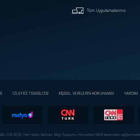
Tüm Uygulamalarımız
YE
İZLEYİCİ TEMSİLCİSİ
KİŞİSEL VERİLERİN KORUNMASI
YARDIM
AL D © 2026. Her Hakkı Saklıdır.
Bilgi Toplumu Hizmetleri MKK tarafından sağlanmakta