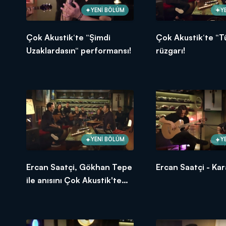
YENİ BÖLÜM
Y
Çok Akustik‘te “Şimdi
Çok Akustik‘te “T
Uzaklardasın“ performansı!
rüzgarı!
YENİ BÖLÜM
Y
Ercan Saatçi, Gökhan Tepe
Ercan Saatçi - Kar
ile anısını Çok Akustik'te
anlattı!