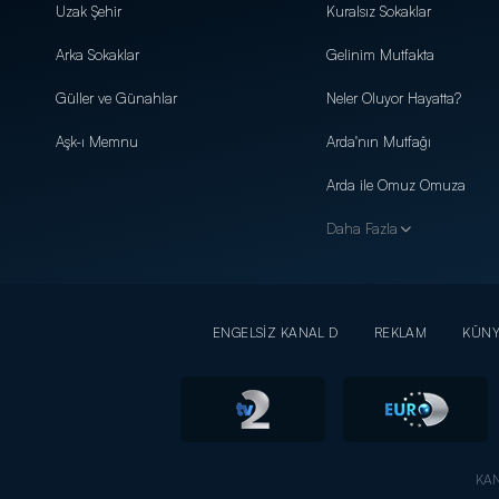
Uzak Şehir
Kuralsız Sokaklar
Arka Sokaklar
Gelinim Mutfakta
Güller ve Günahlar
Neler Oluyor Hayatta?
Aşk-ı Memnu
Arda'nın Mutfağı
Arda ile Omuz Omuza
Daha Fazla
ENGELSİZ KANAL D
REKLAM
KÜN
KAN