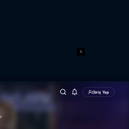
X
Giriş Yap
r