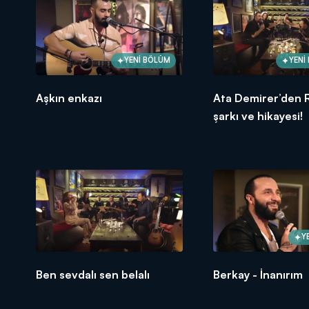
YENİ BÖLÜM
YENİ
Aşkın enkazı
Ata Demirer’den
şarkı ve hikayesi!
Y
Ben sevdalı sen belalı
Berkay - İnanırım