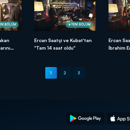
ENİ BÖLÜM
YENİ BÖLÜM
akan
Ercan Saatçi ve Kubat'tan
Ercan Saa
arını
"Tam 14 saat oldu"
İbrahim Er
1
2
3