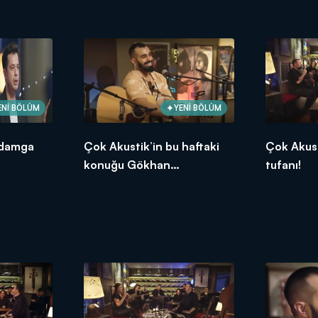
ENİ BÖLÜM
YENİ BÖLÜM
 damga
Çok Akustik’in bu haftaki
Çok Akus
konuğu Gökhan
tufanı!
Türkmendi!