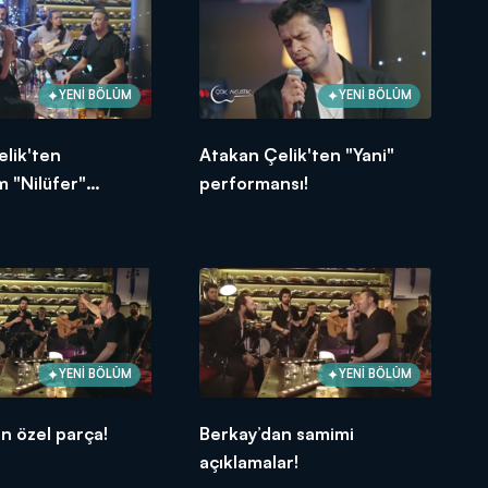
YENİ BÖLÜM
YENİ BÖLÜM
lik'ten
Atakan Çelik'ten "Yani"
 "Nilüfer"
performansı!
nsı!
YENİ BÖLÜM
YENİ BÖLÜM
n özel parça!
Berkay’dan samimi
açıklamalar!