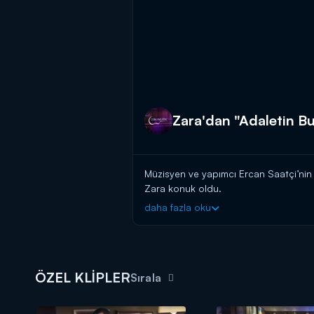
Zara'dan "Adaletin B
Müzisyen ve yapımcı Ercan Saatçi’nin 
Zara konuk oldu.
daha fazla oku
Zara ve Müzisyen Ercan Saatçi canlı 
mu dünya"yı seslendirdi.
ÖZEL KLİPLER
Sırala