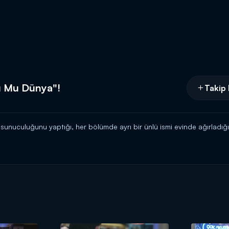
u Mu Dünya"!
Takip 
sunuculuğunu yaptığı, her bölümde ayrı bir ünlü ismi evinde ağırladı
yayında Türk halk müziği ve Anadolu rock tarzının usta ismi Selda Bağ