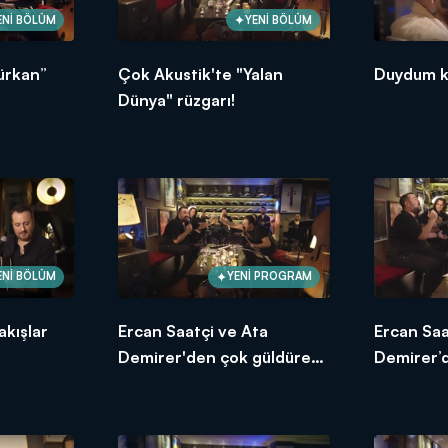
ENİ BÖLÜM
YENİ BÖLÜM
ürkan”
Çok Akustik'te "Yalan
Duydum k
Dünya" rüzgarı!
ENİ BÖLÜM
YENİ PROGRAM
akışlar
Ercan Saatçi ve Ata
Ercan Saa
Demirer'den çok güldüren
Demirer’
ninni yorumu!