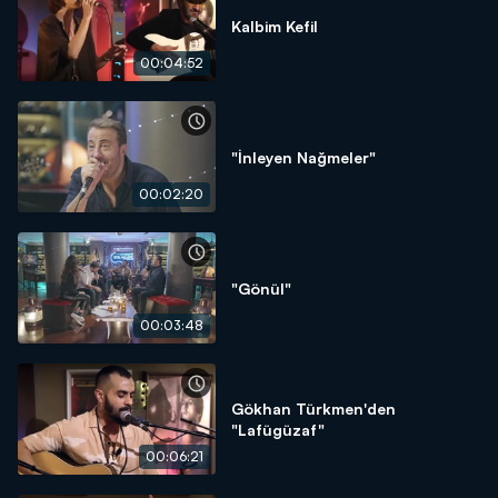
Kalbim Kefil
00:04:52
"İnleyen Nağmeler"
00:02:20
"Gönül"
00:03:48
Gökhan Türkmen'den
"Lafügüzaf"
00:06:21