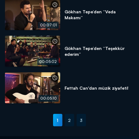
Gökhan Tepe’den “Veda
Makamı”
00:07:01
Gökhan Tepe’den “Teşekkür
ederim”
00:05:02
Fettah Can'dan müzik ziyafeti!
00:05:10
1
2
3