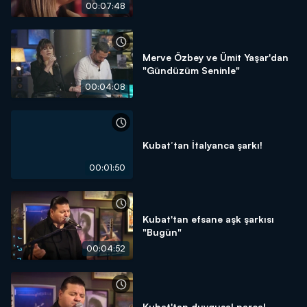
00:07:48
Merve Özbey ve Ümit Yaşar'dan
"Gündüzüm Seninle"
00:04:08
Kubat’tan İtalyanca şarkı!
00:01:50
Kubat'tan efsane aşk şarkısı
"Bugün"
00:04:52
Kubat'tan duygusal parça!