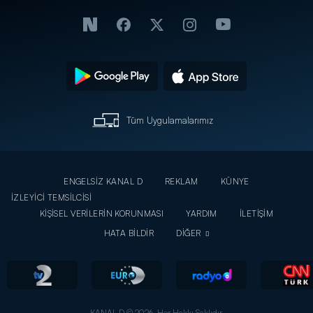
Tüm Uygulamalarımız
ENGELSİZ KANAL D
REKLAM
KÜNYE
İZLEYİCİ TEMSİLCİSİ
KİŞİSEL VERİLERİN KORUNMASI
YARDIM
İLETİŞİM
HATA BİLDİR
DİĞER
KANAL D © 2026. Her Hakkı Saklıdır.