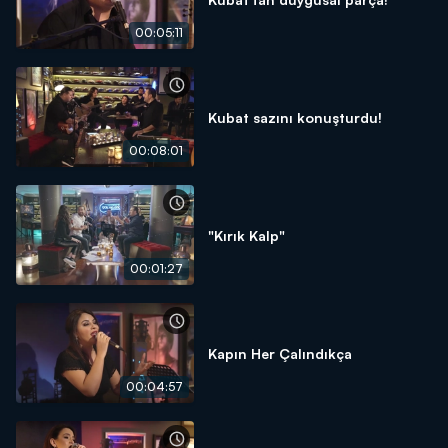
00:05:11
Kubat sazını konuşturdu!
00:08:01
"Kırık Kalp"
00:01:27
Kapın Her Çalındıkça
00:04:57