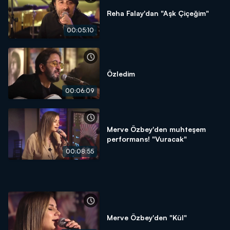
Reha Falay'dan "Aşk Çiçeğim"
00:05:10
Özledim
00:06:09
Merve Özbey'den muhteşem
performans! "Vuracak"
00:08:55
Merve Özbey'den "Kül"