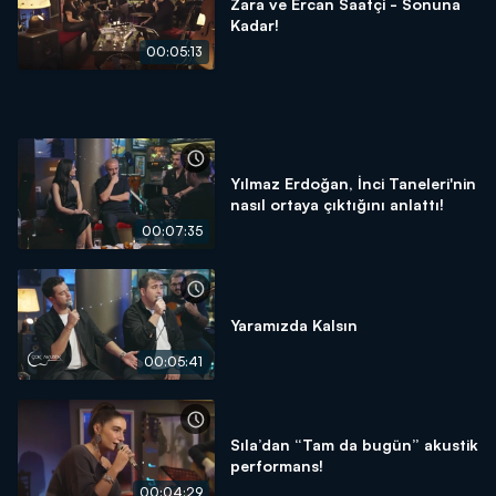
Zara ve Ercan Saatçi - Sonuna
Kadar!
00:05:13
Yılmaz Erdoğan, İnci Taneleri'nin
nasıl ortaya çıktığını anlattı!
00:07:35
Yaramızda Kalsın
00:05:41
Sıla’dan “Tam da bugün” akustik
performans!
00:04:29