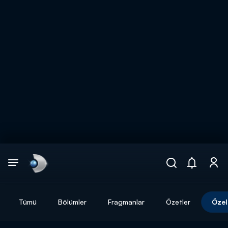
Arama
muhteşem ikili
ARAMA SONUÇLARI
Tümü
Bölümler
Fragmanlar
Özetler
Özel
DİĞER SONUÇLAR