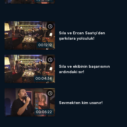
Sıla ve Ercan Saatçi‘den
şarkılara yolculuk!
00:12:12
Sıla ve ekibinin başarısının
ardındaki sır!
00:04:34
Sevmekten kim usanır!
00:05:22