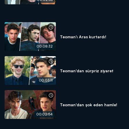
Teoman'ı Aras kurtardı!
00:08:32
Teoman'dan sürpriz ziyaret
00:03:11
Teoman'dan şok eden hamle!
00:02:54