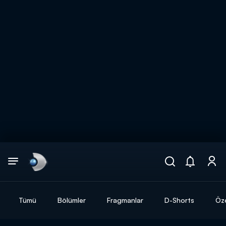
Arama
muhteşem ikili
ARAMA SONUÇLARI
Tümü
Bölümler
Fragmanlar
D-Shorts
Öze
DİĞER SONUÇLAR