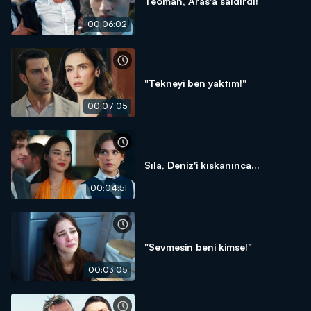
Teoman, Aras'a saldırdı!
00:06:02
"Tekneyi ben yaktım!"
00:07:05
Sıla, Deniz'i kıskanınca...
00:04:51
"Sevmesin beni kimse!"
00:03:05