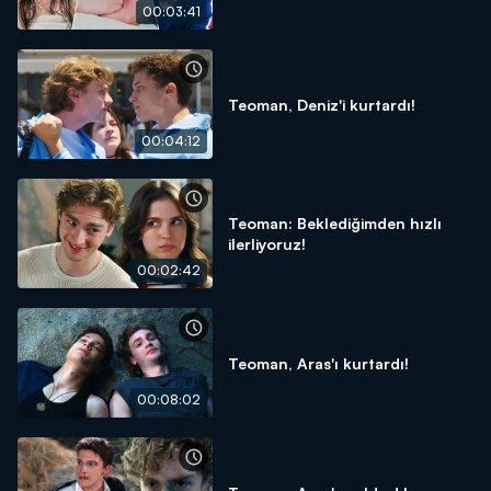
00:03:41
Teoman, Deniz'i kurtardı!
00:04:12
Teoman: Beklediğimden hızlı
ilerliyoruz!
00:02:42
Teoman, Aras'ı kurtardı!
00:08:02