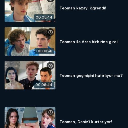
Teoman kazayı öğrendi!
00:05:44
Teoman ile Aras birbirine girdi!
00:08:38
Teoman geçmişini hatırlıyor mu?
00:08:44
Teoman, Deniz'i kurtarıyor!