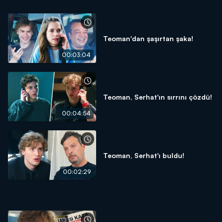
Teoman'dan şaşırtan şaka!
00:03:04
Teoman, Serhat'ın sırrını çözdü!
00:04:54
Teoman, Serhat'ı buldu!
00:02:29