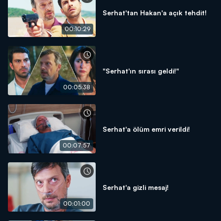
Serhat'tan Hakan'a açık tehdit!
00:10:29
"Serhat'ın sırası geldi!"
00:05:38
Serhat'a ölüm emri verildi!
00:07:57
Serhat'a gizli mesaj!
00:01:00