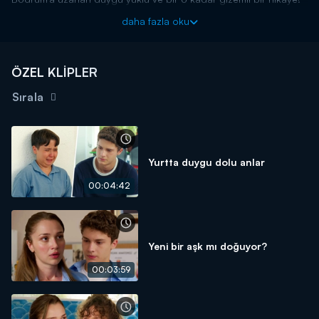
İzleyicileri muhteşem bir dizi bekliyor!
daha fazla oku
Haftanın magazin olayları, bomba dedikoduları ve özel
haberleriyle Magazin D Pazar, Kanal D'de!
ÖZEL KLİPLER
Sırala
Yurtta duygu dolu anlar
00:04:42
Yeni bir aşk mı doğuyor?
00:03:59