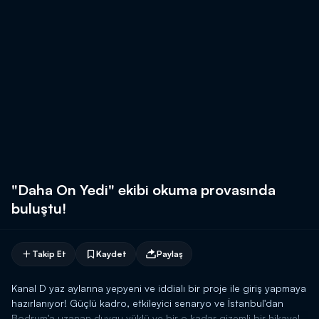
"Daha On Yedi" ekibi okuma provasında
buluştu!
Takip Et
Kaydet
Paylaş
Kanal D yaz aylarına yepyeni ve iddialı bir proje ile giriş yapmaya
hazırlanıyor! Güçlü kadro, etkileyici senaryo ve İstanbul'dan
Bodrum'a uzanan duygu yüklü ve bir o kadar gizemli bir hikaye!