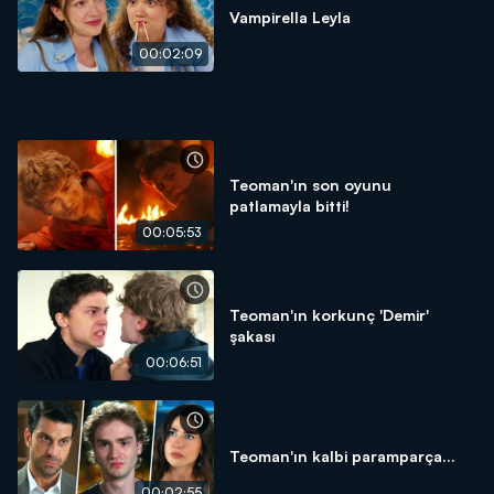
Vampirella Leyla
00:02:09
Teoman'ın son oyunu
patlamayla bitti!
00:05:53
Teoman'ın korkunç 'Demir'
şakası
00:06:51
Teoman'ın kalbi paramparça...
00:02:55