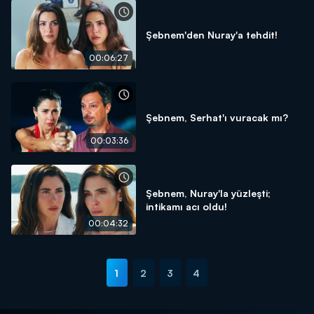
Şebnem'den Nuray'a tehdit!
00:06:27
Şebnem, Serhat'ı vuracak mı?
00:03:36
Şebnem, Nuray'la yüzleşti;
intikamı acı oldu!
00:04:32
1
2
3
4