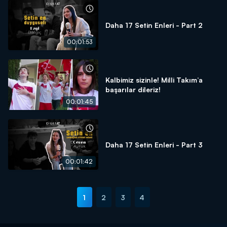
Daha 17 Setin Enleri - Part 2
00:01:53
Kalbimiz sizinle! Milli Takım’a
başarılar dileriz!
00:01:45
Daha 17 Setin Enleri - Part 3
00:01:42
1
2
3
4