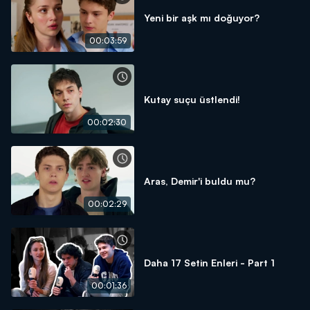
Yeni bir aşk mı doğuyor?
00:03:59
Kutay suçu üstlendi!
00:02:30
Aras, Demir'i buldu mu?
00:02:29
Daha 17 Setin Enleri - Part 1
00:01:36