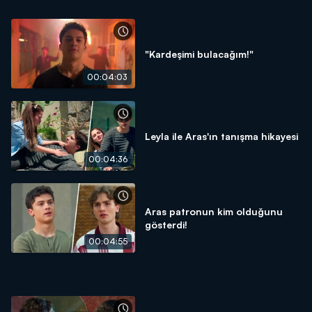
"Kardeşimi bulacağım!"
00:04:03
Leyla ile Aras'ın tanışma hikayesi
00:04:36
Aras patronun kim olduğunu
gösterdi!
00:04:55