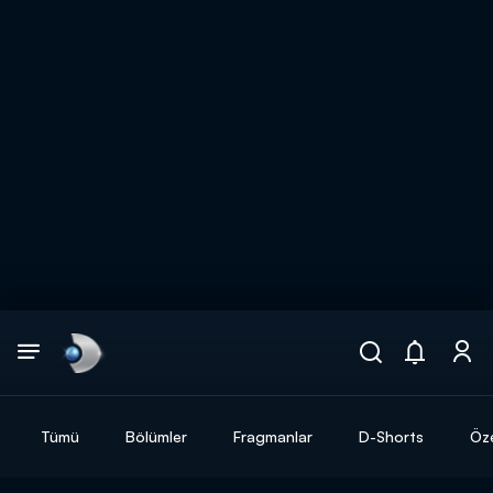
Arama
muhteşem ikili
ARAMA SONUÇLARI
Tümü
Bölümler
Fragmanlar
D-Shorts
Öze
DİĞER SONUÇLAR