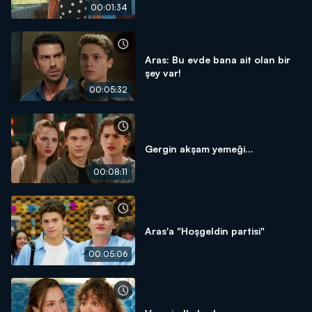
00:01:34
Aras: Bu evde bana ait olan bir
şey var!
00:05:32
Gergin akşam yemeği...
00:08:11
Aras'a "Hoşgeldin partisi"
00:05:06