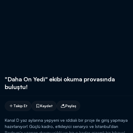
"Daha On Yedi" ekibi okuma provasında
buluştu!
Takip Et
Kaydet
Paylaş
Kanal D yaz aylarına yepyeni ve iddialı bir proje ile giriş yapmaya
hazırlanıyor! Güçlü kadro, etkileyici senaryo ve İstanbul'dan
Bodrum'a uzanan duygu yüklü ve bir o kadar gizemli bir hikaye!