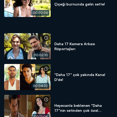
Çiçeği burnunda gelin sette!
00:02:06
Daha 17 Kamera Arkası
Röportajları
00:02:10
"Daha 17" çok yakında Kanal
D'de!
00:04:32
Heyecanla beklenen "Daha
17"nin setinden çok özel
röportajlar!
00:12:08