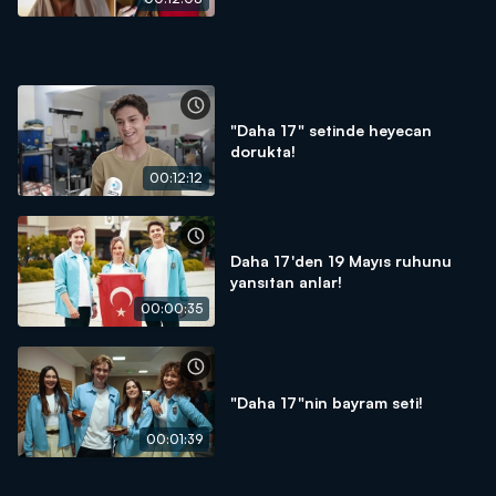
"Daha 17" setinde heyecan
dorukta!
00:12:12
Daha 17'den 19 Mayıs ruhunu
yansıtan anlar!
00:00:35
"Daha 17"nin bayram seti!
00:01:39