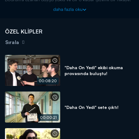
İzleyicileri muhteşem bir dizi bekliyor!
daha fazla oku
Haftanın magazin olayları, bomba dedikoduları ve özel
haberleriyle Magazin D Pazar, Kanal D'de!
ÖZEL KLİPLER
Sırala
"Daha On Yedi" ekibi okuma
provasında buluştu!
00:08:20
"Daha On Yedi" sete çıktı!
00:00:21