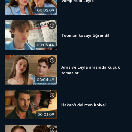
Vampirella Leyla
00:02:09
Teoman kazayı öğrendi!
00:05:44
Aras ve Leyla arasında küçük
temaslar...
00:04:49
Hakan'ı delirten kolye!
00:03:09