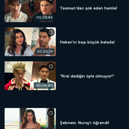
Teoman'dan şok eden hamle!
00:02:54
Hakan'ın başı büyük belada!
00:05:29
"Kral dediğin öyle olmuyor!"
00:04:44
Şebnem, Nuray'ı öğrendi!