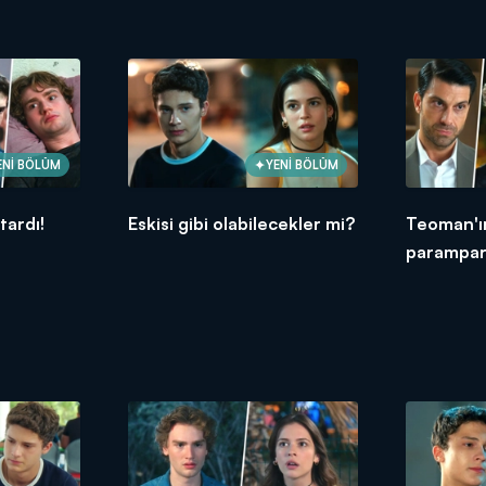
ENİ BÖLÜM
YENİ BÖLÜM
tardı!
Eskisi gibi olabilecekler mi?
Teoman'ın
parampar