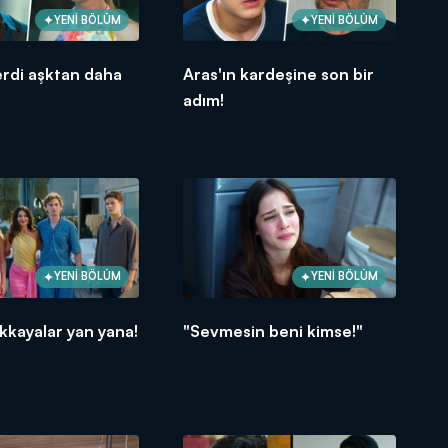
YENİ BÖLÜM
YENİ BÖLÜM
erdi aşktan daha
Aras'ın kardeşine son bir
adım!
YENİ BÖLÜM
YENİ BÖLÜM
kkayalar yan yana!
"Sevmesin beni kimse!"