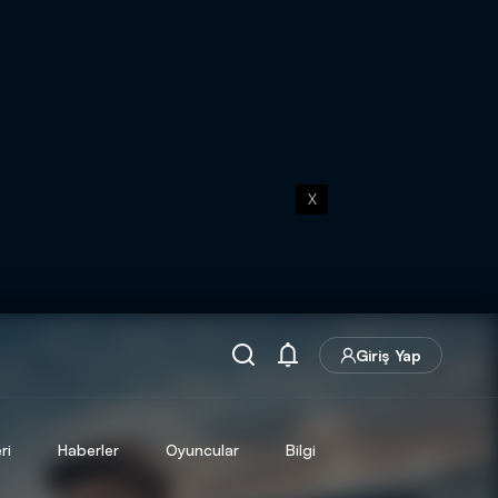
X
Giriş Yap
ri
Haberler
Oyuncular
Bilgi