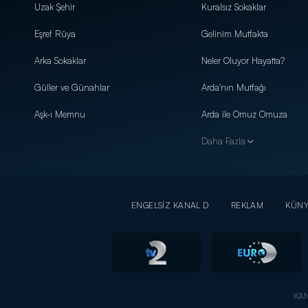
Uzak Şehir
Kuralsız Sokaklar
Eşref Rüya
Gelinim Mutfakta
Arka Sokaklar
Neler Oluyor Hayatta?
Güller ve Günahlar
Arda'nın Mutfağı
Aşk-ı Memnu
Arda ile Omuz Omuza
Daha Fazla
ENGELSİZ KANAL D
REKLAM
KÜN
KAN