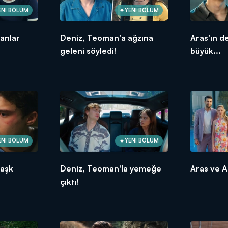
ENİ BÖLÜM
YENİ BÖLÜM
 anlar
Deniz, Teoman'a ağzına
Aras'ın d
geleni söyledi!
büyük...
ENİ BÖLÜM
YENİ BÖLÜM
 aşk
Deniz, Teoman'la yemeğe
Aras ve A
çıktı!