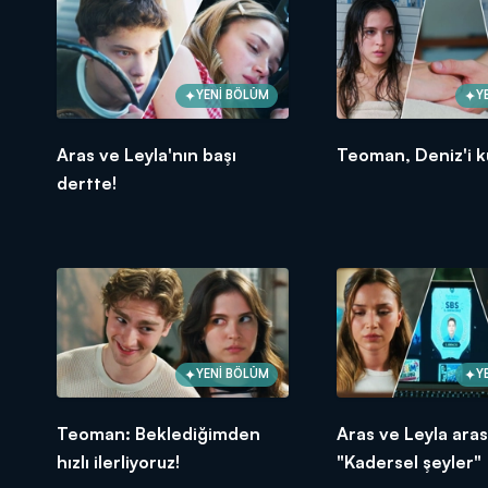
YENİ BÖLÜM
Y
Aras ve Leyla'nın başı
Teoman, Deniz'i k
dertte!
YENİ BÖLÜM
Y
Teoman: Beklediğimden
Aras ve Leyla ara
hızlı ilerliyoruz!
"Kadersel şeyler"