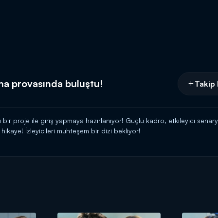
ma provasında buluştu!
Takip 
ı bir proje ile giriş yapmaya hazırlanıyor! Güçlü kadro, etkileyici sen
hikaye! İzleyicileri muhteşem bir dizi bekliyor!
edikoduları ve özel haberleriyle Magazin D Pazar, Kanal D'de!