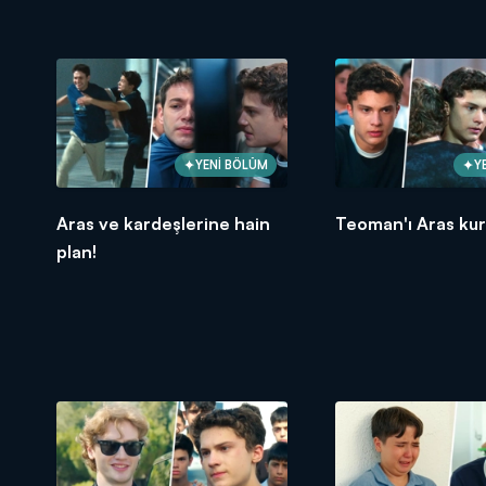
YENİ BÖLÜM
Y
Aras ve kardeşlerine hain
Teoman'ı Aras kur
plan!