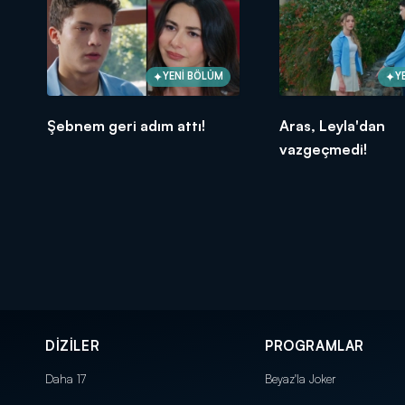
YENİ BÖLÜM
Y
Şebnem geri adım attı!
Aras, Leyla'dan
vazgeçmedi!
DİZİLER
PROGRAMLAR
Daha 17
Beyaz'la Joker