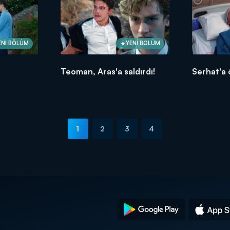
ENİ BÖLÜM
YENİ BÖLÜM
Teoman, Aras'a saldırdı!
Serhat'a 
1
2
3
4