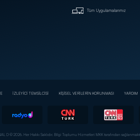
Tüm Uygulamalarımız
YE
İZLEYİCİ TEMSİLCİSİ
KİŞİSEL VERİLERİN KORUNMASI
YARDIM
AL D © 2026. Her Hakkı Saklıdır.
Bilgi Toplumu Hizmetleri MKK tarafından sağlanmakta