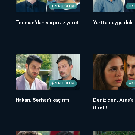
YENİ BÖLÜM
Y
Teoman'dan sürpriz ziyaret
Yurtta duygu dolu
YENİ BÖLÜM
Y
Hakan, Serhat'ı kaçırttı!
Deniz'den, Aras'a
itirafı!