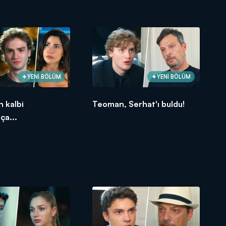
YENİ BÖLÜM
YENİ BÖLÜM
 kalbi
Teoman, Serhat'ı buldu!
ça...