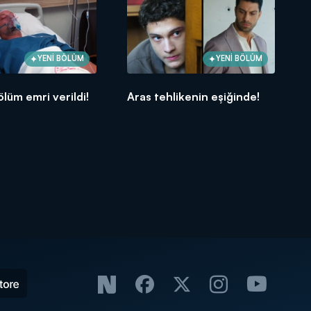
YENİ BÖLÜM
YENİ BÖLÜM
ölüm emri verildi!
Aras tehlikenin eşiğinde!