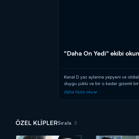
"Daha On Yedi" ekibi oku
Kanal D yaz aylarına yepyeni ve iddial
duygu yüklü ve bir o kadar gizemli bir 
daha fazla oku
Haftanın magazin olayları, bomba d
ÖZEL KLİPLER
Sırala