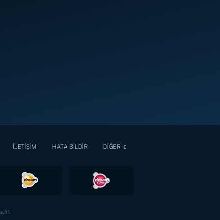
İLETİŞİM
HATA BİLDİR
DİĞER
dır.