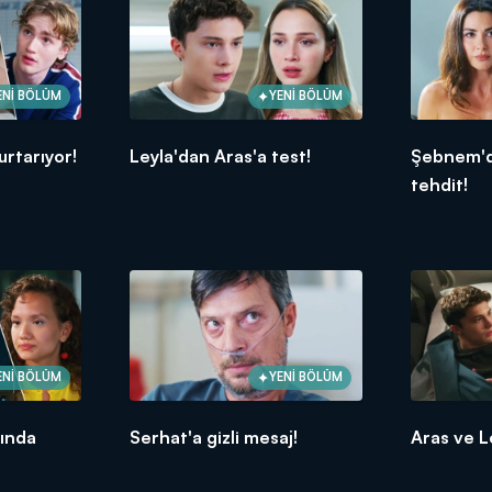
ENİ BÖLÜM
YENİ BÖLÜM
urtarıyor!
Leyla'dan Aras'a test!
Şebnem'd
tehdit!
ENİ BÖLÜM
YENİ BÖLÜM
sında
Serhat'a gizli mesaj!
Aras ve L