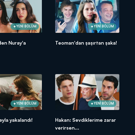
YENİ BÖLÜM
YENİ BÖLÜM
en Nuray'a
Teoman'dan şaşırtan şaka!
YENİ BÖLÜM
YENİ BÖLÜM
eyla yakalandı!
Hakan: Sevdiklerime zarar
verirsen...