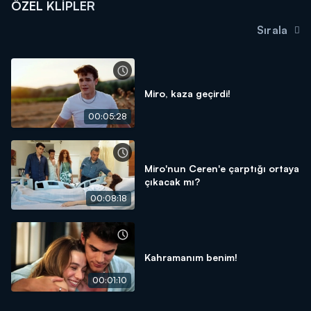
ÖZEL KLIPLER
Sırala
Miro, kaza geçirdi!
00:05:28
Miro'nun Ceren'e çarptığı ortaya
çıkacak mı?
00:08:18
Kahramanım benim!
00:01:10