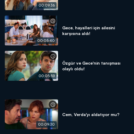
00:09:36
Gece, hayalleri için ailesini
karşısına aldı!
00:05:40
Özgür ve Gece'nin tanışması
olaylı oldu!
00:05:59
Cem, Verda'yı aldatıyor mu?
00:09:30