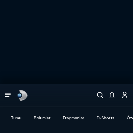
Arama
muhteşem ikili
ARAMA SONUÇLARI
Tümü
Bölümler
Fragmanlar
D-Shorts
Öze
DİĞER SONUÇLAR