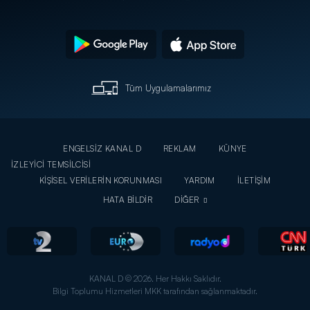
Tüm Uygulamalarımız
ENGELSİZ KANAL D
REKLAM
KÜNYE
İZLEYİCİ TEMSİLCİSİ
KİŞİSEL VERİLERİN KORUNMASI
YARDIM
İLETİŞİM
HATA BİLDİR
DİĞER
KANAL D © 2026. Her Hakkı Saklıdır.
Bilgi Toplumu Hizmetleri MKK tarafından sağlanmaktadır.