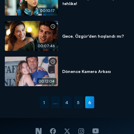
tehlike!
00:10:17
Gece, Özgür'den hoşlandı mı?
00:07:46
Dönence Kamera Arkası
00:12:04
1
...
4
5
6