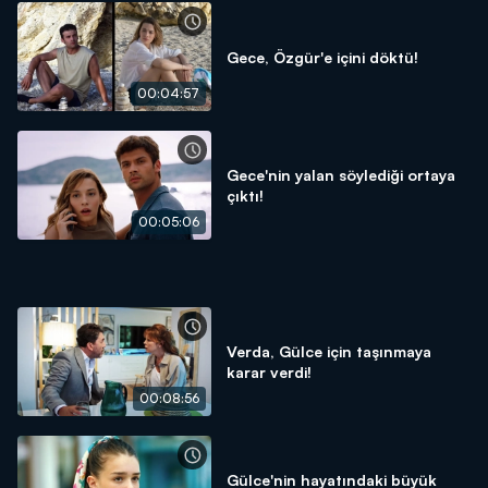
Gece, Özgür'e içini döktü!
00:04:57
Gece'nin yalan söylediği ortaya
çıktı!
00:05:06
Verda, Gülce için taşınmaya
karar verdi!
00:08:56
Gülce'nin hayatındaki büyük