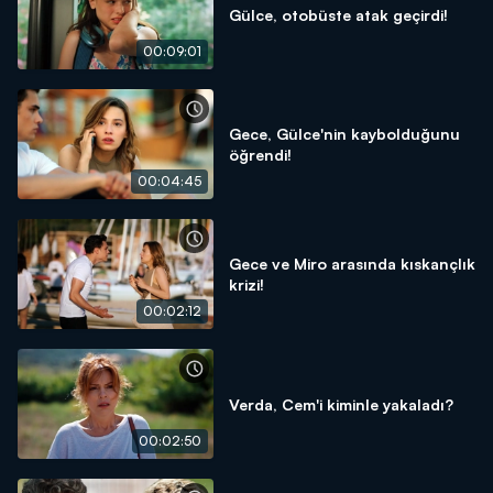
Gülce, otobüste atak geçirdi!
00:09:01
Gece, Gülce'nin kaybolduğunu
öğrendi!
00:04:45
Gece ve Miro arasında kıskançlık
krizi!
00:02:12
Verda, Cem'i kiminle yakaladı?
00:02:50