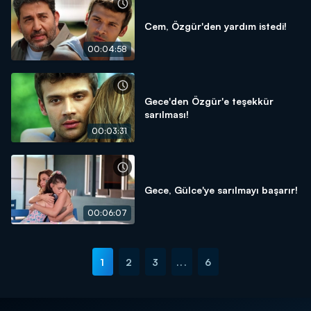
Cem, Özgür'den yardım istedi!
00:04:58
Gece'den Özgür'e teşekkür
sarılması!
00:03:31
Gece, Gülce'ye sarılmayı başarır!
00:06:07
1
2
3
...
6