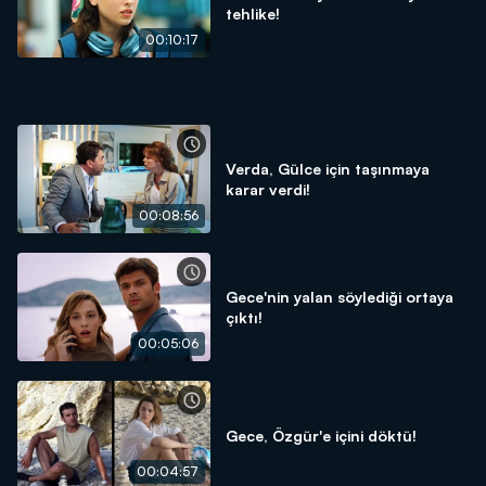
tehlike!
00:10:17
Verda, Gülce için taşınmaya
karar verdi!
00:08:56
Gece'nin yalan söylediği ortaya
çıktı!
00:05:06
Gece, Özgür'e içini döktü!
00:04:57