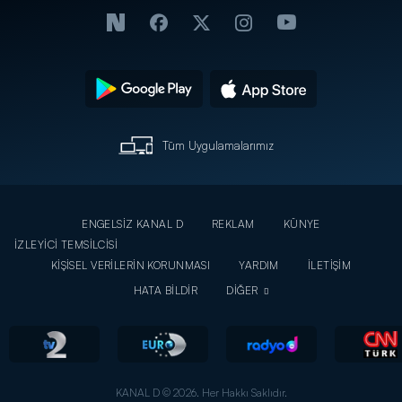
Tüm Uygulamalarımız
ENGELSİZ KANAL D
REKLAM
KÜNYE
İZLEYİCİ TEMSİLCİSİ
KİŞİSEL VERİLERİN KORUNMASI
YARDIM
İLETİŞİM
HATA BİLDİR
DİĞER
KANAL D © 2026. Her Hakkı Saklıdır.