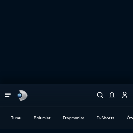
Arama
muhteşem ikili
ARAMA SONUÇLARI
Tümü
Bölümler
Fragmanlar
D-Shorts
Öze
DİĞER SONUÇLAR