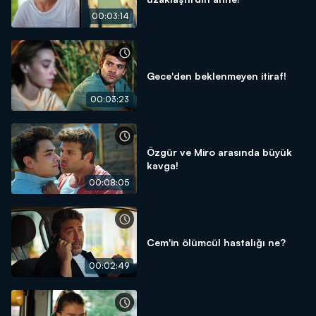
00:03:14
Gece'den beklenmeyen itiraf!
00:03:23
Özgür ve Miro arasında büyük
kavga!
00:08:05
Cem'in ölümcül hastalığı ne?
00:02:49