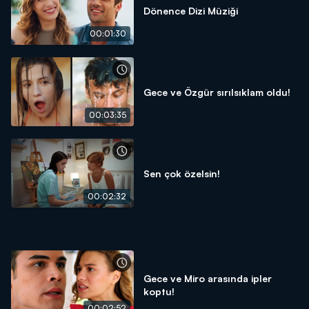
Dönence Dizi Müziği
00:01:30
Gece ve Özgür sırılsıklam oldu!
00:03:35
Sen çok özelsin!
00:02:32
Gece ve Miro arasında ipler
koptu!
00:02:52