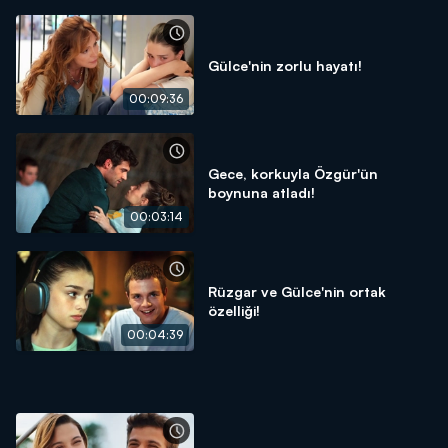
Gülce'nin zorlu hayatı!
00:09:36
Gece, korkuyla Özgür'ün
boynuna atladı!
00:03:14
Rüzgar ve Gülce'nin ortak
özelliği!
00:04:39