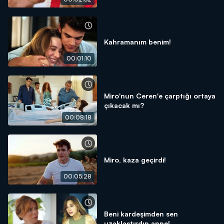
Kahramanım benim!
00:01:10
Miro'nun Ceren'e çarptığı ortaya
çıkacak mı?
00:08:18
Miro, kaza geçirdi!
00:05:28
Beni kardeşimden sen
uzaklaştırdın anne!