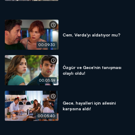
Cem, Verda'yı aldatıyor mu?
00:09:30
Özgür ve Gece'nin tanışması
olaylı oldu!
00:05:59
Gece, hayalleri için ailesini
karşısına aldı!
00:05:40