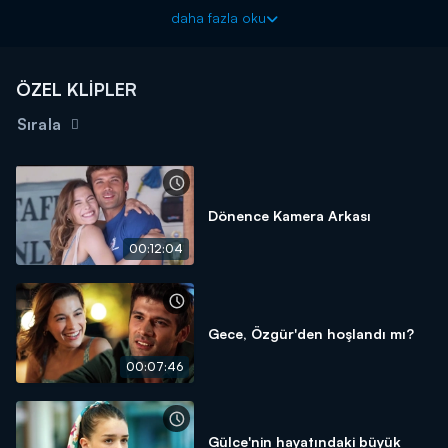
Gece, arkadaşlarıyla birlikte Gülce'yi bulur. Gülce'nin tedirgin
daha fazla oku
olduğunu anlayan Gece sakince kardeşine yaklaşır ve Özgür'ün
söylediklerine kulak verir. Özgür sayesinde Gece, Gülce'ye ilk
kez sarılabilmiştir. Bu olay Gece için unutulmaz bir andır ve
ÖZEL KLİPLER
Özgür'e teşekkür eder.
Sırala
Dönence yeni bölümleriyle salı akşamı 20.00'de Kanal D'de!
Dönence Kamera Arkası
00:12:04
Gece, Özgür'den hoşlandı mı?
00:07:46
Gülce'nin hayatındaki büyük