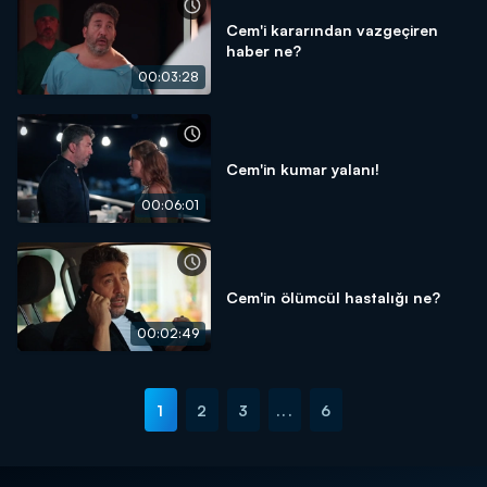
Cem'i kararından vazgeçiren
haber ne?
00:03:28
Cem'in kumar yalanı!
00:06:01
Cem'in ölümcül hastalığı ne?
00:02:49
1
2
3
...
6