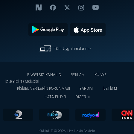
Tüm Uygulamalarımız
ENGELSİZ KANAL D
REKLAM
KÜNYE
İZLEYİCİ TEMSİLCİSİ
KİŞİSEL VERİLERİN KORUNMASI
YARDIM
İLETİŞİM
HATA BİLDİR
DİĞER
KANAL D © 2026. Her Hakkı Saklıdır.