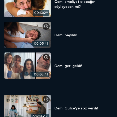
Cem, ameliyat olacağını
söyleyecek mi?
00:10:29
Cem, bayıldı!
00:05:41
Cem, geri geldi!
00:03:41
Cem, Gülce'ye söz verdi!
00:08:04