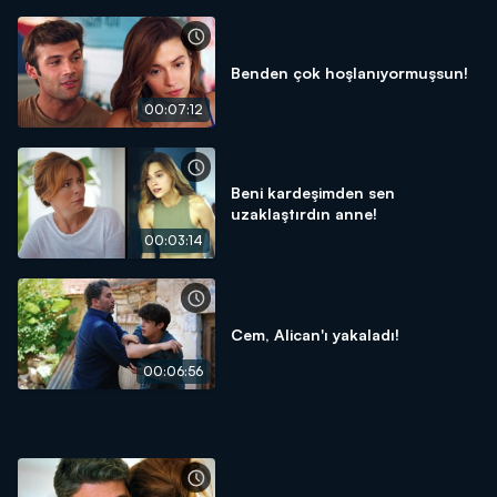
Benden çok hoşlanıyormuşsun!
00:07:12
Beni kardeşimden sen
uzaklaştırdın anne!
00:03:14
Cem, Alican'ı yakaladı!
00:06:56