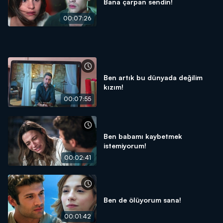
Bana çarpan sendin!
00:07:26
Ben artık bu dünyada değilim
kızım!
00:07:55
Ben babamı kaybetmek
istemiyorum!
00:02:41
Ben de ölüyorum sana!
00:01:42