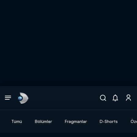
Arama
muhteşem ikili
ARAMA SONUÇLARI
Tümü
Bölümler
Fragmanlar
D-Shorts
Öze
DİĞER SONUÇLAR