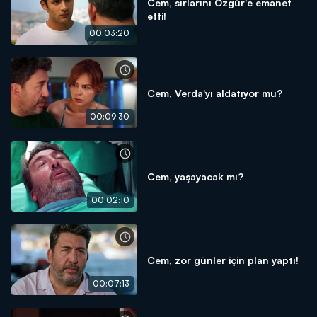
Cem, sırlarını Özgür'e emanet
etti!
00:03:20
Cem, Verda'yı aldatıyor mu?
00:09:30
Cem, yaşayacak mı?
00:02:10
Cem, zor günler için plan yaptı!
00:07:13