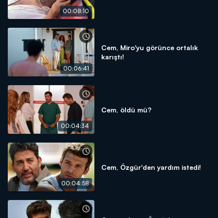
00:08:10
Cem, Miro'yu görünce ortalık
karıştı!
00:06:41
Cem, öldü mü?
00:04:34
Cem, Özgür'den yardım istedi!
00:04:58