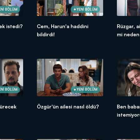
ENİ BÖLÜM
YENİ BÖLÜM
k istedi?
Cem, Harun'a haddini
Rüzgar, a
bildirdi!
mi neden
ENİ BÖLÜM
YENİ BÖLÜM
dürecek
Özgür'ün ailesi nasıl öldü?
Ben baba
istemiyo