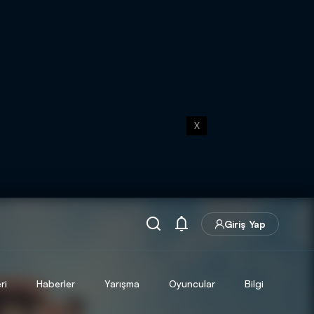
X
Giriş Yap
ri
Haberler
Yarışma
Oyuncular
Bilgi