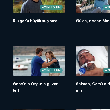
YENİ BÖLÜM
Y
Rüzgar'a büyük suçlama!
Gülce, neden ölme
YENİ BÖLÜM
Y
Gece'nin Özgür'e güveni
Selman, Cem'i öl
bitti!
mi?