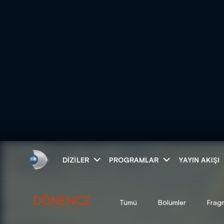
Arama
DIZILER
PROGRAMLAR
YAYIN AKIŞI
ARAMA SONUÇLAR
Tümü
Bölümler
Frag