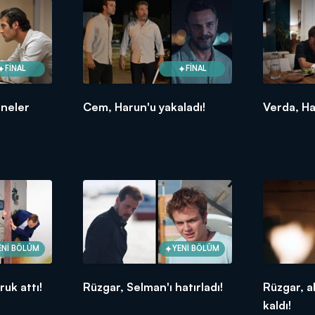
FİNAL
FİNAL
 neler
Cem, Harun'u yakaladı!
Verda, Ha
ENİ BÖLÜM
YENİ BÖLÜM
uk attı!
Rüzgar, Selman'ı hatırladı!
Rüzgar, a
kaldı!