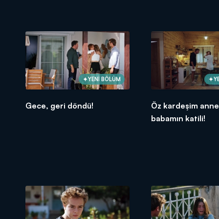
YENİ BÖLÜM
Y
Gece, geri döndü!
Öz kardeşim ann
babamın katili!