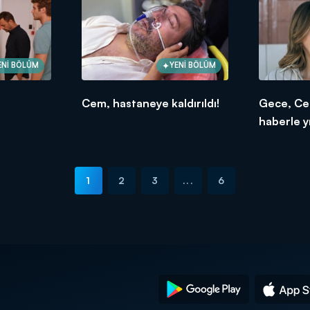
ENİ BÖLÜM
YENİ BÖLÜM
Cem, hastaneye kaldırıldı!
Gece, Ce
haberle yı
1
2
3
...
6