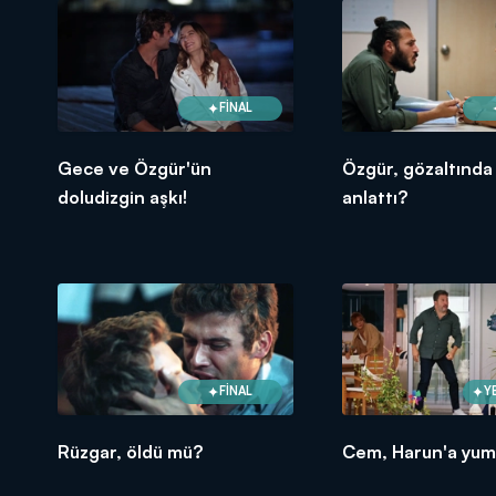
FİNAL
Gece ve Özgür'ün
Özgür, gözaltında
doludizgin aşkı!
anlattı?
FİNAL
Y
Rüzgar, öldü mü?
Cem, Harun'a yumr