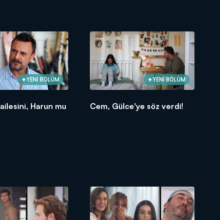
YENİ BÖLÜM
YENİ BÖLÜM
ailesini, Harun mu
Cem, Gülce'ye söz verdi!