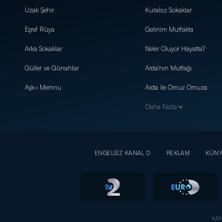
Uzak Şehir
Kuralsız Sokaklar
Eşref Rüya
Gelinim Mutfakta
Arka Sokaklar
Neler Oluyor Hayatta?
Güller ve Günahlar
Arda'nın Mutfağı
Aşk-ı Memnu
Arda ile Omuz Omuza
Daha Fazla
ENGELSİZ KANAL D
REKLAM
KÜN
KAN