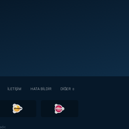
İLETİŞİM
HATA BİLDİR
DİĞER
dır.