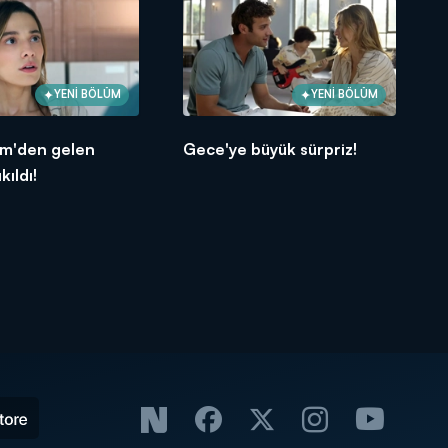
YENİ BÖLÜM
YENİ BÖLÜM
m'den gelen
Gece'ye büyük sürpriz!
kıldı!