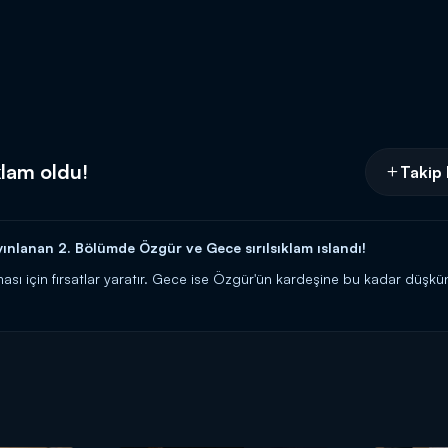
klam oldu!
Takip 
nlanan 2. Bölümde Özgür ve Gece sırılsıklam ıslandı!
sı için fırsatlar yaratır. Gece ise Özgür'ün kardeşine bu kadar düşk
rdeşleri hakkında bu konuşmaları yaparken bir anda sırılsıklam olurla
amı 20.00'de Kanal D'de!