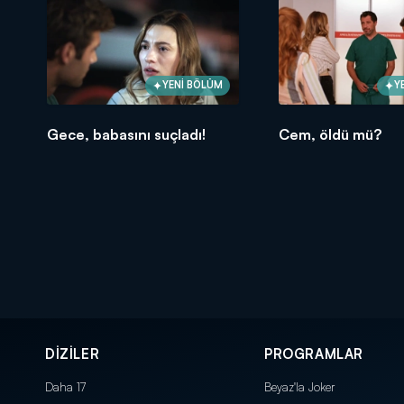
YENİ BÖLÜM
Y
Gece, babasını suçladı!
Cem, öldü mü?
DİZİLER
PROGRAMLAR
Daha 17
Beyaz'la Joker