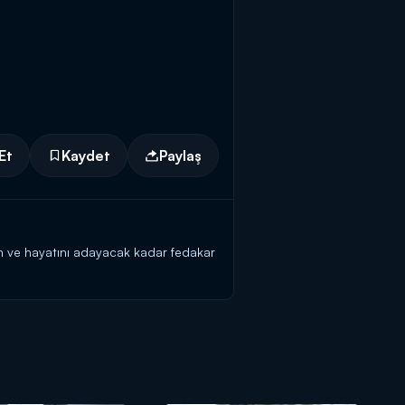
Et
Kaydet
Paylaş
ün ve hayatını adayacak kadar fedakar
r.