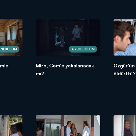
ENİ BÖLÜM
YENİ BÖLÜM
emle
Miro, Cem'e yakalanacak
Özgür'ün 
mı?
öldürttü?