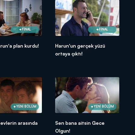
FİNAL
FİNAL
run'a plan kurdu!
Harun'un gerçek yüzü
ortaya çıktı!
YENİ BÖLÜM
YENİ BÖLÜM
levlerin arasında
Sen bana aitsin Gece
Olgun!