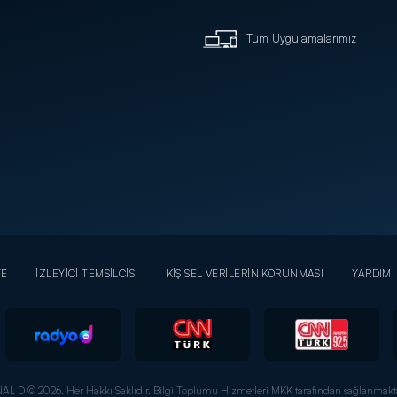
Tüm Uygulamalarımız
YE
İZLEYİCİ TEMSİLCİSİ
KİŞİSEL VERİLERİN KORUNMASI
YARDIM
AL D © 2026. Her Hakkı Saklıdır.
Bilgi Toplumu Hizmetleri MKK tarafından sağlanmakta