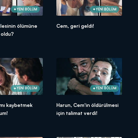
YENİ BÖLÜM
YENİ BÖLÜM
ilesinin ölümüne
Cem, geri geldi!
 oldu?
YENİ BÖLÜM
YENİ BÖLÜM
mı kaybetmek
Harun, Cem'in öldürülmesi
rum!
için talimat verdi!