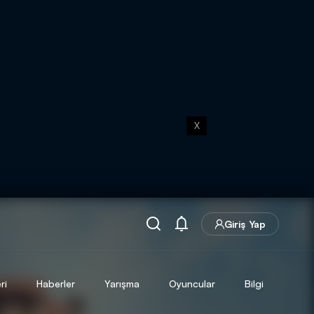
X
Giriş Yap
ri
Haberler
Yarışma
Oyuncular
Bilgi