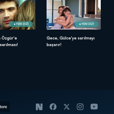
YENİ DİZİ
YENİ DİZİ
 Özgür'e
Gece, Gülce'ye sarılmayı
sarılması!
başarır!