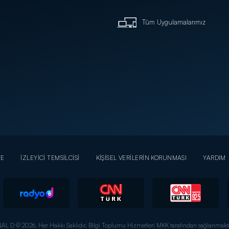
Tüm Uygulamalarımız
YE
İZLEYİCİ TEMSİLCİSİ
KİŞİSEL VERİLERİN KORUNMASI
YARDIM
AL D © 2026. Her Hakkı Saklıdır.
Bilgi Toplumu Hizmetleri MKK tarafından sağlanmakta