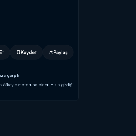
Et
Kaydet
Paylaş
za çarptı!
ro öfkeyle motoruna biner. Hızla girdiği