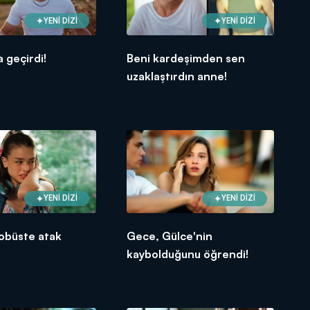
YENİ DİZİ
YENİ DİZİ
a geçirdi!
Beni kardeşimden sen
uzaklaştırdın anne!
YENİ DİZİ
YENİ DİZİ
obüste atak
Gece, Gülce'nin
kaybolduğunu öğrendi!