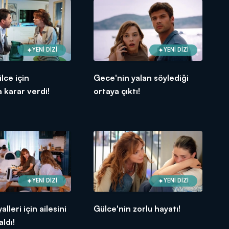
YENİ DİZİ
YENİ DİZİ
lce için
Gece'nin yalan söylediği
 karar verdi!
ortaya çıktı!
YENİ DİZİ
YENİ DİZİ
lleri için ailesini
Gülce'nin zorlu hayatı!
aldı!