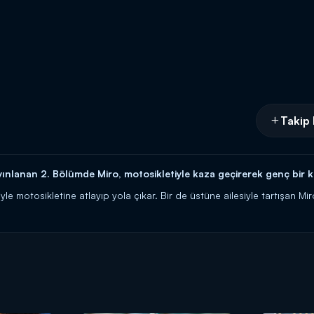
Takip 
nlanan 2. Bölümde Miro, motosikletiyle kaza geçirerek genç bir kı
iyle motosikletine atlayıp yola çıkar. Bir de üstüne ailesiyle tartışan Mi
çarpar. Miro, geçirdiği kazayla büyük bir kabusun içine düşer.
amı 20.00'de Kanal D'de!