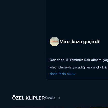
Miro, kaza geçirdi!
Dönence 11 Temmuz Salı akşamı yayı
Miro, Gece'yle yaşadığı kıskançlık kriz
virajlı yolda karşısına çıkan bir kıza 
daha fazla oku
Dönence yeni bölümleriyle salı akş
ÖZEL KLİPLER
Sırala