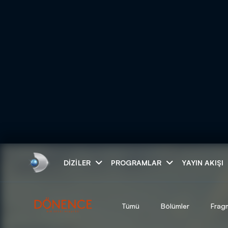
Arama
DIZILER
PROGRAMLAR
YAYIN AKIŞI
ARAMA SONUÇLAR
Tümü
Bölümler
Frag