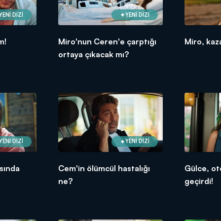
YENİ DİZİ
YENİ DİZİ
m!
Miro'nun Ceren'e çarptığı
Miro, kaz
ortaya çıkacak mı?
YENİ DİZİ
YENİ DİZİ
sında
Cem'in ölümcül hastalığı
Gülce, ot
ne?
geçirdi!