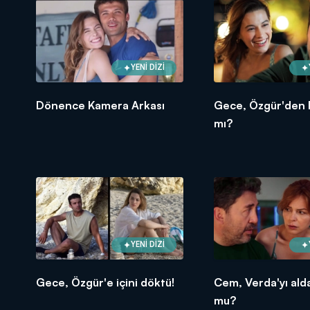
YENİ DİZİ
Dönence Kamera Arkası
Gece, Özgür'den 
mı?
YENİ DİZİ
Gece, Özgür'e içini döktü!
Cem, Verda'yı ald
mu?