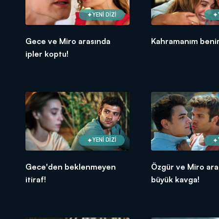
YENİ DİZİ
Gece ve Miro arasında
Kahramanım beni
ipler koptu!
YENİ DİZİ
Gece'den beklenmeyen
Özgür ve Miro ara
itiraf!
büyük kavga!