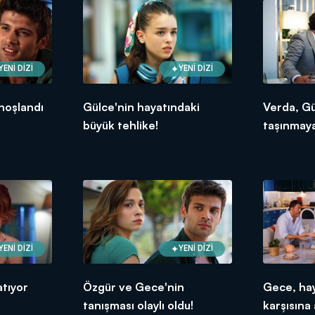
YENİ DİZİ
YENİ DİZİ
hoşlandı
Gülce'nin hayatındaki
Verda, Gü
büyük tehlike!
taşınmaya
YENİ DİZİ
YENİ DİZİ
atıyor
Özgür ve Gece'nin
Gece, haya
tanışması olaylı oldu!
karşısına 