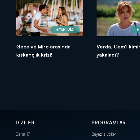
YENİ DİZİ
Gece ve Miro arasında
Verda, Cem'i kimi
kıskançlık krizi!
yakaladı?
DİZİLER
PROGRAMLAR
Daha 17
Beyaz'la Joker