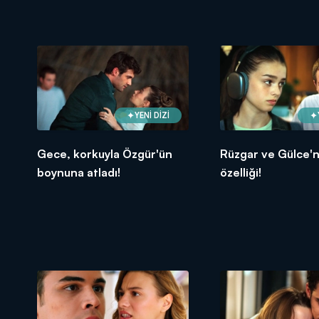
YENİ DİZİ
Gece, korkuyla Özgür'ün
Rüzgar ve Gülce'n
boynuna atladı!
özelliği!