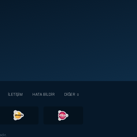
İLETİŞİM
HATA BİLDİR
DİĞER
dır.