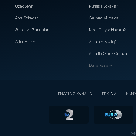
Uzak Şehir
Kuralsız Sokaklar
Arka Sokaklar
Gelinim Mutfakta
Güller ve Günahlar
Neler Oluyor Hayatta?
Aşk-ı Memnu
Arda'nın Mutfağı
Arda ile Omuz Omuza
Daha Fazla
ENGELSİZ KANAL D
REKLAM
KÜN
KAN