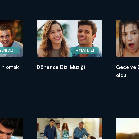
YENİ DİZİ
YENİ DİZİ
in ortak
Dönence Dizi Müziği
Gece ve Ö
oldu!