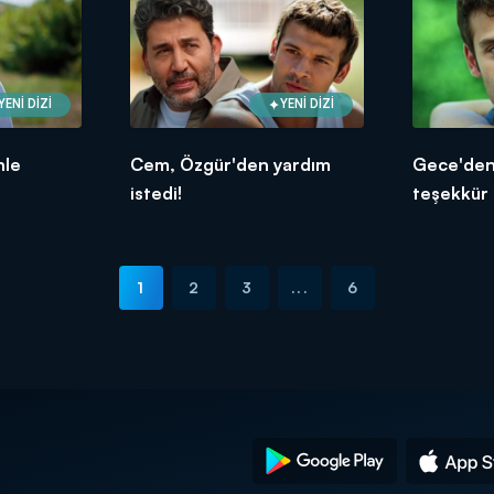
YENİ DİZİ
YENİ DİZİ
nle
Cem, Özgür'den yardım
Gece'den
istedi!
teşekkür 
1
2
3
...
6