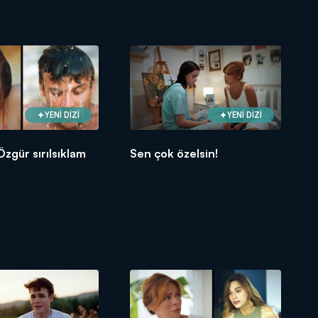
YENİ DİZİ
YENİ DİZİ
zgür sırılsıklam
Sen çok özelsin!