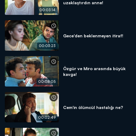
uzaklaştırdın anne!
00:03:14
Gece'den beklenmeyen itiraf!
00:03:23
Özgür ve Miro arasında büyük
kavga!
00:08:05
Cem'in ölümcül hastalığı ne?
00:02:49