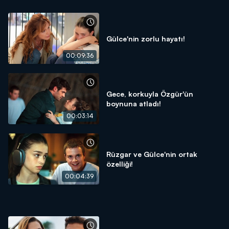
Gülce'nin zorlu hayatı!
00:09:36
Gece, korkuyla Özgür'ün
boynuna atladı!
00:03:14
Rüzgar ve Gülce'nin ortak
özelliği!
00:04:39