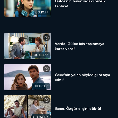
Gülce'nin hayatındaki büyük
tehlike!
00:10:17
Verda, Gülce için taşınmaya
karar verdi!
00:08:56
Gece'nin yalan söylediği ortaya
çıktı!
00:05:06
Gece, Özgür'e içini döktü!
00:04:57