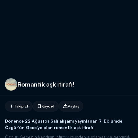
Romantik aşk itirafı!
Takip Et
Kaydet
Paylaş
Dönence 22 Ağustos Salı akşamı yayınlanan 7. Bölümde
Özgür'ün Gece'ye olan romantik aşk itirafı!
Özgür, Gece'nin kendisini Miro yüzünden suçlamasıyla gerginlik