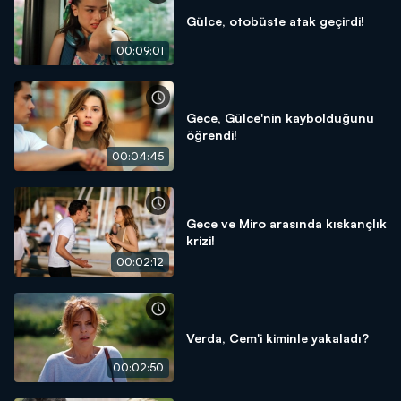
Gülce, otobüste atak geçirdi!
00:09:01
Gece, Gülce'nin kaybolduğunu
öğrendi!
00:04:45
Gece ve Miro arasında kıskançlık
krizi!
00:02:12
Verda, Cem'i kiminle yakaladı?
00:02:50