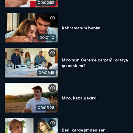
00:02:52
Kahramanım benim!
00:01:10
Miro'nun Ceren'e çarptığı ortaya
çıkacak mı?
00:08:18
Miro, kaza geçirdi!
00:05:28
Beni kardeşimden sen