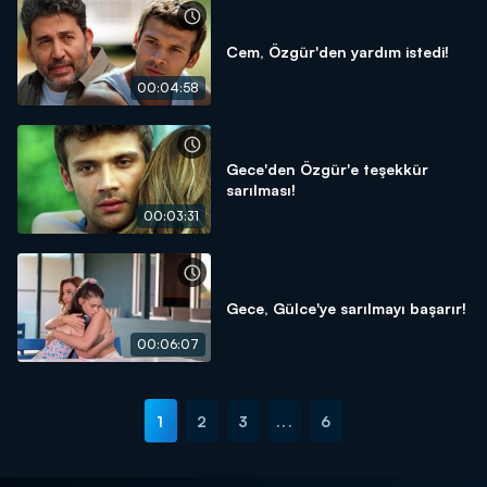
Cem, Özgür'den yardım istedi!
00:04:58
Gece'den Özgür'e teşekkür
sarılması!
00:03:31
Gece, Gülce'ye sarılmayı başarır!
00:06:07
1
2
3
...
6