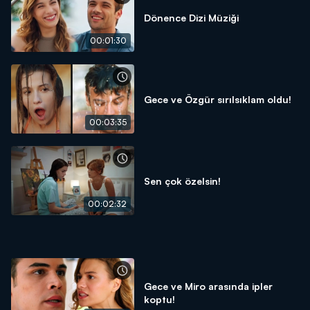
Dönence Dizi Müziği
00:01:30
Gece ve Özgür sırılsıklam oldu!
00:03:35
Sen çok özelsin!
00:02:32
Gece ve Miro arasında ipler
koptu!