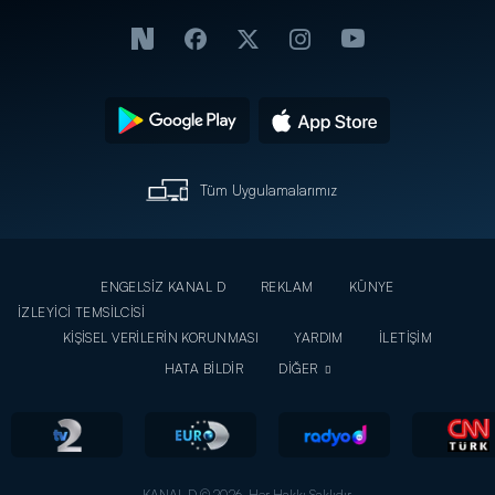
Tüm Uygulamalarımız
ENGELSİZ KANAL D
REKLAM
KÜNYE
İZLEYİCİ TEMSİLCİSİ
KİŞİSEL VERİLERİN KORUNMASI
YARDIM
İLETİŞİM
HATA BİLDİR
DİĞER
KANAL D © 2026. Her Hakkı Saklıdır.