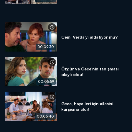
Cem, Verda'yı aldatıyor mu?
00:09:30
Özgür ve Gece'nin tanışması
olaylı oldu!
00:05:59
Gece, hayalleri için ailesini
karşısına aldı!
00:05:40