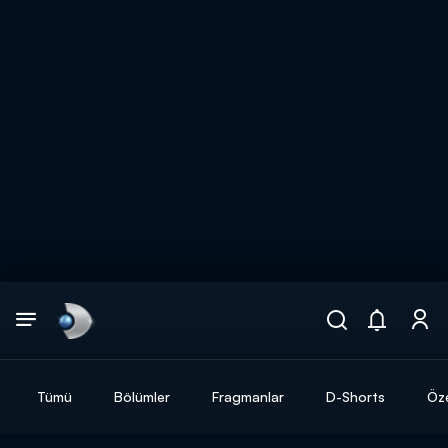
Arama
muhteşem ikili
ARAMA SONUÇLARI
Tümü
Bölümler
Fragmanlar
D-Shorts
Öze
DİĞER SONUÇLAR