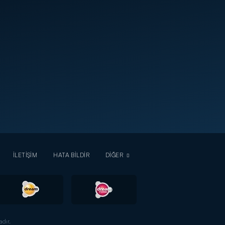
İLETİŞİM
HATA BİLDİR
DİĞER
dır.