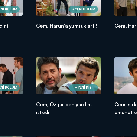
ENİ BÖLÜM
YENİ BÖLÜM
dini
Cem, Harun'a yumruk attı!
Cem, Haru
ENİ BÖLÜM
YENİ DİZİ
Cem, Özgür'den yardım
Cem, sırl
istedi!
emanet et