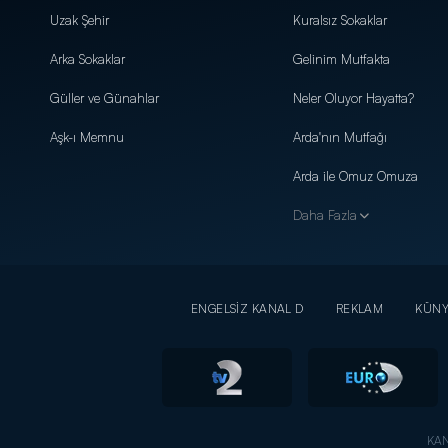
Uzak Şehir
Kuralsız Sokaklar
Arka Sokaklar
Gelinim Mutfakta
Güller ve Günahlar
Neler Oluyor Hayatta?
Aşk-ı Memnu
Arda'nın Mutfağı
Arda ile Omuz Omuza
Daha Fazla
ENGELSİZ KANAL D
REKLAM
KÜN
KAN