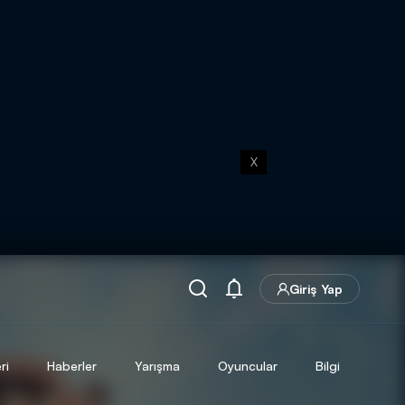
X
Giriş Yap
ri
Haberler
Yarışma
Oyuncular
Bilgi