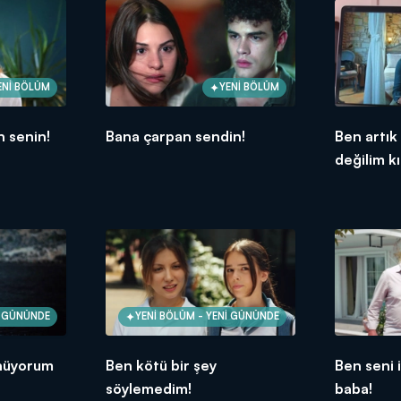
ENİ BÖLÜM
YENİ BÖLÜM
 senin!
Bana çarpan sendin!
Ben artık
değilim kı
İ GÜNÜNDE
YENİ BÖLÜM - YENİ GÜNÜNDE
önüyorum
Ben kötü bir şey
Ben seni i
söylemedim!
baba!