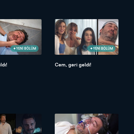
YENİ BÖLÜM
YENİ BÖLÜM
ldı!
Cem, geri geldi!