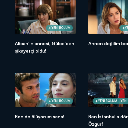
YENİ BÖLÜM
Y
Alican'ın annesi, Gülce'den
Annen değilim ben
şikayetçi oldu!
YENİ BÖLÜM
YENİ BÖLÜM - YEN
Ben de ölüyorum sana!
Ben İstanbul'a d
Özgür!