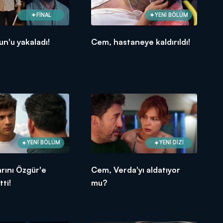
FİNAL
YENİ BÖLÜM
n'u yakaladı!
Cem, hastaneye kaldırıldı!
YENİ BÖLÜM
YENİ DİZİ
arını Özgür'e
Cem, Verda'yı aldatıyor
ti!
mu?