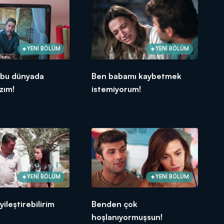
YENİ BÖLÜM
YENİ BÖLÜM
 bu dünyada
Ben babamı kaybetmek
zım!
istemiyorum!
YENİ BÖLÜM
YENİ BÖLÜM
yileştirebilirim
Benden çok
hoşlanıyormuşsun!