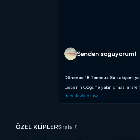
Senden soğuyorum!
Dönence 18 Temmuz Salı akşamı yay
Gece'nin Özgür'le yakın olmasını istem
tutumuna karşı katlanamıyor. Miro ve 
daha fazla oku
Dönence yeni bölümleriyle salı akş
ÖZEL KLİPLER
Sırala