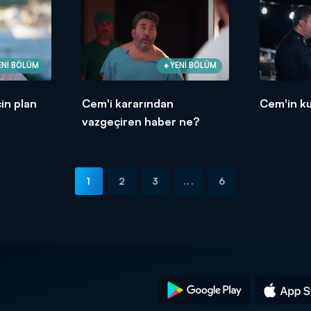
ENİ BÖLÜM
YENİ BÖLÜM
in plan
Cem'i kararından
Cem'in ku
vazgeçiren haber ne?
1
2
3
...
6