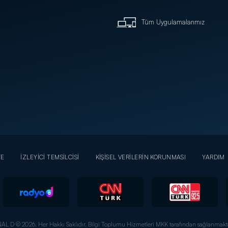
Tüm Uygulamalarımız
YE
İZLEYİCİ TEMSİLCİSİ
KİŞİSEL VERİLERİN KORUNMASI
YARDIM
AL D © 2026. Her Hakkı Saklıdır.
Bilgi Toplumu Hizmetleri MKK tarafından sağlanmakta