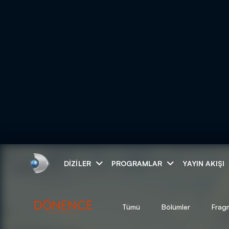
Arama
DIZILER
PROGRAMLAR
YAYIN AKIŞI
ARAMA SONUÇLAR
Tümü
Bölümler
Frag