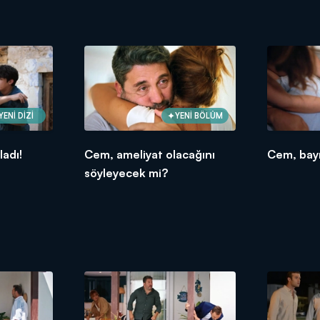
YENİ DİZİ
YENİ BÖLÜM
ladı!
Cem, ameliyat olacağını
Cem, bayı
söyleyecek mi?