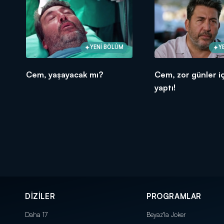
YENİ BÖLÜM
Y
Cem, yaşayacak mı?
Cem, zor günler iç
yaptı!
DİZİLER
PROGRAMLAR
Daha 17
Beyaz'la Joker