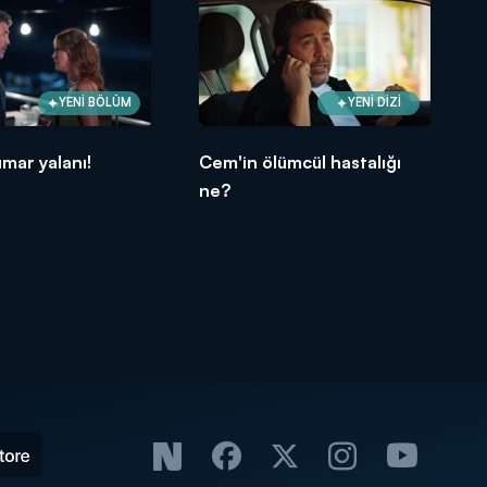
YENİ BÖLÜM
YENİ DİZİ
mar yalanı!
Cem'in ölümcül hastalığı
ne?