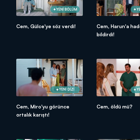
YENİ BÖLÜM
Y
Cem, Gülce'ye söz verdi!
Cem, Harun'a had
bildirdi!
YENİ DİZİ
Y
Cem, Miro'yu görünce
Cem, öldü mü?
ortalık karıştı!