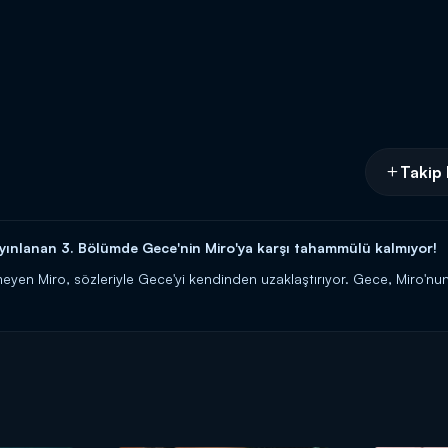
Takip 
ınlanan 3. Bölümde Gece'nin Miro'ya karşı tahammülü kalmıyor!
eyen Miro, sözleriyle Gece'yi kendinden uzaklaştırıyor. Gece, Miro'nun 
Gece arasında tansiyon yükseliyor.
amı 20.00'de Kanal D'de!