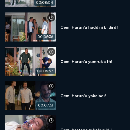
00:08:04
Cem, Harun'a haddini bildirdi!
00:05:36
Cem, Harun'a yumruk attı!
00:06:57
Cem, Harun'u yakaladı!
00:07:51
Cem, hastaneye kaldırıldı!