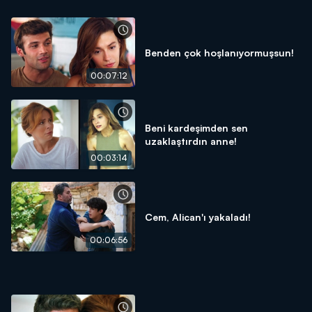
Benden çok hoşlanıyormuşsun!
00:07:12
Beni kardeşimden sen
uzaklaştırdın anne!
00:03:14
Cem, Alican'ı yakaladı!
00:06:56