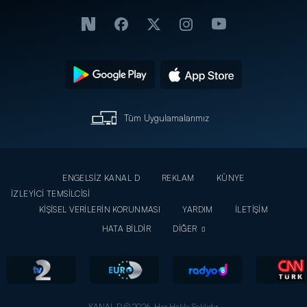
Tüm Uygulamalarımız
ENGELSİZ KANAL D
REKLAM
KÜNYE
İZLEYİCİ TEMSİLCİSİ
KİŞİSEL VERİLERİN KORUNMASI
YARDIM
İLETİŞİM
HATA BİLDİR
DİĞER
KANAL D © 2026. Her Hakkı Saklıdır.