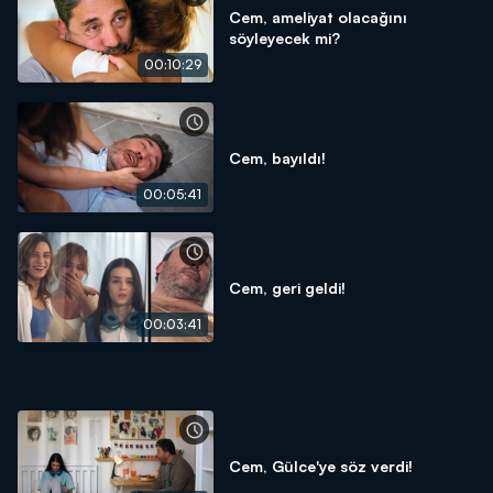
Cem, ameliyat olacağını
söyleyecek mi?
00:10:29
Cem, bayıldı!
00:05:41
Cem, geri geldi!
00:03:41
Cem, Gülce'ye söz verdi!