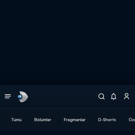
Arama
muhteşem ikili
ARAMA SONUÇLARI
Tümü
Bölümler
Fragmanlar
D-Shorts
Öze
DİĞER SONUÇLAR