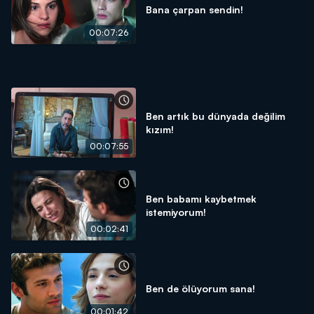
Bana çarpan sendin!
00:07:26
Ben artık bu dünyada değilim
kızım!
00:07:55
Ben babamı kaybetmek
istemiyorum!
00:02:41
Ben de ölüyorum sana!
00:01:42