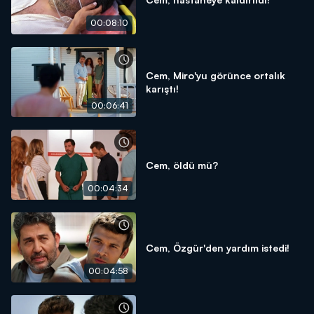
00:08:10
Cem, Miro'yu görünce ortalık
karıştı!
00:06:41
Cem, öldü mü?
00:04:34
Cem, Özgür'den yardım istedi!
00:04:58