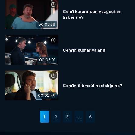
Cem'i kararından vazgeçiren
haber ne?
00:03:28
Cem'in kumar yalanı!
00:06:01
Cem'in ölümcül hastalığı ne?
00:02:49
1
2
3
...
6