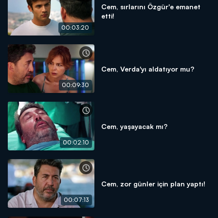
Cem, sırlarını Özgür'e emanet
etti!
00:03:20
Cem, Verda'yı aldatıyor mu?
00:09:30
Cem, yaşayacak mı?
00:02:10
Cem, zor günler için plan yaptı!
00:07:13