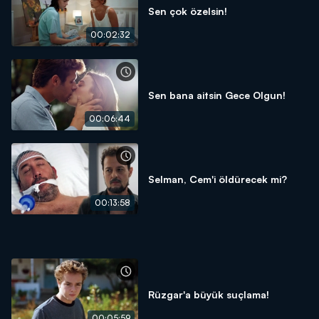
Sen çok özelsin!
00:02:32
Sen bana aitsin Gece Olgun!
00:06:44
Selman, Cem'i öldürecek mi?
00:13:58
Rüzgar'a büyük suçlama!
00:05:59