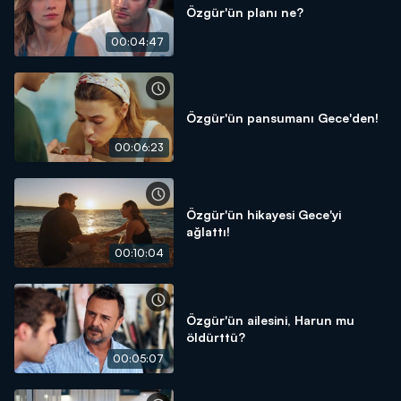
Özgür'ün planı ne?
00:04:47
Özgür'ün pansumanı Gece'den!
00:06:23
Özgür'ün hikayesi Gece'yi
ağlattı!
00:10:04
Özgür'ün ailesini, Harun mu
öldürttü?
00:05:07