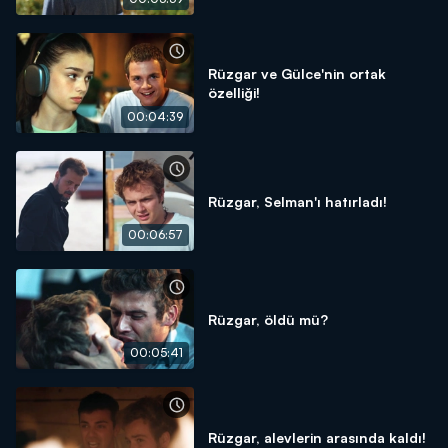
Rüzgar ve Gülce'nin ortak
özelliği!
00:04:39
Rüzgar, Selman'ı hatırladı!
00:06:57
Rüzgar, öldü mü?
00:05:41
Rüzgar, alevlerin arasında kaldı!