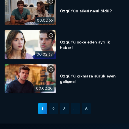
Özgür'ün ailesi nasıl öldü?
00:02:55
Özgür'ü şoke eden ayrılık
haberi!
00:02:37
Özgür'ü çıkmaza sürükleyen
gelişme!
00:02:20
1
2
3
...
6