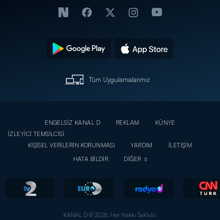
Tüm Uygulamalarımız
ENGELSİZ KANAL D
REKLAM
KÜNYE
İZLEYİCİ TEMSİLCİSİ
KİŞİSEL VERİLERİN KORUNMASI
YARDIM
İLETİŞİM
HATA BİLDİR
DİĞER
KANAL D © 2026. Her Hakkı Saklıdır.