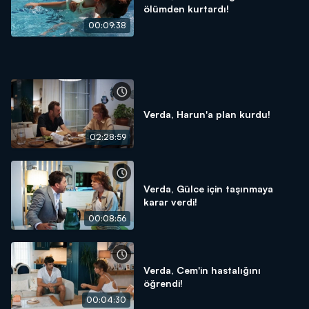
ölümden kurtardı!
00:09:38
Verda, Harun'a plan kurdu!
02:28:59
Verda, Gülce için taşınmaya
karar verdi!
00:08:56
Verda, Cem'in hastalığını
öğrendi!
00:04:30