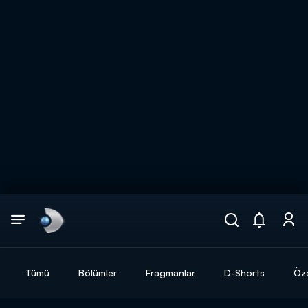
Arama
muhteşem ikili
ARAMA SONUÇLARI
Tümü
Bölümler
Fragmanlar
D-Shorts
Öze
DİĞER SONUÇLAR