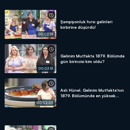
Şampiyonluk hırsı gelinleri
birbirine düşürdü!
00:02:19
Gelinim Mutfakta 1879. Bölümde
gün birincisi kim oldu?
00:03:51
Aslı Hünel, Gelinim Mutfakta'nın
1879. Bölümünde en yüksek
puanı kime verdi?
00:02:03