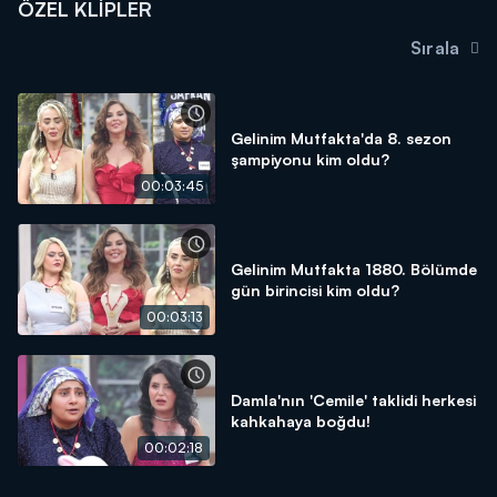
ÖZEL KLIPLER
Sırala
Gelinim Mutfakta'da 8. sezon
şampiyonu kim oldu?
00:03:45
Gelinim Mutfakta 1880. Bölümde
gün birincisi kim oldu?
00:03:13
Damla'nın 'Cemile' taklidi herkesi
kahkahaya boğdu!
00:02:18