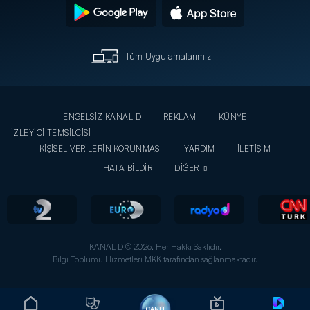
Tüm Uygulamalarımız
ENGELSİZ KANAL D
REKLAM
KÜNYE
İZLEYİCİ TEMSİLCİSİ
KİŞİSEL VERİLERİN KORUNMASI
YARDIM
İLETİŞİM
HATA BİLDİR
DİĞER
KANAL D © 2026. Her Hakkı Saklıdır.
Bilgi Toplumu Hizmetleri MKK tarafından sağlanmaktadır.
CANLI