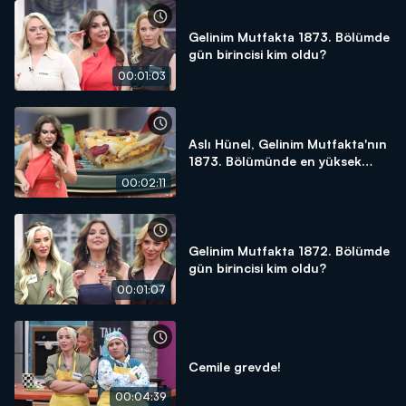
Gelinim Mutfakta 1873. Bölümde
gün birincisi kim oldu?
00:01:03
Aslı Hünel, Gelinim Mutfakta'nın
1873. Bölümünde en yüksek
puanı kime verdi?
00:02:11
Gelinim Mutfakta 1872. Bölümde
gün birincisi kim oldu?
00:01:07
Cemile grevde!
00:04:39