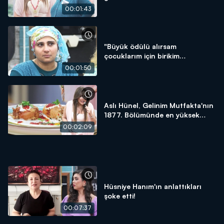
00:01:43
"Büyük ödülü alırsam
çocuklarım için birikim
yapacağım!"
00:01:50
Aslı Hünel, Gelinim Mutfakta'nın
1877. Bölümünde en yüksek
puanı kime verdi?
00:02:09
Hüsniye Hanım'ın anlattıkları
şoke etti!
00:07:37