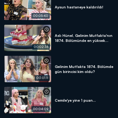
Aysun hastaneye kaldırıldı!
00:05:40
Aslı Hünel, Gelinim Mutfakta'nın
1874. Bölümünde en yüksek
puanı kime verdi?
00:02:36
Gelinim Mutfakta 1874. Bölümde
gün birincisi kim oldu?
00:01:11
Cemile'ye yine 1 puan...
00:04:09