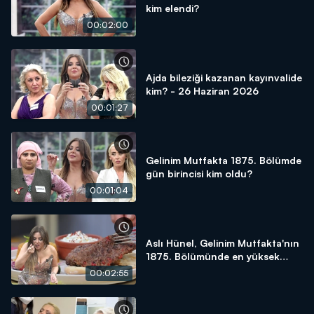
kim elendi?
00:02:00
Ajda bileziği kazanan kayınvalide
kim? - 26 Haziran 2026
00:01:27
Gelinim Mutfakta 1875. Bölümde
gün birincisi kim oldu?
00:01:04
Aslı Hünel, Gelinim Mutfakta'nın
1875. Bölümünde en yüksek
puanı kime verdi?
00:02:55