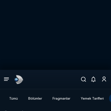
Arama
muhteşem ikili
ARAMA SONUÇLARI
Tümü
Bölümler
Fragmanlar
Yemek Tarifleri
DİĞER SONUÇLAR