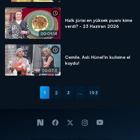
Halk jürisi en yüksek puanı kime
verdi? - 23 Haziran 2026
00:09:14
Cemile, Aslı Hünel'in kulisine el
koydu!
00:07:11
1
2
3
...
193