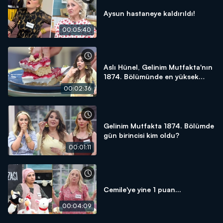
Aysun hastaneye kaldırıldı!
00:05:40
Aslı Hünel, Gelinim Mutfakta'nın
1874. Bölümünde en yüksek
puanı kime verdi?
00:02:36
Gelinim Mutfakta 1874. Bölümde
gün birincisi kim oldu?
00:01:11
Cemile'ye yine 1 puan...
00:04:09