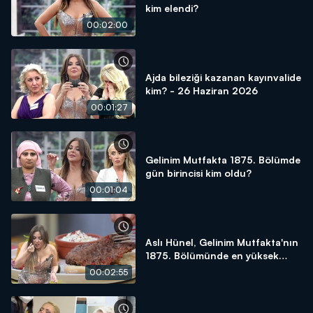
kim elendi?
00:02:00
Ajda bileziği kazanan kayınvalide
kim? - 26 Haziran 2026
00:01:27
Gelinim Mutfakta 1875. Bölümde
gün birincisi kim oldu?
00:01:04
Aslı Hünel, Gelinim Mutfakta'nın
1875. Bölümünde en yüksek
puanı kime verdi?
00:02:55