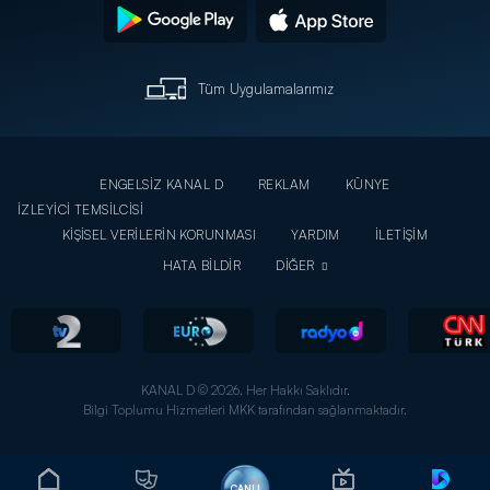
Tüm Uygulamalarımız
ENGELSİZ KANAL D
REKLAM
KÜNYE
İZLEYİCİ TEMSİLCİSİ
KİŞİSEL VERİLERİN KORUNMASI
YARDIM
İLETİŞİM
HATA BİLDİR
DİĞER
KANAL D © 2026. Her Hakkı Saklıdır.
Bilgi Toplumu Hizmetleri MKK tarafından sağlanmaktadır.
CANLI