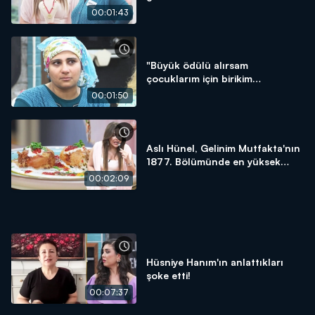
00:01:43
"Büyük ödülü alırsam
çocuklarım için birikim
yapacağım!"
00:01:50
Aslı Hünel, Gelinim Mutfakta'nın
1877. Bölümünde en yüksek
puanı kime verdi?
00:02:09
Hüsniye Hanım'ın anlattıkları
şoke etti!
00:07:37