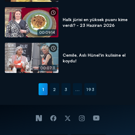
Halk jürisi en yüksek puanı kime
verdi? - 23 Haziran 2026
00:09:14
Cemile, Aslı Hünel'in kulisine el
koydu!
00:07:11
1
2
3
...
193