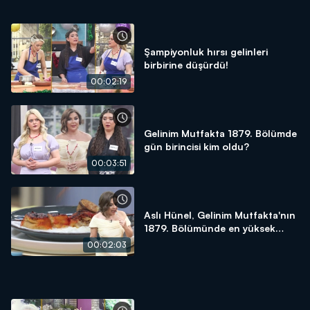
Şampiyonluk hırsı gelinleri
birbirine düşürdü!
00:02:19
Gelinim Mutfakta 1879. Bölümde
gün birincisi kim oldu?
00:03:51
Aslı Hünel, Gelinim Mutfakta'nın
1879. Bölümünde en yüksek
puanı kime verdi?
00:02:03