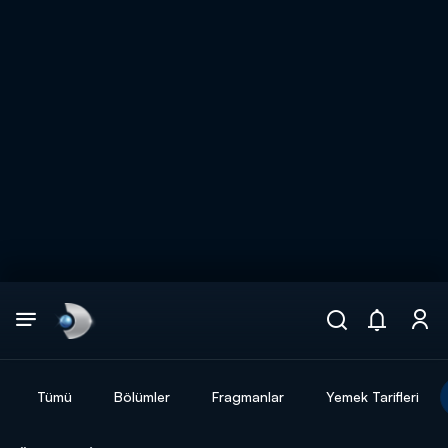
Arama
muhteşem ikili
ARAMA SONUÇLARI
Tümü
Bölümler
Fragmanlar
Yemek Tarifleri
DİĞER SONUÇLAR