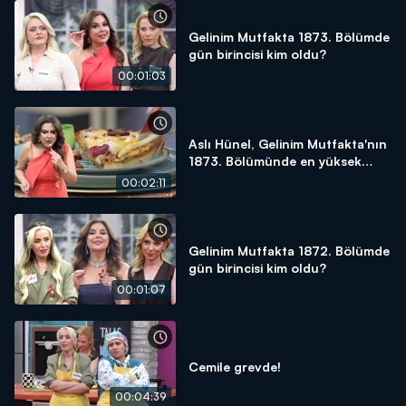
Gelinim Mutfakta 1873. Bölümde
gün birincisi kim oldu?
00:01:03
Aslı Hünel, Gelinim Mutfakta'nın
1873. Bölümünde en yüksek
puanı kime verdi?
00:02:11
Gelinim Mutfakta 1872. Bölümde
gün birincisi kim oldu?
00:01:07
Cemile grevde!
00:04:39