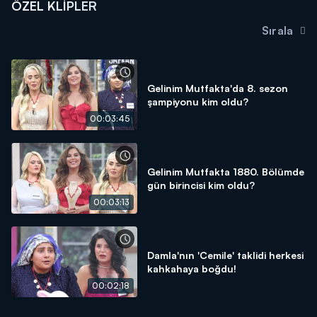
ÖZEL KLIPLER
Sırala
Gelinim Mutfakta'da 8. sezon
şampiyonu kim oldu?
00:03:45
Gelinim Mutfakta 1880. Bölümde
gün birincisi kim oldu?
00:03:13
Damla'nın 'Cemile' taklidi herkesi
kahkahaya boğdu!
00:02:18