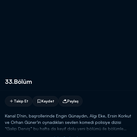
33.Bölüm
Takip Et
Kaydet
Paylaş
Kanal D’nin, başrollerinde Engin Günaydın, Algı Eke, Ersin Korkut
ve Orhan Güner’in oynadıkları sevilen komedi polisiye dizisi
“Galip Derviş” bu hafta da keyif dolu yeni bölümü ile bölümle
ekrana geliyor. Özkan Uğur’un konuk oyuncu olarak yer alacağı