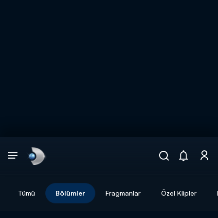
Arama
muhteşem ikili
ARAMA SONUÇLARI
Tümü
Bölümler
Fragmanlar
Özel Klipler
DİĞER SONUÇLAR