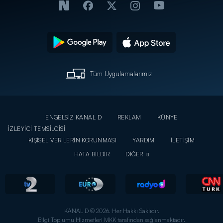
Tüm Uygulamalarımız
ENGELSİZ KANAL D
REKLAM
KÜNYE
İZLEYİCİ TEMSİLCİSİ
KİŞİSEL VERİLERİN KORUNMASI
YARDIM
İLETİŞİM
HATA BİLDİR
DİĞER
KANAL D © 2026. Her Hakkı Saklıdır.
Bilgi Toplumu Hizmetleri MKK tarafından sağlanmaktadır.