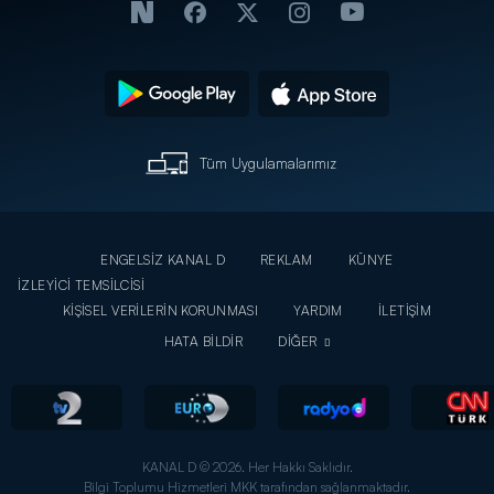
Tüm Uygulamalarımız
ENGELSİZ KANAL D
REKLAM
KÜNYE
İZLEYİCİ TEMSİLCİSİ
KİŞİSEL VERİLERİN KORUNMASI
YARDIM
İLETİŞİM
HATA BİLDİR
DİĞER
KANAL D © 2026. Her Hakkı Saklıdır.
Bilgi Toplumu Hizmetleri MKK tarafından sağlanmaktadır.