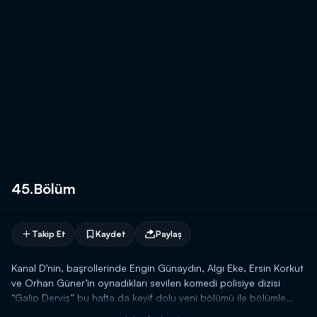
45.Bölüm
Takip Et
Kaydet
Paylaş
Kanal D’nin, başrollerinde Engin Günaydın, Algı Eke, Ersin Korkut
ve Orhan Güner’in oynadıkları sevilen komedi polisiye dizisi
“Galip Derviş” bu hafta da keyif dolu yeni bölümü ile bölümle
ekrana geliyor.