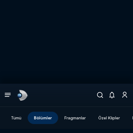
Arama
muhteşem ikili
ARAMA SONUÇLARI
Tümü
Bölümler
Fragmanlar
Özel Klipler
DİĞER SONUÇLAR