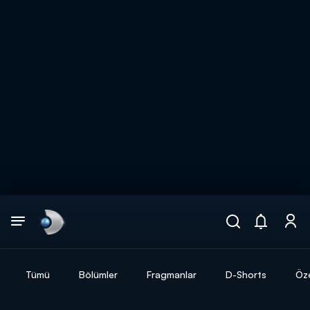
Arama
muhteşem ikili
ARAMA SONUÇLARI
Tümü
Bölümler
Fragmanlar
D-Shorts
Öze
DİĞER SONUÇLAR