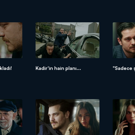
kladı!
Kadir'in hain planı...
"Sadece ş