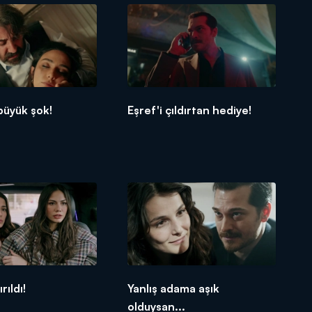
büyük şok!
Eşref'i çıldırtan hediye!
rıldı!
Yanlış adama aşık
olduysan...