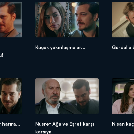
Küçük yakınlaşmalar...
Gürdal'a 
u!
 hatıra...
Nusret Ağa ve Eşref karşı
Nisan kaçı
karşıya!