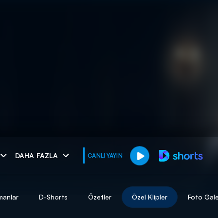
muhteşem ikili
DAHA FAZLA
CANLI YAYIN
I
manlar
D-Shorts
Özetler
Özel Klipler
Foto Gale