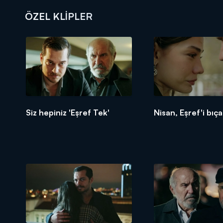
ÖZEL KLIPLER
DİĞER SONUÇLAR
Siz hepiniz 'Eşref Tek'
Nisan, Eşref'i bıça