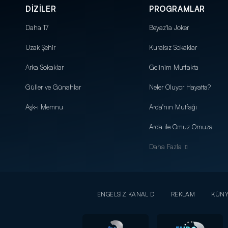
DİZİLER
PROGRAMLAR
Daha 17
Beyaz'la Joker
Uzak Şehir
Kuralsız Sokaklar
Arka Sokaklar
Gelinim Mutfakta
Güller ve Günahlar
Neler Oluyor Hayatta?
Aşk-ı Memnu
Arda'nın Mutfağı
Arda ile Omuz Omuza
Daha Fazla
ENGELSİZ KANAL D
REKLAM
KÜN