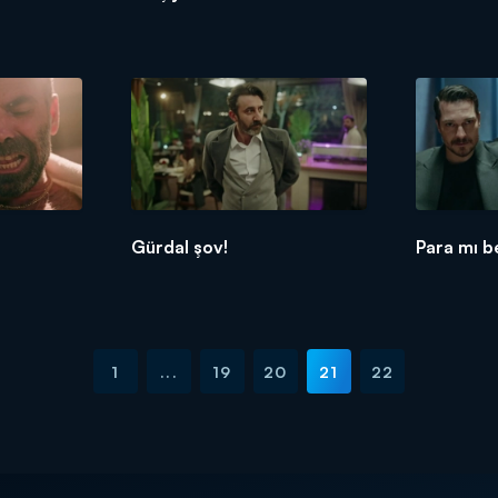
Gürdal şov!
Para mı b
1
...
19
20
21
22