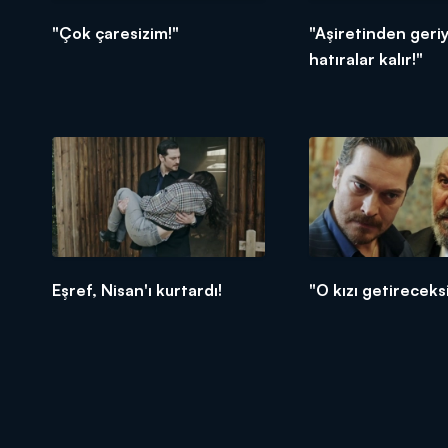
"Çok çaresizim!"
"Aşiretinden geri
hatıralar kalır!"
Eşref, Nisan'ı kurtardı!
"O kızı getireceks