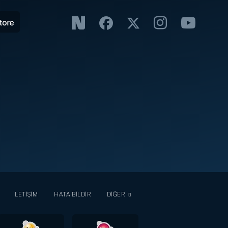
İLETİŞİM
HATA BİLDİR
DİĞER