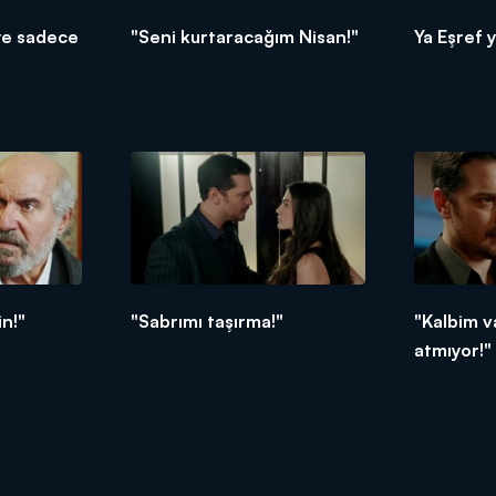
ye sadece
"Seni kurtaracağım Nisan!"
Ya Eşref y
in!"
"Sabrımı taşırma!"
"Kalbim v
atmıyor!"